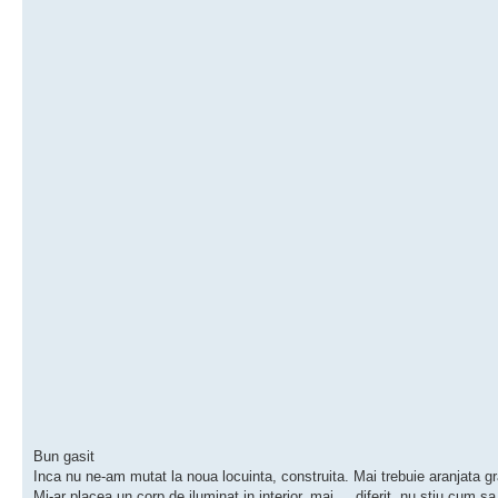
Bun gasit
Inca nu ne-am mutat la noua locuinta, construita. Mai trebuie aranjata gr
Mi-ar placea un corp de iluminat in interior, mai ....diferit, nu stiu cum s