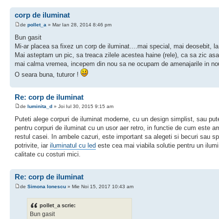
corp de iluminat
de
pollet_a
» Mar Ian 28, 2014 8:46 pm
Bun gasit
Mi-ar placea sa fixez un corp de iluminat....mai special, mai deosebit, la
Mai asteptam un pic, sa treaca zilele acestea haine (rele), ca sa zic as
mai calma vremea, incepem din nou sa ne ocupam de amenajarile in no
O seara buna, tuturor !
Re: corp de iluminat
de
luminita_d
» Joi Iul 30, 2015 9:15 am
Puteti alege corpuri de iluminat moderne, cu un design simplist, sau pute
pentru corpuri de iluminat cu un usor aer retro, in functie de cum este a
restul casei. In ambele cazuri, este important sa alegeti si becuri sau sp
potrivite, iar
iluminatul cu led
este cea mai viabila solutie pentru un ilum
calitate cu costuri mici.
Re: corp de iluminat
de
Simona Ionescu
» Mie Noi 15, 2017 10:43 am
pollet_a scrie:
Bun gasit