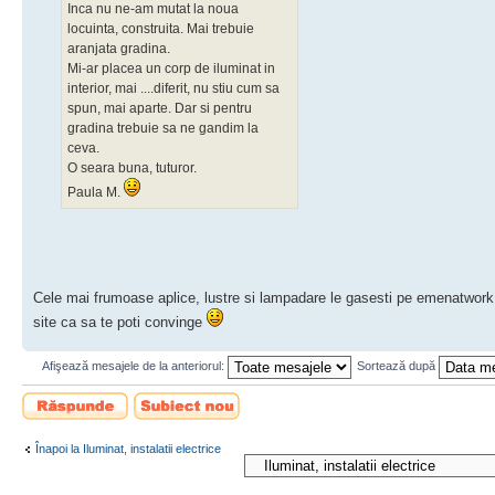
Inca nu ne-am mutat la noua
locuinta, construita. Mai trebuie
aranjata gradina.
Mi-ar placea un corp de iluminat in
interior, mai ....diferit, nu stiu cum sa
spun, mai aparte. Dar si pentru
gradina trebuie sa ne gandim la
ceva.
O seara buna, tuturor.
Paula M.
Cele mai frumoase aplice, lustre si lampadare le gasesti pe emenatwork.
site ca sa te poti convinge
Afişează mesajele de la anteriorul:
Sortează după
Scrie un răspuns
Scrie un subiect
nou
Înapoi la Iluminat, instalatii electrice