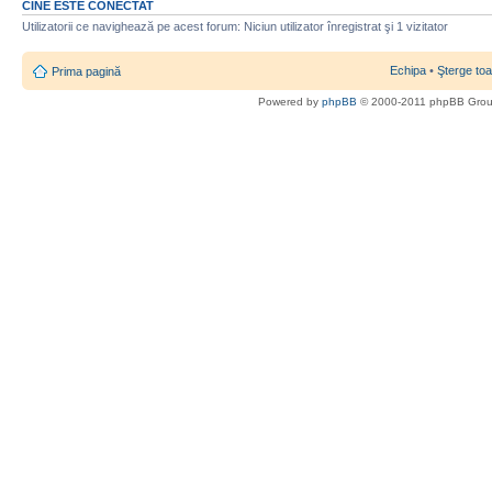
CINE ESTE CONECTAT
Utilizatorii ce navighează pe acest forum: Niciun utilizator înregistrat şi 1 vizitator
Echipa
•
Şterge toa
Prima pagină
Powered by
phpBB
© 2000-2011 phpBB Gro