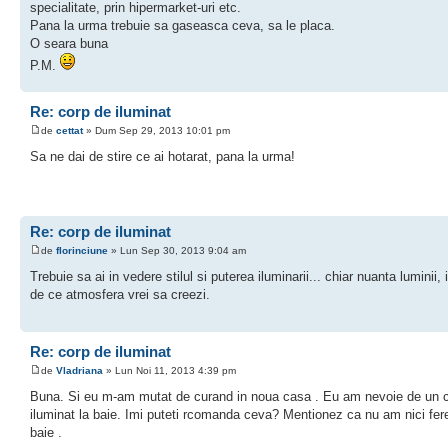
specialitate, prin hipermarket-uri etc.
Pana la urma trebuie sa gaseasca ceva, sa le placa.
O seara buna
P.M.
Re: corp de iluminat
de
cettat
» Dum Sep 29, 2013 10:01 pm
Sa ne dai de stire ce ai hotarat, pana la urma!
Re: corp de iluminat
de
florinciune
» Lun Sep 30, 2013 9:04 am
Trebuie sa ai in vedere stilul si puterea iluminarii... chiar nuanta luminii, 
de ce atmosfera vrei sa creezi.
Re: corp de iluminat
de
Vladriana
» Lun Noi 11, 2013 4:39 pm
Buna. Si eu m-am mutat de curand in noua casa . Eu am nevoie de un 
iluminat la baie. Imi puteti rcomanda ceva? Mentionez ca nu am nici fere
baie .