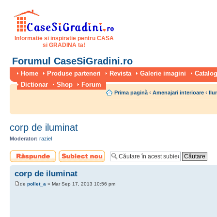
Informatie si inspiratie pentru CASA
si GRADINA ta!
Forumul CaseSiGradini.ro
Home
Produse parteneri
Revista
Galerie imagini
Catalog
Dictionar
Shop
Forum
Prima pagină
‹
Amenajari interioare
‹
Ilu
corp de iluminat
Moderator:
raziel
Scrie un răspuns
Scrie un subiect
nou
corp de iluminat
de
pollet_a
» Mar Sep 17, 2013 10:56 pm