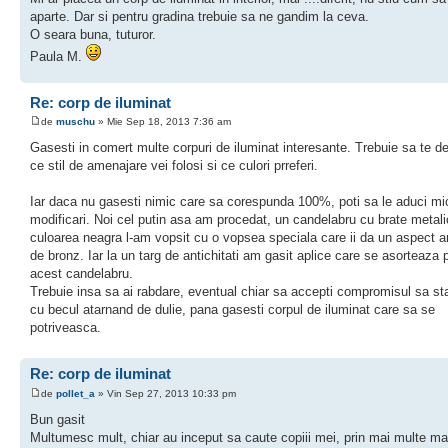
aparte. Dar si pentru gradina trebuie sa ne gandim la ceva.
O seara buna, tuturor.
Paula M.
Re: corp de iluminat
de
muschu
» Mie Sep 18, 2013 7:36 am
Gasesti in comert multe corpuri de iluminat interesante. Trebuie sa te de
ce stil de amenajare vei folosi si ce culori prreferi.
Iar daca nu gasesti nimic care sa corespunda 100%, poti sa le aduci mi
modificari. Noi cel putin asa am procedat, un candelabru cu brate metal
culoarea neagra l-am vopsit cu o vopsea speciala care ii da un aspect a
de bronz. Iar la un targ de antichitati am gasit aplice care se asorteaza 
acest candelabru.
Trebuie insa sa ai rabdare, eventual chiar sa accepti compromisul sa st
cu becul atarnand de dulie, pana gasesti corpul de iluminat care sa se
potriveasca.
Re: corp de iluminat
de
pollet_a
» Vin Sep 27, 2013 10:33 pm
Bun gasit
Multumesc mult, chiar au inceput sa caute copiii mei, prin mai multe m