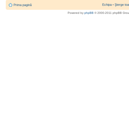
Echipa
•
Şterge toa
Prima pagină
Powered by
phpBB
© 2000-2011 phpBB Gro