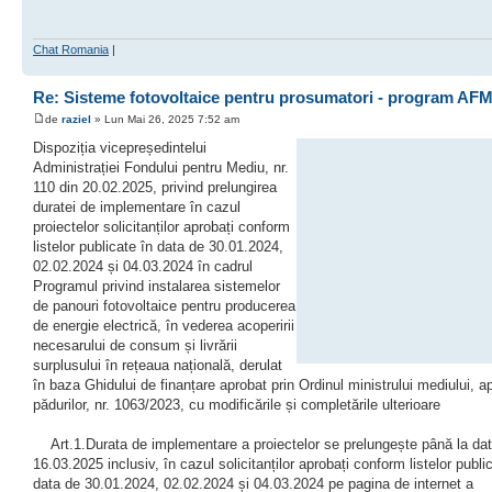
Chat Romania
|
Re: Sisteme fotovoltaice pentru prosumatori - program AFM
de
raziel
» Lun Mai 26, 2025 7:52 am
Dispoziția vicepreședintelui
Administrației Fondului pentru Mediu, nr.
110 din 20.02.2025, privind prelungirea
duratei de implementare în cazul
proiectelor solicitanților aprobați conform
listelor publicate în data de 30.01.2024,
02.02.2024 și 04.03.2024 în cadrul
Programul privind instalarea sistemelor
de panouri fotovoltaice pentru producerea
de energie electrică, în vederea acoperirii
necesarului de consum și livrării
surplusului în rețeaua națională, derulat
în baza Ghidului de finanțare aprobat prin Ordinul ministrului mediului, ap
pădurilor, nr. 1063/2023, cu modificările și completările ulterioare
Art.1.Durata de implementare a proiectelor se prelungește până la da
16.03.2025 inclusiv, în cazul solicitanților aprobați conform listelor publi
data de 30.01.2024, 02.02.2024 și 04.03.2024 pe pagina de internet a