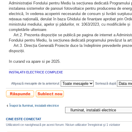
Administrației Fondului pentru Mediu la secțiunea dedicată Programului 
instalarea sistemelor de panouri fotovoltaice pentru producerea de energ
electrică, în vederea acoperirii necesarului de consum și livrării surplusul
rețeaua națională, derulat în baza Ghidului de finanțare aprobat prin Ordi
ministrului mediului, apelor și pădurilor, nr. 1063/2023, cu modificările și
completările ulterioare.
Art.2. Prezenta dispoziție se publică pe pagina de internet a Administr
Fondului pentru Mediu, la secțiunea dedicată programului prevăzut la art
Art.3. Direcția Generală Proiecte duce la îndeplinire prevederile preze
dispoziții.
In curand va apare si pe 2025.
INSTALATII ELECTRICE COMPLEXE
Afişează mesajele de la anteriorul:
Sortează după
Scrie un răspuns
Scrie un subiect
nou
Înapoi la Iluminat, instalatii electrice
CINE ESTE CONECTAT
Utilizatorii ce navighează pe acest forum: Niciun utilizator înregistrat şi 1 vizitator