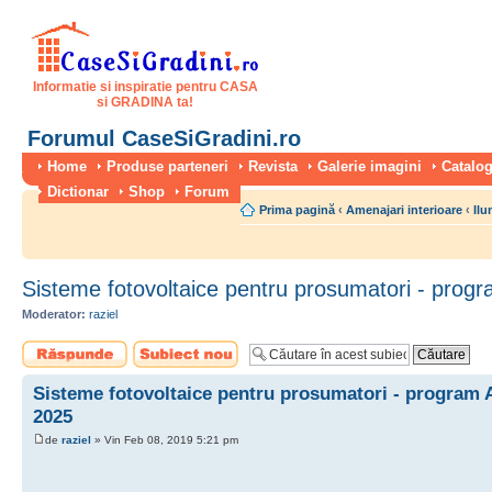
Informatie si inspiratie pentru CASA
si GRADINA ta!
Forumul CaseSiGradini.ro
Home
Produse parteneri
Revista
Galerie imagini
Catalog
Dictionar
Shop
Forum
Prima pagină
‹
Amenajari interioare
‹
Ilu
Sisteme fotovoltaice pentru prosumatori - pro
Moderator:
raziel
Scrie un răspuns
Scrie un subiect
nou
Sisteme fotovoltaice pentru prosumatori - program
2025
de
raziel
» Vin Feb 08, 2019 5:21 pm