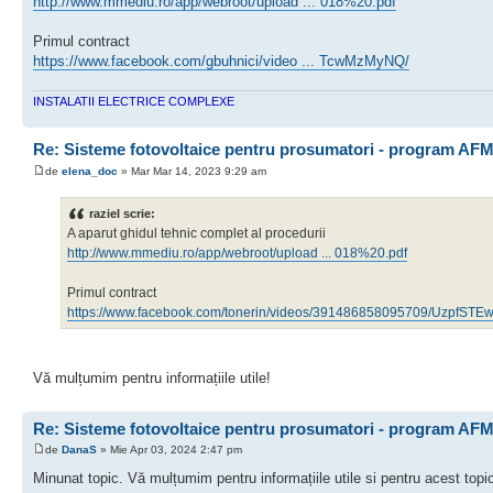
http://www.mmediu.ro/app/webroot/upload ... 018%20.pdf
Primul contract
https://www.facebook.com/gbuhnici/video ... TcwMzMyNQ/
INSTALATII ELECTRICE COMPLEXE
Re: Sisteme fotovoltaice pentru prosumatori - program AFM
de
elena_doc
» Mar Mar 14, 2023 9:29 am
raziel scrie:
A aparut ghidul tehnic complet al procedurii
http://www.mmediu.ro/app/webroot/upload ... 018%20.pdf
Primul contract
https://www.facebook.com/
tonerin
/videos/391486858095709/Uzpf
Vă mulțumim pentru informațiile utile!
Re: Sisteme fotovoltaice pentru prosumatori - program AFM
de
DanaS
» Mie Apr 03, 2024 2:47 pm
Minunat topic. Vă mulțumim pentru informațiile utile si pentru acest topi