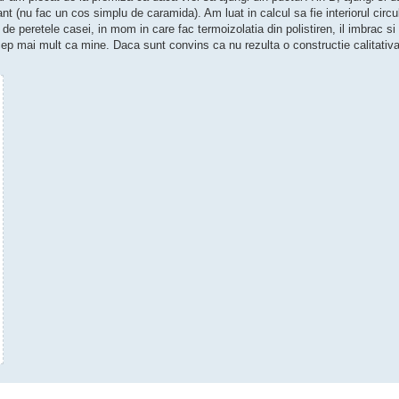
t (nu fac un cos simplu de caramida). Am luat in calcul sa fie interiorul circu
pt de peretele casei, in mom in care fac termoizolatia din polistiren, il imbrac si 
icep mai mult ca mine. Daca sunt convins ca nu rezulta o constructie calitati