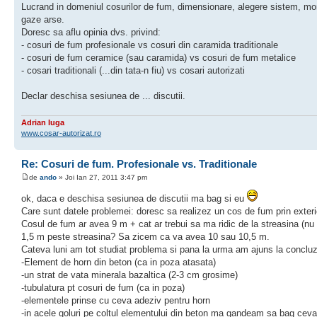
Lucrand in domeniul cosurilor de fum, dimensionare, alegere sistem, mont
gaze arse.
Doresc sa aflu opinia dvs. privind:
- cosuri de fum profesionale vs cosuri din caramida traditionale
- cosuri de fum ceramice (sau caramida) vs cosuri de fum metalice
- cosari traditionali (...din tata-n fiu) vs cosari autorizati
Declar deschisa sesiunea de ... discutii.
Adrian Iuga
www.cosar-autorizat.ro
Re: Cosuri de fum. Profesionale vs. Traditionale
de
ando
» Joi Ian 27, 2011 3:47 pm
ok, daca e deschisa sesiunea de discutii ma bag si eu
Care sunt datele problemei: doresc sa realizez un cos de fum prin exte
Cosul de fum ar avea 9 m + cat ar trebui sa ma ridic de la streasina (n
1,5 m peste streasina? Sa zicem ca va avea 10 sau 10,5 m.
Cateva luni am tot studiat problema si pana la urma am ajuns la concluzia
-Element de horn din beton (ca in poza atasata)
-un strat de vata minerala bazaltica (2-3 cm grosime)
-tubulatura pt cosuri de fum (ca in poza)
-elementele prinse cu ceva adeziv pentru horn
-in acele goluri pe coltul elementului din beton ma gandeam sa bag ceva