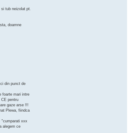
si tub neizolat pt.
(asta, doamne
ci din punct de
e foarte mari intre
i CE pentru
are gaze arse !!!
nat Plewa, fiindca
l "cumparati xxx
 sa alegem ce