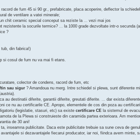
acord de fum 45 si 90 gr., prefabricate, placa acoperire, deflector la schiedel 
tural de ventilare a vatei minerale;
n chit ceramic special conceput sa reziste la ... vezi mai jos
unt rezistente la socurile termice? ... la 1000 grade dezvoltate intr-o secunda 
ice ?
tub, din fabrica!)
mp si cosul de fum nu va mai fi etans.
curatare, colector de condens, racord de fum, etc
ftin sau sigur
? Amandoua nu merg. Intre schiedel si plewa, sunt diferente mi
austria).
u destinatii diferite, garantii diferite, greutati diferite. ... dar exista diferent
ni ce nu au certificarile CE. Apropo, elementele de cos din poza au certificar
gatoriu (legislatie, stasuri, etc) sa existe
certificare CE
la sistemul de evacu
 samota de la Plewa si construieste din caramida partea exterioara. Am mentio
arantia de 30 ani!
ta, inseamna publicitate. Daca este publicitate trebuie sa sune ceva de genu
am avantajele si dezavantajele fiecarui producator, iar noi, fiindca avem minte,