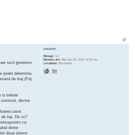
cosariro
Mesaje:
14
Membru din:
Mie Ian 26, 2011 9:29 am
 aer sa-ti genereze
Localitate:
Bucuresti
 se poate determina
sarul de tiraj (Pa),
 si trebuie
 construit, devine
loarea casei.
e de top. De ce?
a presupunem ca
tiul dintre
elor doua siteme