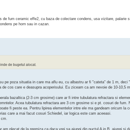
de fum ceramic effe2, cu baza de colectare condens, usa vizitare, palarie si
condens pe horn sau in cazan.
pinde de bugetul alocat.
u pe poza situatia in care ma aflu eu, cu albastru ar fi "cateta" de 1 m, deci 
partea de cos care e deasupra acoperisului. Eu ziceam ca am nevoie de 10-10,5 
rala bazaltica (2-3 cm grosime) care ar fi intre tubulatura refractara si elemen
lemntelor. Acea tubulatura refractara are 3 cm grosime si e pt. cosuri de fum.
poate fi peste ea. Pentru lipirea elementelor intre ele ma gandeam oricum la 
ias care a mai facut cosuri Schiedel, iar logica este cam aceeasi.
5 cm.
am plecat de la premiza ca daca vrei sa ajungi din puctul A in B, ajungi si d