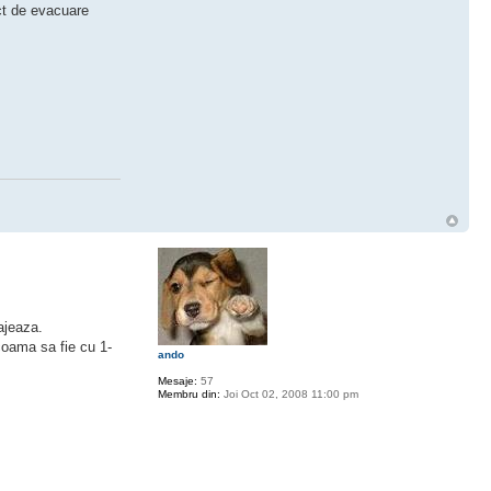
ect de evacuare
ajeaza.
coama sa fie cu 1-
ando
Mesaje:
57
Membru din:
Joi Oct 02, 2008 11:00 pm