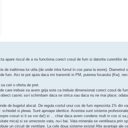
a apare riscul de a nu functiona corect cosul de fum si datorita curentilor de
tie de inaltimea lui utila (de unde intra fumul in cos pana la iesire). Diametrul
de fum. Aici te pot ajuta daca imi transmiti in PM, puterea focarului (Kw), nece
sa ceri o oferta de pret.
e de care trebuie sa avem grija este ca trebuie dimensionat corect cosul de fum
un obiect casnic sa-l schimbam daca se strica sau daca nu ne mai place; odata
epinde de bugetul alocat. De regula costul unui cos de fum reprezinta 1% din va
e: schiedel si plewa. Sunt aproape identice. Acestea sunt sisteme profesional
spre cosuri si ti se vor da!) si ... chiar daca avem condens mult in cos si s
tate mica) si se umezeste vata, nu-i bai. Vata minerala se ventileaza prin spa
ebuie un circuit de ventilare. La cele doua sisteme exista! Alte avantaje ale c