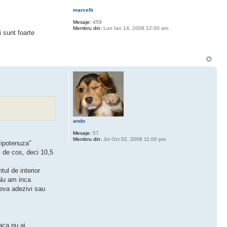
marcelb
Mesaje:
459
Membru din:
Lun Ian 14, 2008 12:00 am
 sunt foarte
ando
Mesaje:
57
Membru din:
Joi Oct 02, 2008 11:00 pm
"ipotenuza"
m de cos, deci 10,5
tul de interior
 Nu am inca
ceva adezivi sau
aca nu ai