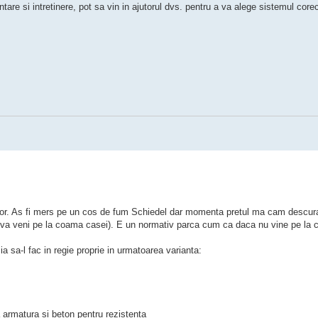
are si intretinere, pot sa vin in ajutorul dvs. pentru a va alege sistemul cor
rior. As fi mers pe un cos de fum Schiedel dar momenta pretul ma cam descur
u va veni pe la coama casei). E un normativ parca cum ca daca nu vine pe la 
 sa-l fac in regie proprie in urmatoarea varianta:
 armatura si beton pentru rezistenta