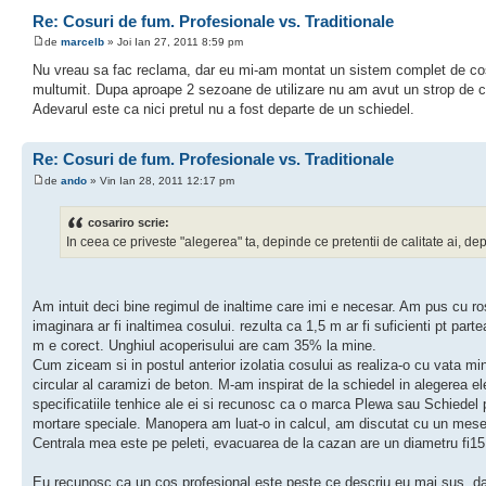
Re: Cosuri de fum. Profesionale vs. Traditionale
de
marcelb
» Joi Ian 27, 2011 8:59 pm
Nu vreau sa fac reclama, dar eu mi-am montat un sistem complet de cos 
multumit. Dupa aproape 2 sezoane de utilizare nu am avut un strop de 
Adevarul este ca nici pretul nu a fost departe de un schiedel.
Re: Cosuri de fum. Profesionale vs. Traditionale
de
ando
» Vin Ian 28, 2011 12:17 pm
cosariro scrie:
In ceea ce priveste "alegerea" ta, depinde ce pretentii de calitate ai, de
Am intuit deci bine regimul de inaltime care imi e necesar. Am pus cu ros
imaginara ar fi inaltimea cosului. rezulta ca 1,5 m ar fi suficienti pt 
m e corect. Unghiul acoperisului are cam 35% la mine.
Cum ziceam si in postul anterior izolatia cosului as realiza-o cu vata mine
circular al caramizi de beton. M-am inspirat de la schiedel in alegerea e
specificatiile tenhice ale ei si recunosc ca o marca Plewa sau Schiedel 
mortare speciale. Manopera am luat-o in calcul, am discutat cu un meser
Centrala mea este pe peleti, evacuarea de la cazan are un diametru fi1
Eu recunosc ca un cos profesional este peste ce descriu eu mai sus, dar 