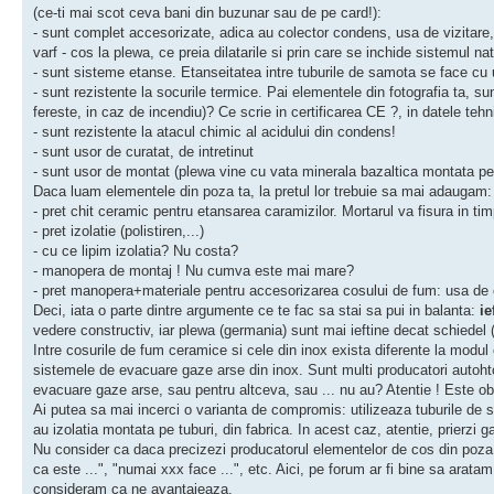
(ce-ti mai scot ceva bani din buzunar sau de pe card!):
- sunt complet accesorizate, adica au colector condens, usa de vizitare, r
varf - cos la plewa, ce preia dilatarile si prin care se inchide sistemul na
- sunt sisteme etanse. Etanseitatea intre tuburile de samota se face cu u
- sunt rezistente la socurile termice. Pai elementele din fotografia ta, s
fereste, in caz de incendiu)? Ce scrie in certificarea CE ?, in datele tehn
- sunt rezistente la atacul chimic al acidului din condens!
- sunt usor de curatat, de intretinut
- sunt usor de montat (plewa vine cu vata minerala bazaltica montata pe 
Daca luam elementele din poza ta, la pretul lor trebuie sa mai adaugam:
- pret chit ceramic pentru etansarea caramizilor. Mortarul va fisura in ti
- pret izolatie (polistiren,...)
- cu ce lipim izolatia? Nu costa?
- manopera de montaj ! Nu cumva este mai mare?
- pret manopera+materiale pentru accesorizarea cosului de fum: usa de 
Deci, iata o parte dintre argumente ce te fac sa stai sa pui in balanta:
ie
vedere constructiv, iar plewa (germania) sunt mai ieftine decat schiedel (
Intre cosurile de fum ceramice si cele din inox exista diferente la modul ca a
sistemele de evacuare gaze arse din inox. Sunt multi producatori autohto
evacuare gaze arse, sau pentru altceva, sau ... nu au? Atentie ! Este obli
Ai putea sa mai incerci o varianta de compromis: utilizeaza tuburile de
au izolatia montata pe tuburi, din fabrica. In acest caz, atentie, prierzi g
Nu consider ca daca precizezi producatorul elementelor de cos din poza 
ca este ...", "numai xxx face ...", etc. Aici, pe forum ar fi bine sa arat
consideram ca ne avantajeaza.