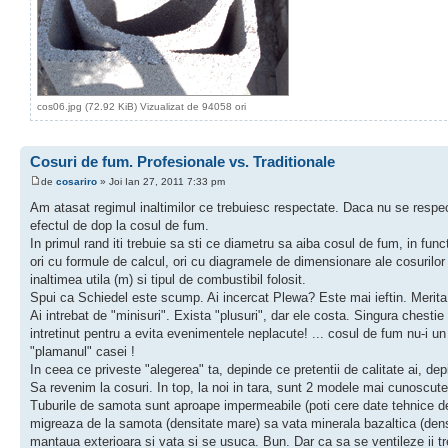
cos06.jpg (72.92 KiB) Vizualizat de 94058 ori
Cosuri de fum. Profesionale vs. Traditionale
de
cosariro
» Joi Ian 27, 2011 7:33 pm
Am atasat regimul inaltimilor ce trebuiesc respectate. Daca nu se respect
efectul de dop la cosul de fum.
In primul rand iti trebuie sa sti ce diametru sa aiba cosul de fum, in func
ori cu formule de calcul, ori cu diagramele de dimensionare ale cosurilor 
inaltimea utila (m) si tipul de combustibil folosit.
Spui ca Schiedel este scump. Ai incercat Plewa? Este mai ieftin. Merita 
Ai intrebat de "minisuri". Exista "plusuri", dar ele costa. Singura chesti
intretinut pentru a evita evenimentele neplacute! ... cosul de fum nu-i 
"plamanul" casei !
In ceea ce priveste "alegerea" ta, depinde ce pretentii de calitate ai, d
Sa revenim la cosuri. In top, la noi in tara, sunt 2 modele mai cunoscut
Tuburile de samota sunt aproape impermeabile (poti cere date tehnice de
migreaza de la samota (densitate mare) sa vata minerala bazaltica (densi
mantaua exterioara si vata si se usuca. Bun. Dar ca sa se ventileze ii tr