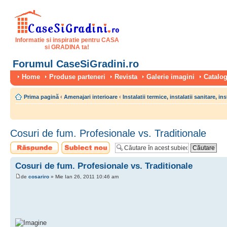
Informatie si inspiratie pentru CASA
si GRADINA ta!
Forumul CaseSiGradini.ro
Home
Produse parteneri
Revista
Galerie imagini
Catalog
Prima pagină
‹
Amenajari interioare
‹
Instalatii termice, instalatii sanitare, ins
Cosuri de fum. Profesionale vs. Traditionale
Scrie un răspuns
Scrie un subiect
nou
Cosuri de fum. Profesionale vs. Traditionale
de
cosariro
» Mie Ian 26, 2011 10:46 am