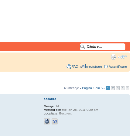
FAQ
Înregistrare
Autentificare
48 mesaje •
Pagina
1
din
5
•
1
2
3
4
5
cosariro
Mesaje:
14
Membru din:
Mie Ian 26, 2011 9:29 am
Localitate:
Bucuresti