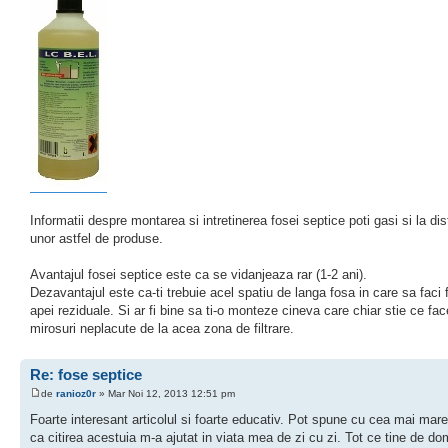
Informatii despre montarea si intretinerea fosei septice poti gasi si la distr
unor astfel de produse.
Avantajul fosei septice este ca se vidanjeaza rar (1-2 ani).
Dezavantajul este ca-ti trebuie acel spatiu de langa fosa in care sa faci f
apei reziduale. Si ar fi bine sa ti-o monteze cineva care chiar stie ce fac
mirosuri neplacute de la acea zona de filtrare.
Re: fose septice
de
ranioz0r
» Mar Noi 12, 2013 12:51 pm
Foarte interesant articolul si foarte educativ. Pot spune cu cea mai mare
ca citirea acestuia m-a ajutat in viata mea de zi cu zi. Tot ce tine de do