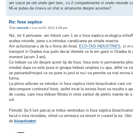
am vazut pe net unele gen tanc, cu 2 compartimente si unele rotunde ca
Mi-ar putea da cineva un sfat si amanunte despre acestea?
Re: fose septice
de
marcelb
» Lun Iul 02, 2012 4:09 pm
Noi, tot 4 persoane, am folosit cam 1 an o fosa septica ecologica imhoff
acelea rotunde, pana s-a introdus canalizarea pe strada noastra.
Am achizitionat-o de la o firma din Arad,
ECO-TAD INDUSTRIES
, si m-
transport in Oradea mai putin decat ofertele ce le-am gasit in Oradea la 
moment (acum 3 ani).
Ce trebuie sa stii despre acest tip de fosa: fosa este in permanenta plin
imediat dupa ce este pusa in groapa trebuie umpluta cu apa, altfel se va
iar pamantul/nisipul ce se pune in jurul ei nu-i va permite sa mai revina 
forma.
La prima utilizare se introduc in fosa septica niste bioactivatori care vor
descompune continutul fosei, astfel incat la iesirea fosei va rezulta o ap
de curata, care insa trebuie filtrata in niste santuri de pietris inainte de a
sol.
Periodic (la 6 luni parca) ar trebui reintrodusi in fosa septica bioactivato
facut-o insa niciodata, stiind ca urmeaza sa renunt in curand la ea. Uite 
de
bioactivator
: