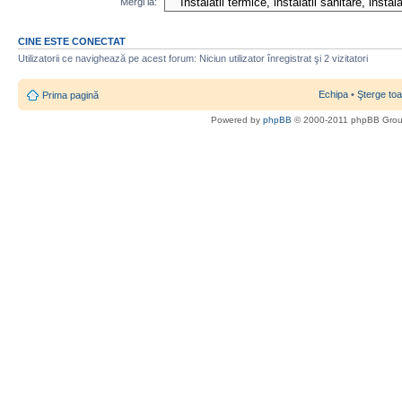
Mergi la:
CINE ESTE CONECTAT
Utilizatorii ce navighează pe acest forum: Niciun utilizator înregistrat şi 2 vizitatori
Echipa
•
Şterge toa
Prima pagină
Powered by
phpBB
© 2000-2011 phpBB Gro