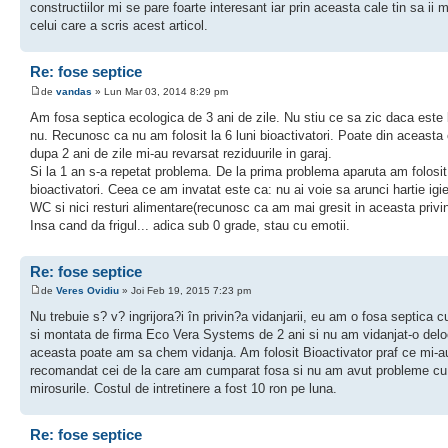
constructiilor mi se pare foarte interesant iar prin aceasta cale tin sa ii
celui care a scris acest articol.
Re: fose septice
de
vandas
» Lun Mar 03, 2014 8:29 pm
Am fosa septica ecologica de 3 ani de zile. Nu stiu ce sa zic daca este
nu. Recunosc ca nu am folosit la 6 luni bioactivatori. Poate din aceasta
dupa 2 ani de zile mi-au revarsat reziduurile in garaj.
Si la 1 an s-a repetat problema. De la prima problema aparuta am folosit
bioactivatori. Ceea ce am invatat este ca: nu ai voie sa arunci hartie igie
WC si nici resturi alimentare(recunosc ca am mai gresit in aceasta privin
Insa cand da frigul... adica sub 0 grade, stau cu emotii.
Re: fose septice
de
Veres Ovidiu
» Joi Feb 19, 2015 7:23 pm
Nu trebuie s? v? ingrijora?i în privin?a vidanjarii, eu am o fosa septica 
si montata de firma Eco Vera Systems de 2 ani si nu am vidanjat-o del
aceasta poate am sa chem vidanja. Am folosit Bioactivator praf ce mi-a
recomandat cei de la care am cumparat fosa si nu am avut probleme cu
mirosurile. Costul de intretinere a fost 10 ron pe luna.
Re: fose septice