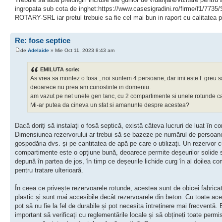
ingropata sub cota de inghet:https://www.casesigradini.ro/firme/f1/773
ROTARY-SRL iar pretul trebuie sa fie cel mai bun in raport cu calitatea p
Re: fose septice
de
Adelaide
» Mie Oct 11, 2023 8:43 am
EMILUTA scrie:
As vrea sa montez o fosa , noi suntem 4 persoane, dar imi este f. greu s
deoarece nu prea am cunostinte in domeniu.
am vazut pe net unele gen tanc, cu 2 compartimente si unele rotunde ca
Mi-ar putea da cineva un sfat si amanunte despre acestea?
Dacă doriți să instalați o fosă septică, există câteva lucruri de luat în co
Dimensiunea rezervorului ar trebui să se bazeze pe numărul de persoan
gospodăria dvs. și pe cantitatea de apă pe care o utilizați. Un rezervor 
compartimente este o opțiune bună, deoarece permite deșeurilor solide 
depună în partea de jos, în timp ce deșeurile lichide curg în al doilea c
pentru tratare ulterioară.
În ceea ce privește rezervoarele rotunde, acestea sunt de obicei fabrica
plastic și sunt mai accesibile decât rezervoarele din beton. Cu toate ace
pot să nu fie la fel de durabile și pot necesita întreținere mai frecventă. 
important să verificați cu reglementările locale și să obțineți toate permi