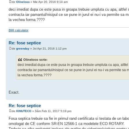
de
Olinelooo
» Mie Apr 20, 2016 9:14 am
deci imediat dupa ce este pusa in groapa trebuie umpluta cu apa, altfel 
contracta iar pamantul/nisipul ce se pune in jurul ei nu-i va permite sa m
la vechea forma.????
BMI calculator
Re: fose septice
de
greenday
» Joi Apr 21, 2016 1:12 pm
Olinelooo scrie:
deci imediat dupa ce este pusa in groapa trebuie umpluta cu apa, altfel
contracta iar pamantul/nisipul ce se pune in jurul ei nu-i va permite sa 
la vechea forma.????
Exact.
Re: fose septice
de
IONUTECO
» Sâm Feb 11, 2017 5:19 pm
Fosa septica trebuie sa fie in primul rand certificata si testata de un labo
omologat de CE conform SR-EN 12566-1 ca modelele ECO ROTARY.
Trebuie sa aiba prelungiri incluse ale gurilor de vidanjare/vizitare pentru 