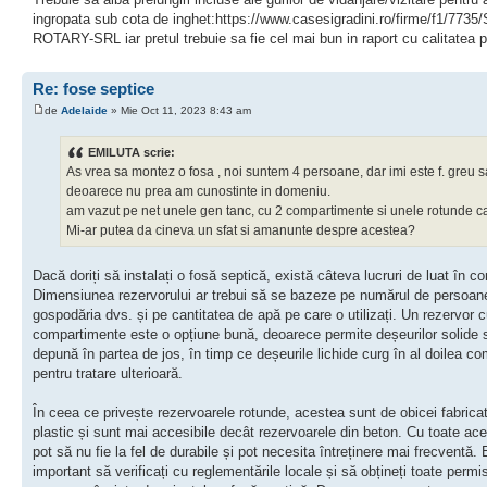
ingropata sub cota de inghet:https://www.casesigradini.ro/firme/f1/773
ROTARY-SRL iar pretul trebuie sa fie cel mai bun in raport cu calitatea p
Re: fose septice
de
Adelaide
» Mie Oct 11, 2023 8:43 am
EMILUTA scrie:
As vrea sa montez o fosa , noi suntem 4 persoane, dar imi este f. greu s
deoarece nu prea am cunostinte in domeniu.
am vazut pe net unele gen tanc, cu 2 compartimente si unele rotunde ca
Mi-ar putea da cineva un sfat si amanunte despre acestea?
Dacă doriți să instalați o fosă septică, există câteva lucruri de luat în co
Dimensiunea rezervorului ar trebui să se bazeze pe numărul de persoan
gospodăria dvs. și pe cantitatea de apă pe care o utilizați. Un rezervor 
compartimente este o opțiune bună, deoarece permite deșeurilor solide 
depună în partea de jos, în timp ce deșeurile lichide curg în al doilea c
pentru tratare ulterioară.
În ceea ce privește rezervoarele rotunde, acestea sunt de obicei fabrica
plastic și sunt mai accesibile decât rezervoarele din beton. Cu toate ace
pot să nu fie la fel de durabile și pot necesita întreținere mai frecventă. 
important să verificați cu reglementările locale și să obțineți toate permi