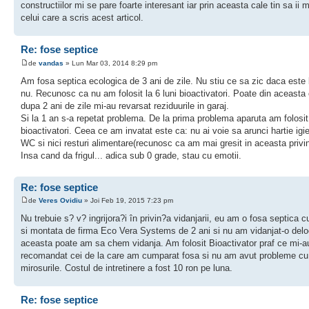
constructiilor mi se pare foarte interesant iar prin aceasta cale tin sa ii
celui care a scris acest articol.
Re: fose septice
de
vandas
» Lun Mar 03, 2014 8:29 pm
Am fosa septica ecologica de 3 ani de zile. Nu stiu ce sa zic daca este
nu. Recunosc ca nu am folosit la 6 luni bioactivatori. Poate din aceasta
dupa 2 ani de zile mi-au revarsat reziduurile in garaj.
Si la 1 an s-a repetat problema. De la prima problema aparuta am folosit
bioactivatori. Ceea ce am invatat este ca: nu ai voie sa arunci hartie igie
WC si nici resturi alimentare(recunosc ca am mai gresit in aceasta privin
Insa cand da frigul... adica sub 0 grade, stau cu emotii.
Re: fose septice
de
Veres Ovidiu
» Joi Feb 19, 2015 7:23 pm
Nu trebuie s? v? ingrijora?i în privin?a vidanjarii, eu am o fosa septica 
si montata de firma Eco Vera Systems de 2 ani si nu am vidanjat-o del
aceasta poate am sa chem vidanja. Am folosit Bioactivator praf ce mi-a
recomandat cei de la care am cumparat fosa si nu am avut probleme cu
mirosurile. Costul de intretinere a fost 10 ron pe luna.
Re: fose septice