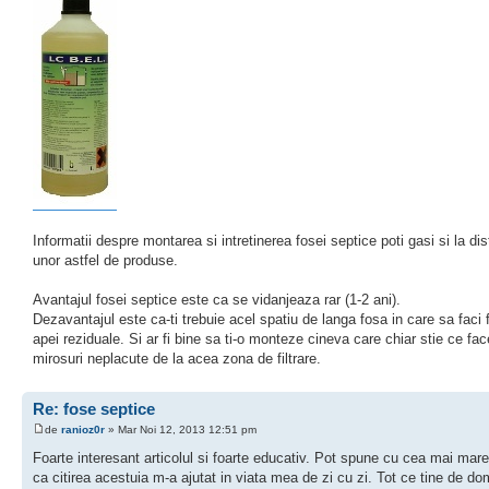
Informatii despre montarea si intretinerea fosei septice poti gasi si la distr
unor astfel de produse.
Avantajul fosei septice este ca se vidanjeaza rar (1-2 ani).
Dezavantajul este ca-ti trebuie acel spatiu de langa fosa in care sa faci f
apei reziduale. Si ar fi bine sa ti-o monteze cineva care chiar stie ce fac
mirosuri neplacute de la acea zona de filtrare.
Re: fose septice
de
ranioz0r
» Mar Noi 12, 2013 12:51 pm
Foarte interesant articolul si foarte educativ. Pot spune cu cea mai mare
ca citirea acestuia m-a ajutat in viata mea de zi cu zi. Tot ce tine de do