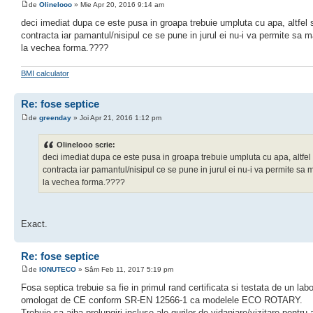
de
Olinelooo
» Mie Apr 20, 2016 9:14 am
deci imediat dupa ce este pusa in groapa trebuie umpluta cu apa, altfel 
contracta iar pamantul/nisipul ce se pune in jurul ei nu-i va permite sa m
la vechea forma.????
BMI calculator
Re: fose septice
de
greenday
» Joi Apr 21, 2016 1:12 pm
Olinelooo scrie:
deci imediat dupa ce este pusa in groapa trebuie umpluta cu apa, altfel
contracta iar pamantul/nisipul ce se pune in jurul ei nu-i va permite sa 
la vechea forma.????
Exact.
Re: fose septice
de
IONUTECO
» Sâm Feb 11, 2017 5:19 pm
Fosa septica trebuie sa fie in primul rand certificata si testata de un labo
omologat de CE conform SR-EN 12566-1 ca modelele ECO ROTARY.
Trebuie sa aiba prelungiri incluse ale gurilor de vidanjare/vizitare pentru 