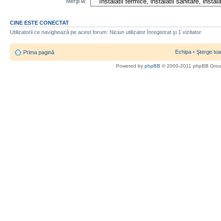
Mergi la:
CINE ESTE CONECTAT
Utilizatorii ce navighează pe acest forum: Niciun utilizator înregistrat şi 1 vizitator
Echipa
•
Şterge toa
Prima pagină
Powered by
phpBB
© 2000-2011 phpBB Gro