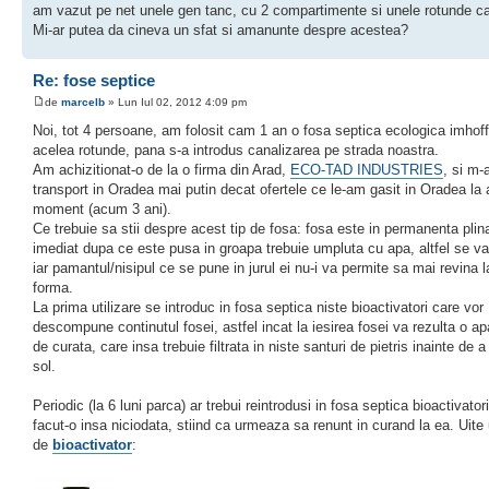
am vazut pe net unele gen tanc, cu 2 compartimente si unele rotunde ca
Mi-ar putea da cineva un sfat si amanunte despre acestea?
Re: fose septice
de
marcelb
» Lun Iul 02, 2012 4:09 pm
Noi, tot 4 persoane, am folosit cam 1 an o fosa septica ecologica imhoff
acelea rotunde, pana s-a introdus canalizarea pe strada noastra.
Am achizitionat-o de la o firma din Arad,
ECO-TAD INDUSTRIES
, si m-
transport in Oradea mai putin decat ofertele ce le-am gasit in Oradea la 
moment (acum 3 ani).
Ce trebuie sa stii despre acest tip de fosa: fosa este in permanenta plin
imediat dupa ce este pusa in groapa trebuie umpluta cu apa, altfel se va
iar pamantul/nisipul ce se pune in jurul ei nu-i va permite sa mai revina 
forma.
La prima utilizare se introduc in fosa septica niste bioactivatori care vor
descompune continutul fosei, astfel incat la iesirea fosei va rezulta o ap
de curata, care insa trebuie filtrata in niste santuri de pietris inainte de a
sol.
Periodic (la 6 luni parca) ar trebui reintrodusi in fosa septica bioactivato
facut-o insa niciodata, stiind ca urmeaza sa renunt in curand la ea. Uite 
de
bioactivator
: