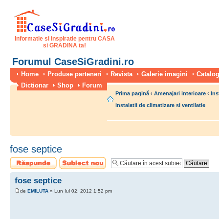
Informatie si inspiratie pentru CASA
si GRADINA ta!
Forumul CaseSiGradini.ro
Home
Produse parteneri
Revista
Galerie imagini
Catalog
Dictionar
Shop
Forum
Prima pagină
‹
Amenajari interioare
‹
Ins
instalatii de climatizare si ventilatie
fose septice
Scrie un răspuns
Scrie un subiect
nou
fose septice
de
EMILUTA
» Lun Iul 02, 2012 1:52 pm