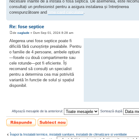
necesare înainte de a instala o fosă septică. De asemenea, este recom
consultați un profesionist pentru a asigura instalarea și întreținerea
corespunzătoare and
time card calculator
.
Re: fose septice
de
caglade
» Dum Sep 01, 2024 8:28 am
Alegerea unei fose septice poate fi
dificilă fără cunoștințe prealabile. Pentru
o familie de 4 persoane, ambele opțiuni
—fosele cu două compartimente sau
cele rotunde—pot fi eficiente. Îți
recomand să consulți un specialist
pentru a determina cea mai potrivită
variantă în funcție de solul și spațiul
disponibil.
Afişează mesajele de la anteriorul:
Sortează după
Scrie un răspuns
Scrie un subiect
nou
Înapoi la Instalatii termice, instalatii sanitare, instalatii de climatizare si ventilatie