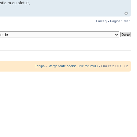
stia m-au sfatuit,
1 mesaj • Pagina
1
din
1
Echipa
•
Şterge toate cookie-urile forumului
• Ora este UTC + 2