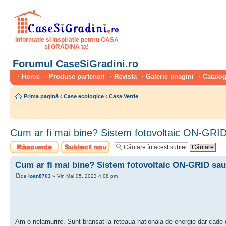
Informatie si inspiratie pentru CASA
si GRADINA ta!
Forumul CaseSiGradini.ro
Home
Produse parteneri
Revista
Galerie imagini
Catalog
Prima pagină
‹
Case ecologice
‹
Casa Verde
Cum ar fi mai bine? Sistem fotovoltaic ON-GRID
Scrie un răspuns
Scrie un subiect
nou
Cum ar fi mai bine? Sistem fotovoltaic ON-GRID sau
de
Ioan8703
» Vin Mai 05, 2023 4:08 pm
Am o nelamurire. Sunt bransat la reteaua nationala de energie dar cade