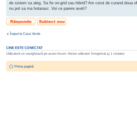
de sistem sa aleg. Sa fie on-grid sau hibrid? Am cerut de curand doua ofe
nu pot sa ma hotarasc. Voi ce parere aveti?
Scrie un răspuns
Scrie un subiect
nou
Înapoi la Casa Verde
CINE ESTE CONECTAT
Utilizatorii ce navighează pe acest forum: Niciun utilizator înregistrat şi 1 vizitator
Prima pagină