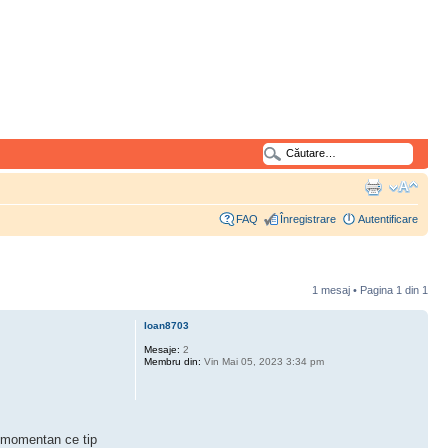
FAQ
Înregistrare
Autentificare
1 mesaj • Pagina
1
din
1
Ioan8703
Mesaje:
2
Membru din:
Vin Mai 05, 2023 3:34 pm
u momentan ce tip