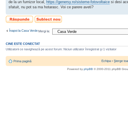
de la un furnizor local,
https://genersy.ro/sisteme-fotovoltaice
si desi ac
sfatuit, nu pot sa ma hotarasc. Voi ce parere aveti?
Scrie un răspuns
Scrie un subiect
nou
Înapoi la Casa Verde
Mergi la:
CINE ESTE CONECTAT
Utilizatorii ce navighează pe acest forum: Niciun utilizator înregistrat şi 1 vizitator
Echipa
•
Şterge toa
Prima pagină
Powered by
phpBB
© 2000-2011 phpBB Gro