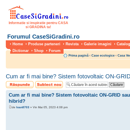
Informatie si inspiratie pentru CASA
si GRADINA ta!
Forumul CaseSiGradini.ro
Home
Produse parteneri
Revista
Galerie imagini
Catalog
Dictionar
Shop
Forum
Prima pagină
‹
Case ecologice
‹
Casa Ve
Cum ar fi mai bine? Sistem fotovoltaic ON-GRID
Scrie un răspuns
Scrie un subiect
nou
Cum ar fi mai bine? Sistem fotovoltaic ON-GRID sau
hibrid?
de
Ioan8703
» Vin Mai 05, 2023 4:08 pm