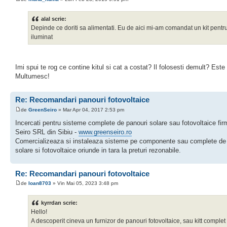
alal scrie:
Depinde ce doriti sa alimentati. Eu de aici mi-am comandat un kit pentru 
iluminat
Imi spui te rog ce contine kitul si cat a costat? Il folosesti demult? Este 
Multumesc!
Re: Recomandari panouri fotovoltaice
de
GreenSeiro
» Mar Apr 04, 2017 2:53 pm
Incercati pentru sisteme complete de panouri solare sau fotovoltaice fi
Seiro SRL din Sibiu -
www.greenseiro.ro
Comercializeaza si instaleaza sisteme pe componente sau complete de
solare si fotovoltaice oriunde in tara la preturi rezonabile.
Re: Recomandari panouri fotovoltaice
de
Ioan8703
» Vin Mai 05, 2023 3:48 pm
kyrrdan scrie:
Hello!
A descoperit cineva un furnizor de panouri fotovoltaice, sau kitt complet