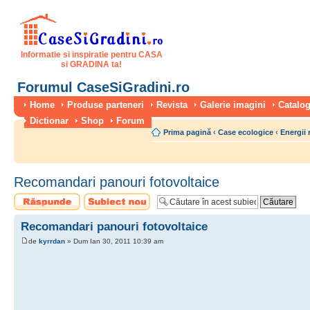
Informatie si inspiratie pentru CASA
si GRADINA ta!
Forumul CaseSiGradini.ro
Home
Produse parteneri
Revista
Galerie imagini
Catalog
Dictionar
Shop
Forum
Prima pagină
‹
Case ecologice
‹
Energii 
Recomandari panouri fotovoltaice
Scrie un răspuns
Scrie un subiect
nou
Recomandari panouri fotovoltaice
de
kyrrdan
» Dum Ian 30, 2011 10:39 am