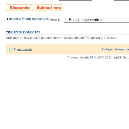
Scrie un răspuns
Scrie un subiect
nou
Înapoi la Energii regenerabile
Mergi la:
CINE ESTE CONECTAT
Utilizatorii ce navighează pe acest forum: Niciun utilizator înregistrat şi 1 vizitator
Echipa
•
Şterge toa
Prima pagină
Powered by
phpBB
© 2000-2011 phpBB Gro