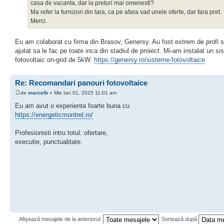
casa de vacanta, dar la preturi mai omenesti?
Ma refer la furnizori din tara, ca pe afara vad unele oferte, dar fara pret.
Merci.
Eu am colaborat cu firma din Brasov, Genersy. Au fost extrem de profi 
ajutat sa le fac pe toate inca din stadiul de proiect. Mi-am instalat un si
fotovoltaic on-grid de 5kW.
https://genersy.ro/sisteme-fotovoltaice
Re: Recomandari panouri fotovoltaice
de
marcelb
» Mie Ian 01, 2025 11:01 am
Eu am avut o experienta foarte buna cu
https://energeticmontrel.ro/
Profesionisti intru totul: ofertare,
executie, punctualitate.
Afişează mesajele de la anteriorul:
Sortează după