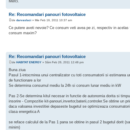
Merci.
Re: Recomandari panouri fotovoltaice
de
darvaslaci
» Mie Feb 16, 2011 10:37 am
Ce putere aveti nevoie? Ce consum veti avea pe zi, respectiv in acelas 
consum maxim?
Re: Recomandari panouri fotovoltaice
de
HABITAT ENERGY
» Sâm Feb 26, 2011 12:48 pm
Buna ziua
Pasul 1-intocmirea unui centralizator cu toti consumatorii si estimarea u
de functionare a lor
Se determina consumul mediu la 24h si consum lunar mediu in kW
Pas 2-Se determina kitul necesar in functie de autonomia dorita si timpu
insorire - Compozitie kit-panouri,invertor,baterii,controler.Se obtine un pr
daca valoarea investitiei depaseste bugetul se optimizeaza consumatorii
clasa energetica A
se reface calculul de la Pas 1 pana se obtine in pasul 2 bugetul dorit (
minim)