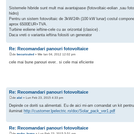
Sistemele hibride sunt mult mai avantajoase (fotovoltaic-eolian ,sau foto
hidro)
Pentru un sistem fotovoltaic de 3kW/24h (100 kW lunar) costul compone
aprox 6500EUR+TVA.
Turbine eoliene ieftine-cele cu ax orizontal (clasice) .
Daca vreti o varianta ieftina folositi un generator
Re: Recomandari panouri fotovoltaice
de
becuriculed
» Mie Ian 04, 2012 12:02 pm
cele mai bune panouri ever.. si cele mai eficiente
Re: Recomandari panouri fotovoltaice
de
alal
» Lun Feb 23, 2015 4:33 pm
Depinde ce doriti sa alimentati. Eu de aici mi-am comandat un kit pentru
iluminat
http://customer.lpelectric.ro/doc/Solar_pack_ver1.pdf
Re: Recomandari panouri fotovoltaice
de
muha_huma
» Lun Feb 23, 2015 5:51 pm