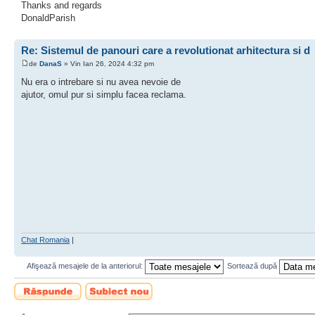
Thanks and regards
DonaldParish
Re: Sistemul de panouri care a revolutionat arhitectura si d
de
DanaS
» Vin Ian 26, 2024 4:32 pm
Nu era o intrebare si nu avea nevoie de
ajutor, omul pur si simplu facea reclama.
Chat Romania
|
Afişează mesajele de la anteriorul:
Sortează după
Scrie un răspuns
Scrie un subiect
nou