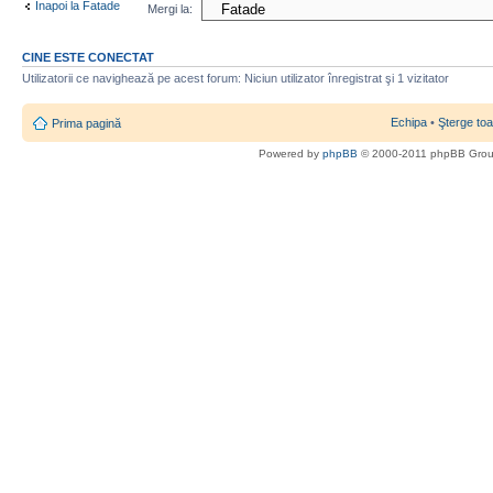
Înapoi la Fatade
Mergi la:
CINE ESTE CONECTAT
Utilizatorii ce navighează pe acest forum: Niciun utilizator înregistrat şi 1 vizitator
Echipa
•
Şterge toa
Prima pagină
Powered by
phpBB
© 2000-2011 phpBB Gro