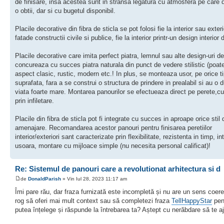
de finisare, insa acestea sunt in stransa legatura cu atmosfera pe care 
o obtii, dar si cu bugetul disponibil.
Placile decorative din fibra de sticla se pot folosi fie la interior sau exteri
fatade constructii civile si publice, fie la interior printr-un design interior 
Placile decorative care imita perfect piatra, lemnul sau alte design-uri d
concureaza cu succes piatra naturala din punct de vedere stilistic (poat
aspect clasic, rustic, modern etc.! In plus, se monteaza usor, pe orice t
suprafata, fara a se construi o structura de prindere in prealabil si au o 
viata foarte mare. Montarea panourilor se efectueaza direct pe perete,cu
prin infiletare.
Placile din fibra de sticla pot fi integrate cu succes in aproape orice stil 
amenajare. Recomandarea acestor panouri pentru finisarea peretiilor
interior/exteriori sant caracterizate prin flexibilitate, rezistenta in timp, in
usoara, montare cu mijloace simple (nu necesita personal calificat)!
Re: Sistemul de panouri care a revolutionat arhitectura si d
de
DonaldParish
» Vin Iul 28, 2023 11:17 am
Îmi pare rău, dar fraza furnizată este incompletă și nu are un sens coere
rog să oferi mai mult context sau să completezi fraza
TellHappyStar
pen
putea înțelege și răspunde la întrebarea ta? Aștept cu nerăbdare să te aj