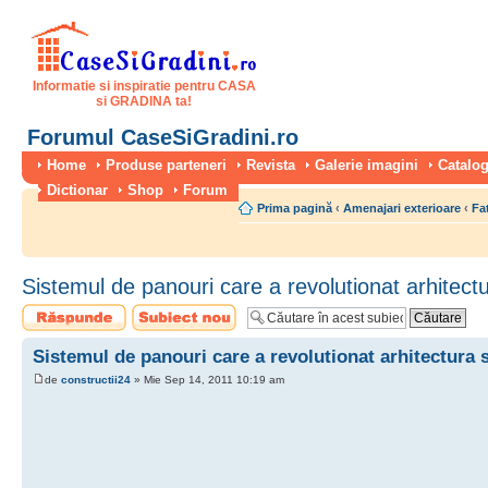
Informatie si inspiratie pentru CASA
si GRADINA ta!
Forumul CaseSiGradini.ro
Home
Produse parteneri
Revista
Galerie imagini
Catalog
Dictionar
Shop
Forum
Prima pagină
‹
Amenajari exterioare
‹
Fa
Sistemul de panouri care a revolutionat arhitectu
Scrie un răspuns
Scrie un subiect
nou
Sistemul de panouri care a revolutionat arhitectura s
de
constructii24
» Mie Sep 14, 2011 10:19 am