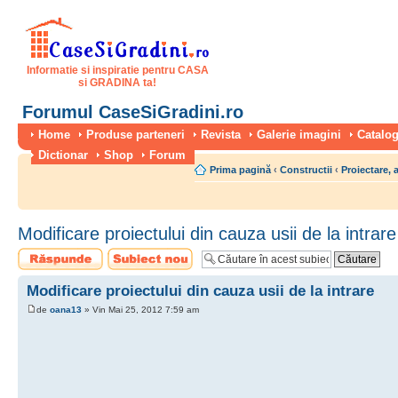
Informatie si inspiratie pentru CASA
si GRADINA ta!
Forumul CaseSiGradini.ro
Home
Produse parteneri
Revista
Galerie imagini
Catalog
Dictionar
Shop
Forum
Prima pagină
‹
Constructii
‹
Proiectare, 
Modificare proiectului din cauza usii de la intrare
Scrie un răspuns
Scrie un subiect
nou
Modificare proiectului din cauza usii de la intrare
de
oana13
» Vin Mai 25, 2012 7:59 am