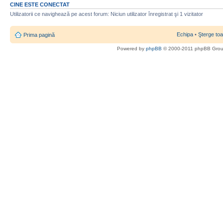
CINE ESTE CONECTAT
Utilizatorii ce navighează pe acest forum: Niciun utilizator înregistrat şi 1 vizitator
Echipa
•
Şterge toa
Prima pagină
Powered by
phpBB
© 2000-2011 phpBB Gro