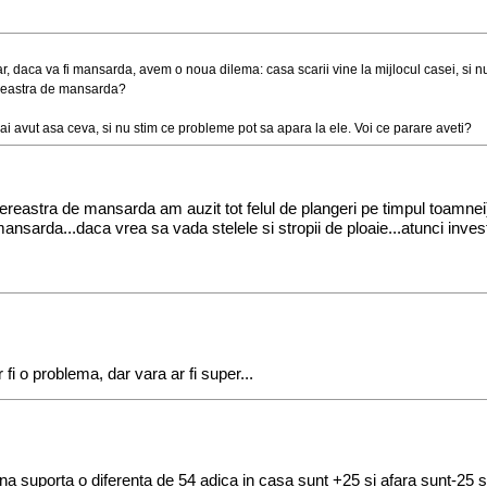
 daca va fi mansarda, avem o noua dilema: casa scarii vine la mijlocul casei, si nu
fereastra de mansarda?
 avut asa ceva, si nu stim ce probleme pot sa apara la ele. Voi ce parare aveti?
ereastra de mansarda am auzit tot felul de plangeri pe timpul toamnei)
nsarda...daca vrea sa vada stelele si stropii de ploaie...atunci investest
fi o problema, dar vara ar fi super...
a suporta o diferenta de 54 adica in casa sunt +25 si afara sunt-25 