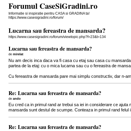
Forumul CaseSiGradini.ro
Informatie si inspiratie pentru CASA si GRADINA ta!
https://www.casesigradini.ro/forum/
Lucarna sau fereastra de mansarda?
https://www.casesigradini.ro/forum/viewtopic.php?f=23&t=134
Lucarna sau fereastra de mansarda?
de
mirelat
Nu am decis inca daca va fi casa cu etaj sau casa cu mansarda, d
partea de la etaj: cu o mica lucarna sau cu o fereastra de mans
Cu fereastra de mansarda pare mai simplu constructiv, dar n-am 
Re: Lucarna sau fereastra de mansarda?
de
ando
Eu cred ca in primul rand ar trebui sa iei in considerare ce ajuta 
mansarda sunt destul de scumpe. Conteaza in primul rand felul i
Re: Lucarna sau fereastra de mansarda?