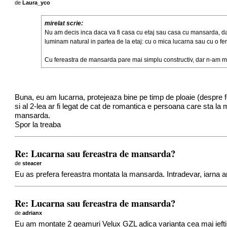
de
Laura_yco
mirelat scrie:
Nu am decis inca daca va fi casa cu etaj sau casa cu mansarda, dar,
luminam natural in partea de la etaj: cu o mica lucarna sau cu o 
Cu fereastra de mansarda pare mai simplu constructiv, dar n-am mai
Buna, eu am lucarna, protejeaza bine pe timp de ploaie (despre f
si al 2-lea ar fi legat de cat de romantica e persoana care sta la ma
mansarda.
Spor la treaba
Re: Lucarna sau fereastra de mansarda?
de
steacer
Eu as prefera fereastra montata la mansarda. Intradevar, iarna ar 
Re: Lucarna sau fereastra de mansarda?
de
adrianx
Eu am montate 2 geamuri Velux GZL adica varianta cea mai ieftin