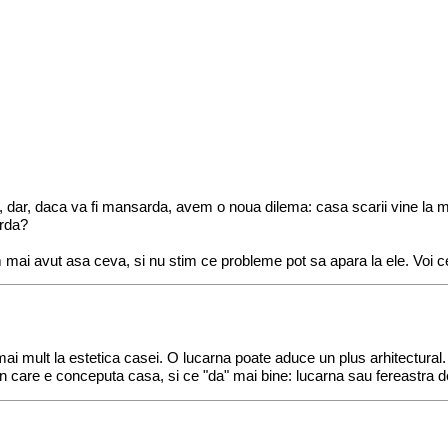
ar, daca va fi mansarda, avem o noua dilema: casa scarii vine la mijl
arda?
mai avut asa ceva, si nu stim ce probleme pot sa apara la ele. Voi c
mai mult la estetica casei. O lucarna poate aduce un plus arhitectural. I
n care e conceputa casa, si ce "da" mai bine: lucarna sau fereastra