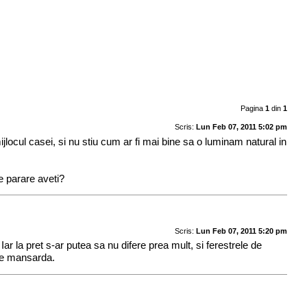
Pagina
1
din
1
Scris:
Lun Feb 07, 2011 5:02 pm
ocul casei, si nu stiu cum ar fi mai bine sa o luminam natural in
e parare aveti?
Scris:
Lun Feb 07, 2011 5:20 pm
ar la pret s-ar putea sa nu difere prea mult, si ferestrele de
 de mansarda.