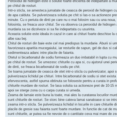
Peroxidul de hidrogen este o solutie foarte eficienta de indepartare a mu
pe chitul de rosturi.
Intr-o sticla, se amesteca jumatate de ceasca de peroxid de hidrogen c
de apa calduta. Se pulverizeaza solutia pe chit si las-o sa actioneze pre
minute. Cu o periuta de dinti pe care nu o mai folosim sau cu una noua,
folosinta, se freaca usor chitul. Se va observa ca peroxidul de hidrogen 
murdaria sa se dizolveze si sa fie indepartata cu usurinta.
Aceasta solutie este ideala in cazul in care ai chituri foarte deschise la 
albe sau bej.
Chitul de rosturi din baie este cel mai predispus la murdarie. Aburii si u
favorizeaza aparitia mucegaiului, iar resturile de sapun, gel de dus si ca
sedimenteaza adanc intre placile de faianta.
Otetul si bicarbonatul de sodiu formeaza un duo imbatabil in lupta cu mu
pe chitul de rosturi. Se umezesc chiturile cu apa si, cu ajutorul unei peri
de dinti, se freaca bicarbonatul de sodiu pe chit.
Se toarna jumatate de ceasca de otet intr-o sticla cu pulverizator, apoi 
pulverizeaza lichidul pe chituri. Intre bicarbonatul de sodiu si otet exista
efervescenta, astfel spuma obtinuta se foloseste pentru a curata in pro
chiturile murdare de rosturi. Se lasa solutia sa actioneze pret de 10-15 
apoi se sterge zona cu o carpa curata si umeda.
Zeama de lamaie este buna la toate, mai ales la curatarea locurilor mur
sunt chiturile de rosturi. Se storc bine cateva lamai sanatoase si se int
zeama intr-o sticla. Se pulverizeaza lichidul in locurile in care chiturile di
placile de gresie sau faianta sunt foarte murdare. In functie de cat de m
sunt chiturile, ar putea sa fie nevoie de o cantitate ceva mai mare de 