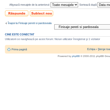
Afişează mesajele de la anteriorul:
Sortează după
Scrie un răspuns
Scrie un subiect
nou
Înapoi la Finisaje pereti si pardoseala
CINE ESTE CONECTAT
Utilizatorii ce navighează pe acest forum: Niciun utilizator înregistrat şi 1 vizitator
Echipa
•
Şterge toa
Prima pagină
Powered by
phpBB
© 2000-2011 phpBB Gro