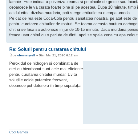
lamaie. Este indicat a pulveriza zeama si pe placile de gresie sau faiant
deoarcece le va curata foarte bine si pe acestea. Dupa 10 minute, timp 
acidul citric dizolva murdaria, poti sterge chiturile cu o carpa umeda.
Pe cat de rea este Coca-Cola pentru sanatatea noastra, pe atat este de
pentru curatarea chiturilor de rosturi. Se toarna aceasta bautura carbog
chit si se lasa sa actioneze in jur de 10-15 minute. Daca murdaria persis
freaca usor chitul cu o periuta de dinti, apoi se spala zona cu apa caldut
Re: Solutii pentru curatarea chitului
de
olennatyrell
» Sâm Mar 21, 2026 6:12 am
Peroxidul de hidrogen și combinația de
oțet cu bicarbonat sunt cele mai eficiente
pentru curățarea chitului murdar. Evită
soluțiile acide puternice frecvent,
deoarece pot deteriora în timp suprafața.
Cool Games