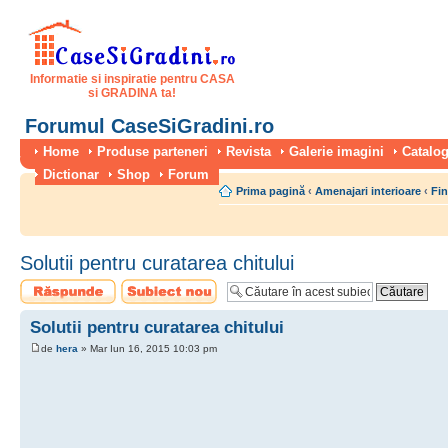
Informatie si inspiratie pentru CASA
si GRADINA ta!
Forumul CaseSiGradini.ro
Home
Produse parteneri
Revista
Galerie imagini
Catalog
Dictionar
Shop
Forum
Prima pagină
‹
Amenajari interioare
‹
Fin
Solutii pentru curatarea chitului
Scrie un răspuns
Scrie un subiect
nou
Solutii pentru curatarea chitului
de
hera
» Mar Iun 16, 2015 10:03 pm