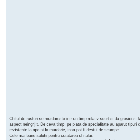
Chitul de rosturi se murdareste intr-un timp relativ scurt si da gresiei si f
aspect neingrijit. De ceva timp, pe piata de specialitate au aparut tipuri d
rezistente la apa si la murdarie, insa pot fi destul de scumpe.
Cele mai bune solutii pentru curatarea chitului: