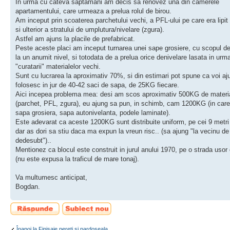
In urma cu cateva saptamani am decis sa renovez una din camerele
apartamentului, care urmeaza a prelua rolul de birou.
Am inceput prin scoaterea parchetului vechi, a PFL-ului pe care era lipit
si ulterior a stratului de umplutura/nivelare (zgura).
Astfel am ajuns la placile de prefabricat.
Peste aceste placi am inceput turnarea unei sape grosiere, cu scopul d
la un anumit nivel, si totodata de a prelua orice denivelare lasata in urm
"curatarii" materialelor vechi.
Sunt cu lucrarea la aproximativ 70%, si din estimari pot spune ca voi a
folosesc in jur de 40-42 saci de sapa, de 25KG fiecare.
Aici incepea problema mea: desi am scos aproximativ 500KG de materi
(parchet, PFL, zgura), eu ajung sa pun, in schimb, cam 1200KG (in care 
sapa grosiera, sapa autonivelanta, podele laminate).
Este adevarat ca aceste 1200KG sunt distribuite uniform, pe cei 9 metri 
dar as dori sa stiu daca ma expun la vreun risc.. (sa ajung "la vecinu de
dedesubt")..
Mentionez ca blocul este construit in jurul anului 1970, pe o strada usor 
(nu este expusa la traficul de mare tonaj).
Va multumesc anticipat,
Bogdan.
Scrie un răspuns
Scrie un subiect
nou
Înapoi la Finisaje pereti si pardoseala