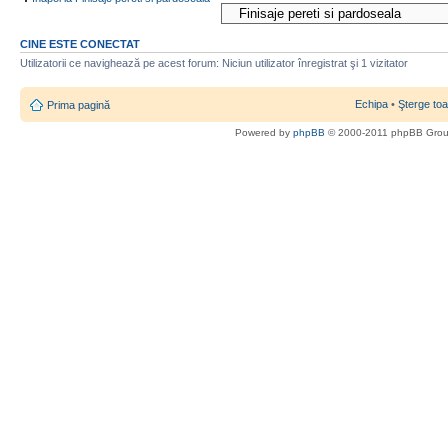
CINE ESTE CONECTAT
Utilizatorii ce navighează pe acest forum: Niciun utilizator înregistrat şi 1 vizitator
Echipa
•
Şterge toa
Prima pagină
Powered by
phpBB
© 2000-2011 phpBB Gro