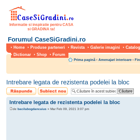
Informatie si inspiratie pentru CASA
si GRADINA ta!
Forumul CaseSiGradini.ro
Home
Produse parteneri
Revista
Galerie imagini
Catalog
Dictionar
Shop
Forum
Prima pagină
‹
Amenajari interioare
‹
Fin
Intrebare legata de rezistenta podelei la bloc
Scrie un răspuns
Scrie un subiect
nou
Intrebare legata de rezistenta podelei la bloc
de
bacilabogdancaius
» Mar Feb 09, 2021 3:07 pm