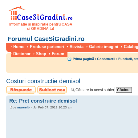
Informatie si inspiratie pentru CASA
si GRADINA ta!
Forumul CaseSiGradini.ro
Home
Produse parteneri
Revista
Galerie imagini
Catalog
Dictionar
Shop
Forum
Prima pagină
‹
Constructii
‹
Fundatii, st
Costuri constructie demisol
Scrie un răspuns
Scrie un subiect
nou
Re: Pret construire demisol
de
marcelb
» Joi Feb 07, 2013 10:23 am