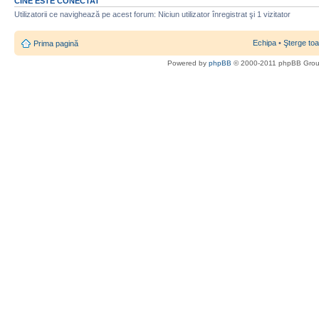
CINE ESTE CONECTAT
Utilizatorii ce navighează pe acest forum: Niciun utilizator înregistrat şi 1 vizitator
Echipa
•
Şterge toa
Prima pagină
Powered by
phpBB
© 2000-2011 phpBB Gro