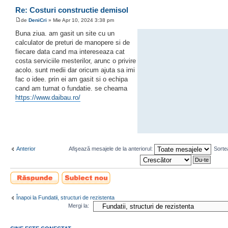
Re: Costuri constructie demisol
de
DeniCri
» Mie Apr 10, 2024 3:38 pm
Buna ziua. am gasit un site cu un
calculator de preturi de manopere si de
fiecare data cand ma intereseaza cat
costa serviciile mesterilor, arunc o privire
acolo. sunt medii dar oricum ajuta sa imi
fac o idee. prin ei am gasit si o echipa
cand am turnat o fundatie. se cheama
https://www.daibau.ro/
Anterior
Afişează mesajele de la anteriorul:
Sorte
Scrie un răspuns
Scrie un subiect
nou
Înapoi la Fundatii, structuri de rezistenta
Mergi la: