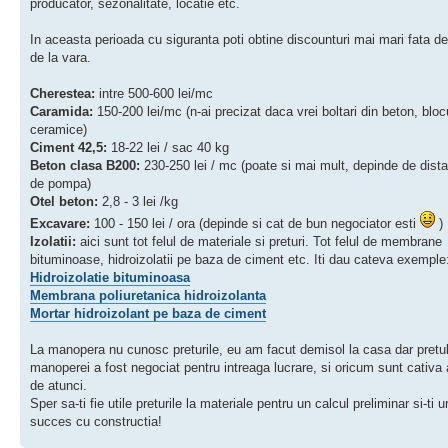
producator, sezonalitate, locatie etc.
In aceasta perioada cu siguranta poti obtine discounturi mai mari fata de 
de la vara.
Cherestea:
intre 500-600 lei/mc
Caramida:
150-200 lei/mc (n-ai precizat daca vrei boltari din beton, bloc
ceramice)
Ciment 42,5:
18-22 lei / sac 40 kg
Beton clasa B200:
230-250 lei / mc (poate si mai mult, depinde de dista
de pompa)
Otel beton:
2,8 - 3 lei /kg
Excavare:
100 - 150 lei / ora (depinde si cat de bun negociator esti
)
Izolatii:
aici sunt tot felul de materiale si preturi. Tot felul de membrane
bituminoase, hidroizolatii pe baza de ciment etc. Iti dau cateva exemple
Hidroizolatie bituminoasa
Membrana poliuretanica hidroizolanta
Mortar hidroizolant pe baza de ciment
La manopera nu cunosc preturile, eu am facut demisol la casa dar pretu
manoperei a fost negociat pentru intreaga lucrare, si oricum sunt cativa 
de atunci.
Sper sa-ti fie utile preturile la materiale pentru un calcul preliminar si-ti u
succes cu constructia!