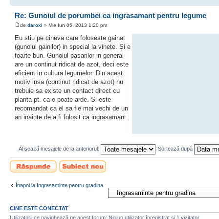
Re: Gunoiul de porumbei ca ingrasamant pentru legume
de
daroxi
» Mie Iun 05, 2013 1:20 pm
Eu stiu pe cineva care foloseste gainat
(gunoiul gainilor) in special la vinete. Si e
foarte bun. Gunoiul pasarilor in general
are un continut ridicat de azot, deci este
eficient in cultura legumelor. Din acest
motiv insa (continut ridicat de azot) nu
trebuie sa existe un contact direct cu
planta pt. ca o poate arde. Si este
recomandat ca el sa fie mai vechi de un
an inainte de a fi folosit ca ingrasamant.
Afişează mesajele de la anteriorul:
Sortează după
Scrie un răspuns
Scrie un subiect
nou
Înapoi la Ingrasaminte pentru gradina
CINE ESTE CONECTAT
Utilizatorii ce navighează pe acest forum: Niciun utilizator înregistrat şi 1 vizitator