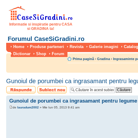
Informatie si inspiratie pentru CASA
si GRADINA ta!
Forumul CaseSiGradini.ro
Home
Produse parteneri
Revista
Galerie imagini
Catalog
Dictionar
Shop
Forum
Prima pagină
‹
Gradina
‹
Ingrasaminte p
Gunoiul de porumbei ca ingrasamant pentru le
Scrie un răspuns
Scrie un subiect
nou
Gunoiul de porumbei ca ingrasamant pentru legume
de
lauradum2002
» Mie Iun 05, 2013 9:41 am