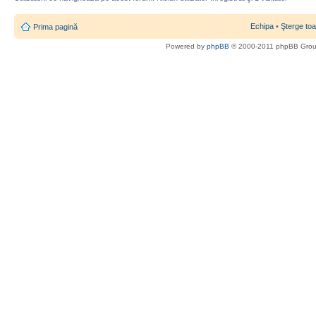
Echipa
•
Şterge toa
Prima pagină
Powered by
phpBB
© 2000-2011 phpBB Gro