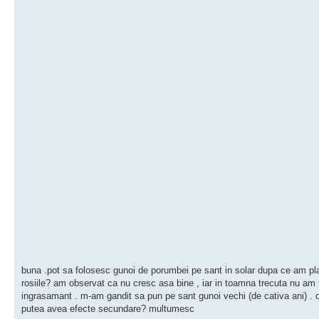
buna .pot sa folosesc gunoi de porumbei pe sant in solar dupa ce am pl
rosiile? am observat ca nu cresc asa bine , iar in toamna trecuta nu am f
ingrasamant . m-am gandit sa pun pe sant gunoi vechi (de cativa ani) . 
putea avea efecte secundare? multumesc