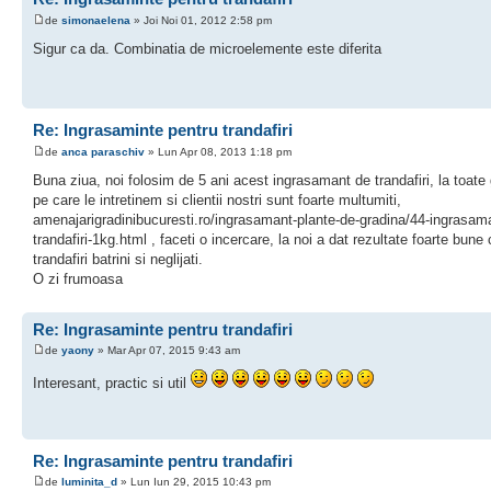
de
simonaelena
» Joi Noi 01, 2012 2:58 pm
Sigur ca da. Combinatia de microelemente este diferita
Re: Ingrasaminte pentru trandafiri
de
anca paraschiv
» Lun Apr 08, 2013 1:18 pm
Buna ziua, noi folosim de 5 ani acest ingrasamant de trandafiri, la toate 
pe care le intretinem si clientii nostri sunt foarte multumiti,
amenajarigradinibucuresti.ro/ingrasamant-plante-de-gradina/44-ingrasam
trandafiri-1kg.html , faceti o incercare, la noi a dat rezultate foarte bune c
trandafiri batrini si neglijati.
O zi frumoasa
Re: Ingrasaminte pentru trandafiri
de
yaony
» Mar Apr 07, 2015 9:43 am
Interesant, practic si util
Re: Ingrasaminte pentru trandafiri
de
luminita_d
» Lun Iun 29, 2015 10:43 pm