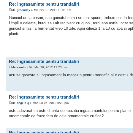
Re: Ingrasaminte pentru trandafiri
de
greenday
» Mie Noi 30, 2011 10:01 pm
Gunoiul de la pasari, sau gainatul cum i se mai spune, trebuie pus la fe
Umpli o galeata, butoi sau alt recipient cu gunoi, torni apa astfel incat 
gunoiul si lasi la fermentat vreo 10 zile. Apoi diluezi 1 la 10 cu apa si apl
plante.
Re: Ingrasaminte pentru trandafiri
de
asmin
» Vin Mar 30, 2012 12:23 pm
acu se gaseste si ingrasamant la magazin pentru trandafiri si e destul d
Re: Ingrasaminte pentru trandafiri
de
angela g
» Mar Iun 05, 2012 5:23 pm
este adevarat ca este diferita compozitia ingrasamantului pentru plante
ornamentale de fruze fata de cele ornamentale cu flori?
Re: Ingrasaminte pentru trandafiri