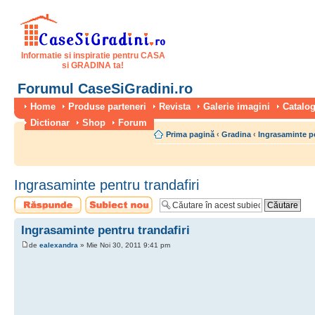
Informatie si inspiratie pentru CASA
si GRADINA ta!
Forumul CaseSiGradini.ro
Home
Produse parteneri
Revista
Galerie imagini
Catalog
Dictionar
Shop
Forum
Prima pagină
‹
Gradina
‹
Ingrasaminte p
Ingrasaminte pentru trandafiri
Scrie un răspuns
Scrie un subiect
nou
Ingrasaminte pentru trandafiri
de
ealexandra
» Mie Noi 30, 2011 9:41 pm