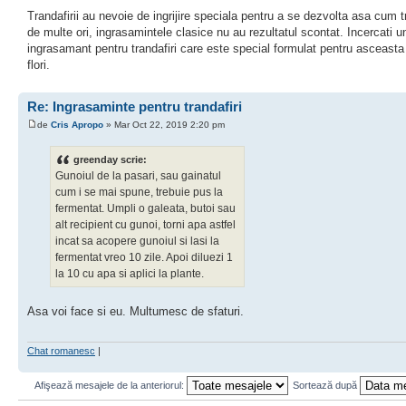
Trandafirii au nevoie de ingrijire speciala pentru a se dezvolta asa cum t
de multe ori, ingrasamintele clasice nu au rezultatul scontat. Incercati u
ingrasamant pentru trandafiri care este special formulat pentru asceasta
flori.
Re: Ingrasaminte pentru trandafiri
de
Cris Apropo
» Mar Oct 22, 2019 2:20 pm
greenday scrie:
Gunoiul de la pasari, sau gainatul
cum i se mai spune, trebuie pus la
fermentat. Umpli o galeata, butoi sau
alt recipient cu gunoi, torni apa astfel
incat sa acopere gunoiul si lasi la
fermentat vreo 10 zile. Apoi diluezi 1
la 10 cu apa si aplici la plante.
Asa voi face si eu. Multumesc de sfaturi.
Chat romanesc
|
Afişează mesajele de la anteriorul:
Sortează după