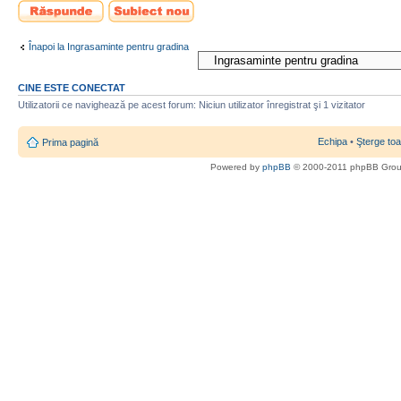
Scrie un răspuns
Scrie un subiect
nou
Înapoi la Ingrasaminte pentru gradina
CINE ESTE CONECTAT
Utilizatorii ce navighează pe acest forum: Niciun utilizator înregistrat şi 1 vizitator
Echipa
•
Şterge toa
Prima pagină
Powered by
phpBB
© 2000-2011 phpBB Gro