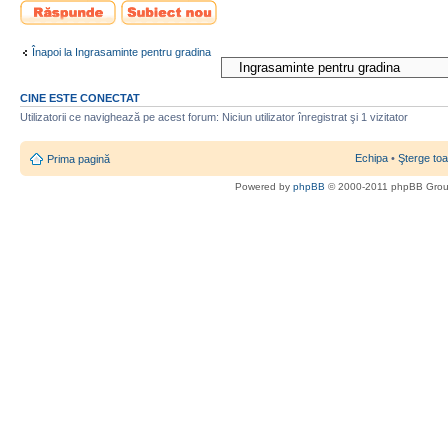
Scrie un răspuns
Scrie un subiect
nou
Înapoi la Ingrasaminte pentru gradina
CINE ESTE CONECTAT
Utilizatorii ce navighează pe acest forum: Niciun utilizator înregistrat şi 1 vizitator
Echipa
•
Şterge toa
Prima pagină
Powered by
phpBB
© 2000-2011 phpBB Gro