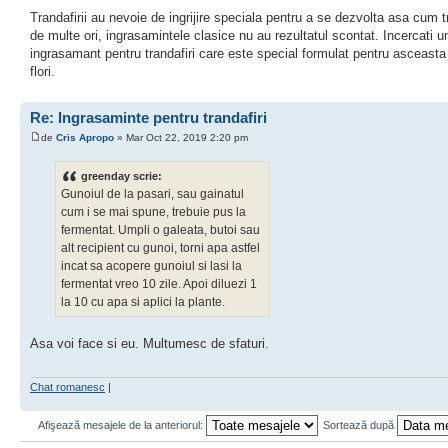
Trandafirii au nevoie de ingrijire speciala pentru a se dezvolta asa cum t
de multe ori, ingrasamintele clasice nu au rezultatul scontat. Incercati u
ingrasamant pentru trandafiri care este special formulat pentru asceasta
flori.
Re: Ingrasaminte pentru trandafiri
de
Cris Apropo
» Mar Oct 22, 2019 2:20 pm
greenday scrie:
Gunoiul de la pasari, sau gainatul
cum i se mai spune, trebuie pus la
fermentat. Umpli o galeata, butoi sau
alt recipient cu gunoi, torni apa astfel
incat sa acopere gunoiul si lasi la
fermentat vreo 10 zile. Apoi diluezi 1
la 10 cu apa si aplici la plante.
Asa voi face si eu. Multumesc de sfaturi.
Chat romanesc
|
Afişează mesajele de la anteriorul:
Sortează după