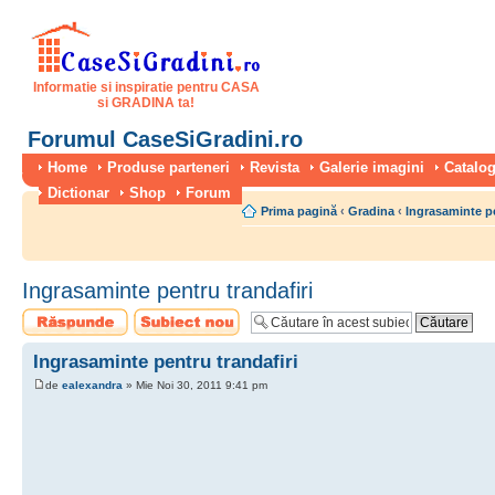
Informatie si inspiratie pentru CASA
si GRADINA ta!
Forumul CaseSiGradini.ro
Home
Produse parteneri
Revista
Galerie imagini
Catalog
Dictionar
Shop
Forum
Prima pagină
‹
Gradina
‹
Ingrasaminte p
Ingrasaminte pentru trandafiri
Scrie un răspuns
Scrie un subiect
nou
Ingrasaminte pentru trandafiri
de
ealexandra
» Mie Noi 30, 2011 9:41 pm