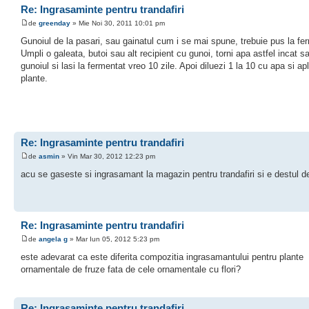
Re: Ingrasaminte pentru trandafiri
de
greenday
» Mie Noi 30, 2011 10:01 pm
Gunoiul de la pasari, sau gainatul cum i se mai spune, trebuie pus la fe
Umpli o galeata, butoi sau alt recipient cu gunoi, torni apa astfel incat 
gunoiul si lasi la fermentat vreo 10 zile. Apoi diluezi 1 la 10 cu apa si apl
plante.
Re: Ingrasaminte pentru trandafiri
de
asmin
» Vin Mar 30, 2012 12:23 pm
acu se gaseste si ingrasamant la magazin pentru trandafiri si e destul d
Re: Ingrasaminte pentru trandafiri
de
angela g
» Mar Iun 05, 2012 5:23 pm
este adevarat ca este diferita compozitia ingrasamantului pentru plante
ornamentale de fruze fata de cele ornamentale cu flori?
Re: Ingrasaminte pentru trandafiri