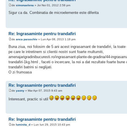
de
simonaelena
» Joi Noi 01, 2012 2:58 pm
Sigur ca da. Combinatia de microelemente este diferita
Re: Ingrasaminte pentru trandafiri
de
anca paraschiv
» Lun Apr 08, 2013 1:18 pm
Buna ziua, noi folosim de 5 ani acest ingrasamant de trandafiri, la toate 
pe care le intretinem si clientii nostri sunt foarte multumiti,
amenajarigradinibucuresti.ro/ingrasamant-plante-de-gradina/44-ingrasam
trandafiri-1kg.html , faceti o incercare, la noi a dat rezultate foarte bune c
trandafiri batrini si neglijati.
O zi frumoasa
Re: Ingrasaminte pentru trandafiri
de
yaony
» Mar Apr 07, 2015 9:43 am
Interesant, practic si util
Re: Ingrasaminte pentru trandafiri
de
luminita_d
» Lun Iun 29, 2015 10:43 pm