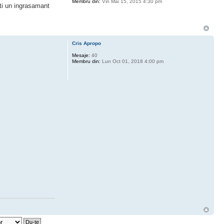
Membru din:
Vin Mai 15, 2015 4:30 pm
ati un ingrasamant
Cris Apropo
Mesaje:
40
Membru din:
Lun Oct 01, 2018 4:00 pm