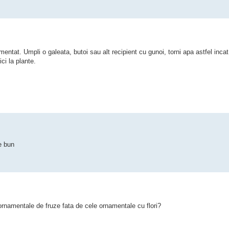
mentat. Umpli o galeata, butoi sau alt recipient cu gunoi, torni apa astfel inca
ici la plante.
e bun
ornamentale de fruze fata de cele ornamentale cu flori?