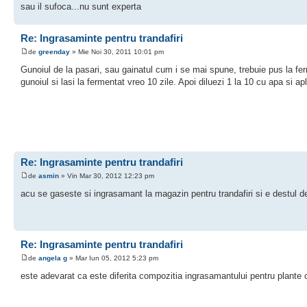
sau il sufoca...nu sunt experta
Re: Ingrasaminte pentru trandafiri
de
greenday
» Mie Noi 30, 2011 10:01 pm
Gunoiul de la pasari, sau gainatul cum i se mai spune, trebuie pus la fer
gunoiul si lasi la fermentat vreo 10 zile. Apoi diluezi 1 la 10 cu apa si apl
Re: Ingrasaminte pentru trandafiri
de
asmin
» Vin Mar 30, 2012 12:23 pm
acu se gaseste si ingrasamant la magazin pentru trandafiri si e destul d
Re: Ingrasaminte pentru trandafiri
de
angela g
» Mar Iun 05, 2012 5:23 pm
este adevarat ca este diferita compozitia ingrasamantului pentru plante 