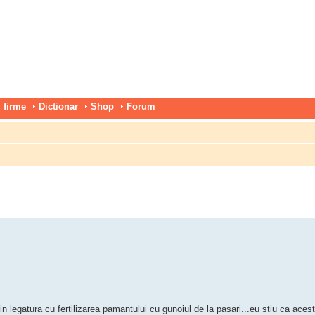
 firme
Dictionar
Shop
Forum
e in legatura cu fertilizarea pamantului cu gunoiul de la pasari...eu stiu ca aces