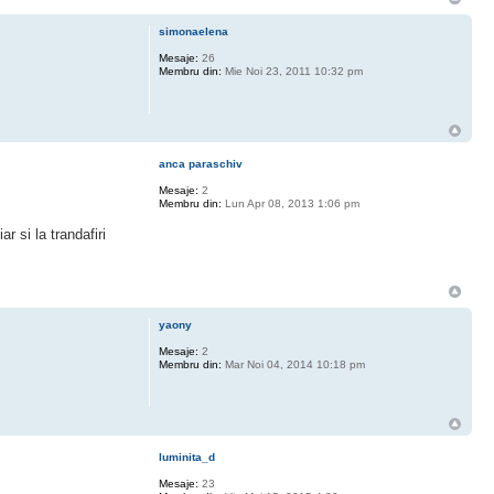
simonaelena
Mesaje:
26
Membru din:
Mie Noi 23, 2011 10:32 pm
anca paraschiv
Mesaje:
2
Membru din:
Lun Apr 08, 2013 1:06 pm
r si la trandafiri
yaony
Mesaje:
2
Membru din:
Mar Noi 04, 2014 10:18 pm
luminita_d
Mesaje:
23