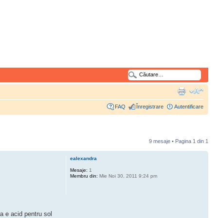
FAQ
Înregistrare
Autentificare
9 mesaje • Pagina
1
din
1
ealexandra
Mesaje:
1
Membru din:
Mie Noi 30, 2011 9:24 pm
ta e acid pentru sol