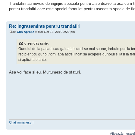
Trandafirii au nevoie de ingrijire speciala pentru a se dezvolta asa cum t
pentru trandafiri care este special formulat pentru asceasta specie de flo
Re: Ingrasaminte pentru trandafiri
de
Cris Apropo
» Mar Oct 22, 2019 2:20 pm
greenday scrie:
Gunoiul de la pasari, sau gainatul cum i se mai spune, trebuie pus la fe
recipient cu gunoi, torni apa astfel incat sa acopere gunoiul si lasi la fe
si aplici la plante.
Asa voi face si eu. Multumesc de sfaturi.
Chat romanesc
|
Afişează mesajele