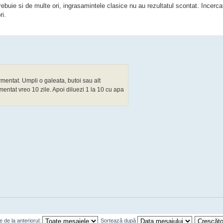
rebuie si de multe ori, ingrasamintele clasice nu au rezultatul scontat. Incerc
ri.
rmentat. Umpli o galeata, butoi sau alt
rmentat vreo 10 zile. Apoi diluezi 1 la 10 cu apa
 de la anteriorul:
Sortează după