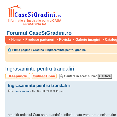
Informatie si inspiratie pentru CASA
si GRADINA ta!
Forumul CaseSiGradini.ro
Home
Produse parteneri
Revista
Galerie imagini
Catalog
Prima pagină
‹
Gradina
‹
Ingrasaminte pentru gradina
Ingrasaminte pentru trandafiri
Scrie un răspuns
Scrie un subiect
nou
Ingrasaminte pentru trandafiri
de
ealexandra
» Mie Noi 30, 2011 9:41 pm
am citit articolul Cum sa ai trandafiri infloriti toata vara. am o nelamurir