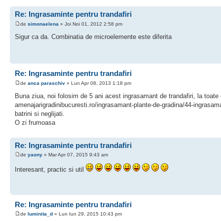
Re: Ingrasaminte pentru trandafiri
de
simonaelena
» Joi Noi 01, 2012 2:58 pm
Sigur ca da. Combinatia de microelemente este diferita
Re: Ingrasaminte pentru trandafiri
de
anca paraschiv
» Lun Apr 08, 2013 1:18 pm
Buna ziua, noi folosim de 5 ani acest ingrasamant de trandafiri, la toate gr
amenajarigradinibucuresti.ro/ingrasamant-plante-de-gradina/44-ingrasamant-t
batrini si neglijati.
O zi frumoasa
Re: Ingrasaminte pentru trandafiri
de
yaony
» Mar Apr 07, 2015 9:43 am
Interesant, practic si util
Re: Ingrasaminte pentru trandafiri
de
luminita_d
» Lun Iun 29, 2015 10:43 pm