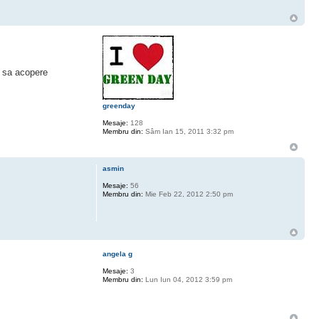
t sa acopere
greenday
Mesaje:
128
Membru din:
Sâm Ian 15, 2011 3:32 pm
asmin
Mesaje:
56
Membru din:
Mie Feb 22, 2012 2:50 pm
angela g
Mesaje:
3
Membru din:
Lun Iun 04, 2012 3:59 pm