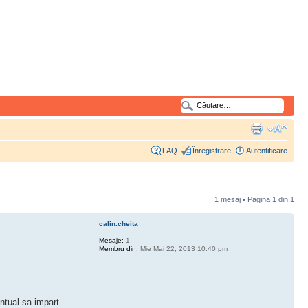
FAQ
Înregistrare
Autentificare
1 mesaj • Pagina
1
din
1
calin.cheita
Mesaje:
1
Membru din:
Mie Mai 22, 2013 10:40 pm
ntual sa impart