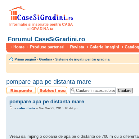
Informatie si inspiratie pentru CASA
si GRADINA ta!
Forumul CaseSiGradini.ro
Home
Produse parteneri
Revista
Galerie imagini
Catalog
Prima pagină
‹
Gradina
‹
Sisteme de irigatii pentru gradina
pompare apa pe distanta mare
Scrie un răspuns
Scrie un subiect
nou
pompare apa pe distanta mare
de
calin.cheita
» Mie Mai 22, 2013 10:44 pm
Vreau sa imping o coloana de apa pe o distanta de 700 m cu o diferenta