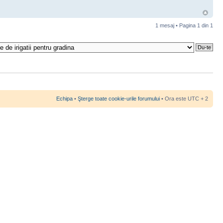
1 mesaj • Pagina
1
din
1
Echipa
•
Şterge toate cookie-urile forumului
• Ora este UTC + 2