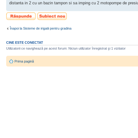
distanta in 2 cu un bazin tampon si sa imping cu 2 motopompe de presiu
Scrie un răspuns
Scrie un subiect
nou
Înapoi la Sisteme de irigatii pentru gradina
CINE ESTE CONECTAT
Utilizatorii ce navighează pe acest forum: Niciun utilizator înregistrat şi 1 vizitator
Prima pagină