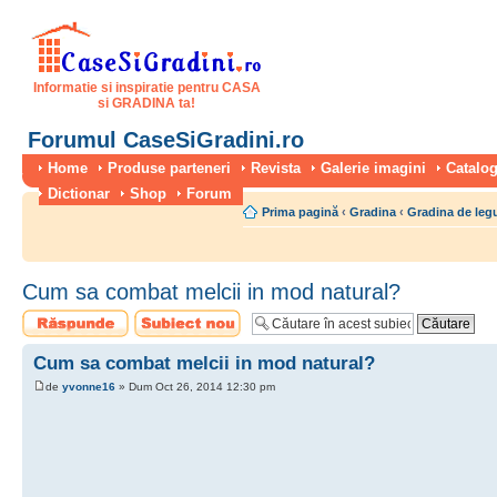
Informatie si inspiratie pentru CASA
si GRADINA ta!
Forumul CaseSiGradini.ro
Home
Produse parteneri
Revista
Galerie imagini
Catalog
Dictionar
Shop
Forum
Prima pagină
‹
Gradina
‹
Gradina de le
Cum sa combat melcii in mod natural?
Scrie un răspuns
Scrie un subiect
nou
Cum sa combat melcii in mod natural?
de
yvonne16
» Dum Oct 26, 2014 12:30 pm