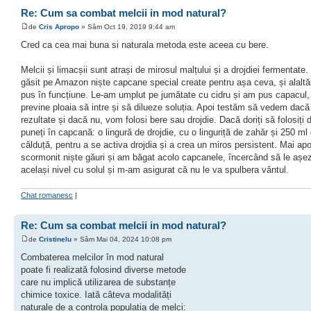
Re: Cum sa combat melcii in mod natural?
de
Cris Apropo
» Sâm Oct 19, 2019 9:44 am
Cred ca cea mai buna si naturala metoda este aceea cu bere.
Melcii și limacșii sunt atrași de mirosul malțului și a drojdiei fermentate
găsit pe Amazon niște capcane special create pentru așa ceva, și alaltăi
pus în funcțiune. Le-am umplut pe jumătate cu cidru și am pus capacul,
previne ploaia să intre și să dilueze soluția. Apoi testăm să vedem dacă 
rezultate și dacă nu, vom folosi bere sau drojdie. Dacă doriți să folosiți d
puneți în capcană: o lingură de drojdie, cu o linguriță de zahăr și 250 ml
călduță, pentru a se activa drojdia și a crea un miros persistent. Mai ap
scormonit niște găuri și am băgat acolo capcanele, încercând să le așe
același nivel cu solul și m-am asigurat că nu le va spulbera vântul.
Chat romanesc
|
Re: Cum sa combat melcii in mod natural?
de
Cristinelu
» Sâm Mai 04, 2024 10:08 pm
Combaterea melcilor în mod natural
poate fi realizată folosind diverse metode
care nu implică utilizarea de substanțe
chimice toxice. Iată câteva modalități
naturale de a controla populația de melci: