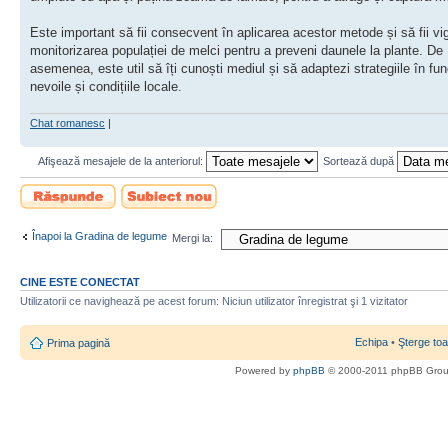
Este important să fii consecvent în aplicarea acestor metode și să fii vig
monitorizarea populației de melci pentru a preveni daunele la plante. De
asemenea, este util să îți cunoști mediul și să adaptezi strategiile în fun
nevoile și condițiile locale.
Chat romanesc
|
Afişează mesajele de la anteriorul:
Sortează după
Scrie un răspuns
Scrie un subiect
nou
Înapoi la Gradina de legume
Mergi la:
CINE ESTE CONECTAT
Utilizatorii ce navighează pe acest forum: Niciun utilizator înregistrat şi 1 vizitator
Echipa
•
Şterge toa
Prima pagină
Powered by
phpBB
© 2000-2011 phpBB Gro