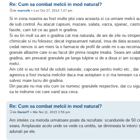
Re: Cum sa combat melcii in mod natural?
de
marcelb
» Lun Oct 27, 2014 7:27 pm
Si in zona noastra au fost multe ploi vara aceasta si ca urmare melcii a
de sub control. Au atacat capsuni, mazare, salata, varza, spanac, castra
fasole, cam tot ce au gasit in gradina.
Si eu tin mult sa am o gradina cat mai naturala, de ani de zile nu strope
chimicale si nu folosesc decat ingrasamant natural, insa de data aceas
cedat nervos si am mers la o farmacie de profil de unde mi s-au recoma
granule albastre care si-au facut din prima noapte treaba. Seara am udat
gradina, am presarat granulele pe langa tulpine si de a doua zi am scap
melci.
Am citit si eu tot felul de solutii naturale, capcane pentru melci etc., dar
agresiva a fost invazia melcilor daca mai asteptam o zi ma temeam ca 
salvez mare lucru din gradina.
Din pacate nu mai stiu cum se numesc granulele respective, dar cu sigu
sa te indrume cei care vand asa ceva.
Re: Cum sa combat melcii in mod natural?
de
DanielT
» Mie Noi 11, 2015 2:56 pm
Am inteles ca metoda urmatoare poate da rezultate: scandurele de 50 
seara. Amplasate acolo unde se vede ca umbla, iar dimineata le intorci si
adunati pe ele.