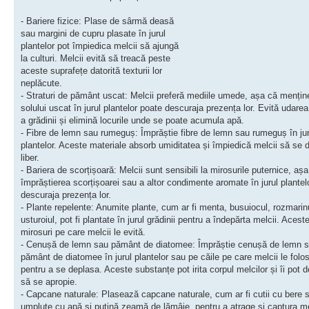
- Bariere fizice: Plase de sârmă deasă
sau margini de cupru plasate în jurul
plantelor pot împiedica melcii să ajungă
la culturi. Melcii evită să treacă peste
aceste suprafețe datorită texturii lor
neplăcute.
- Straturi de pământ uscat: Melcii preferă mediile umede, așa că mențin
solului uscat în jurul plantelor poate descuraja prezența lor. Evită udare
a grădinii și elimină locurile unde se poate acumula apă.
- Fibre de lemn sau rumeguș: Împrăștie fibre de lemn sau rumeguș în jur
plantelor. Aceste materiale absorb umiditatea și împiedică melcii să se
liber.
- Bariera de scorțișoară: Melcii sunt sensibili la mirosurile puternice, aș
împrăștierea scorțișoarei sau a altor condimente aromate în jurul plantel
descuraja prezența lor.
- Plante repelente: Anumite plante, cum ar fi menta, busuiocul, rozmarinu
usturoiul, pot fi plantate în jurul grădinii pentru a îndepărta melcii. Acest
mirosuri pe care melcii le evită.
- Cenușă de lemn sau pământ de diatomee: Împrăștie cenușă de lemn 
pământ de diatomee în jurul plantelor sau pe căile pe care melcii le folo
pentru a se deplasa. Aceste substanțe pot irita corpul melcilor și îi pot 
să se apropie.
- Capcane naturale: Plasează capcane naturale, cum ar fi cutii cu bere 
umplute cu apă și puțină zeamă de lămâie, pentru a atrage și captura me