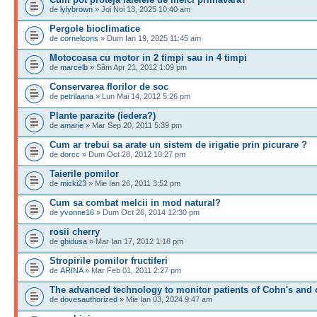
de
lylybrown
» Joi Noi 13, 2025 10:40 am
Pergole bioclimatice
de
cornelcons
» Dum Ian 19, 2025 11:45 am
Motocoasa cu motor in 2 timpi sau in 4 timpi
de
marcelb
» Sâm Apr 21, 2012 1:09 pm
Conservarea florilor de soc
de
petrilaana
» Lun Mai 14, 2012 5:26 pm
Plante parazite (iedera?)
de
amarie
» Mar Sep 20, 2011 5:39 pm
Cum ar trebui sa arate un sistem de irigatie prin picurare ?
de
dorcc
» Dum Oct 28, 2012 10:27 pm
Taierile pomilor
de
micki23
» Mie Ian 26, 2011 3:52 pm
Cum sa combat melcii in mod natural?
de
yvonne16
» Dum Oct 26, 2014 12:30 pm
rosii cherry
de
ghidusa
» Mar Ian 17, 2012 1:18 pm
Stropirile pomilor fructiferi
de
ARINA
» Mar Feb 01, 2011 2:27 pm
The advanced technology to monitor patients of Cohn's and 
de
dovesauthorized
» Mie Ian 03, 2024 9:47 am