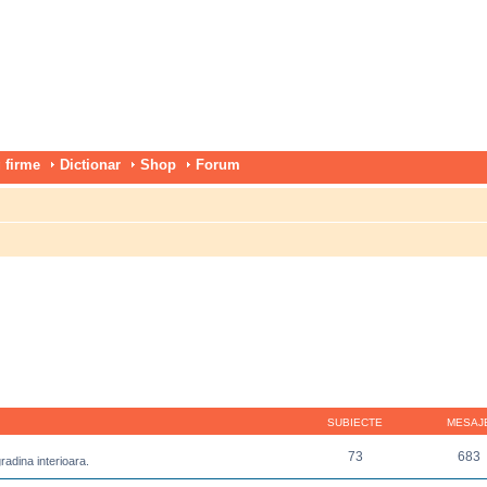
 firme
Dictionar
Shop
Forum
SUBIECTE
MESAJ
73
683
gradina interioara.