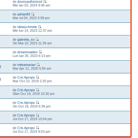
de
dovesauthorized
1
Mie Ian 03, 2024 9:46 am
de
adrian83
8
Mar Iul 04, 2023 3:09 pm
de
oletaschmele
6
Mie Iun 14, 2023 12:37 pm
de
gabriela_so
0
Vin Mai 19, 2023 11:39 am
de
dreammaiden
8
Lun Ian 30, 2023 6:13 pm
de
miteamarian
4
Mar Apr 21, 2020 5:56 am
de
Cris Apropo
4
Mar Oct 22, 2019 2:20 pm
de
Cris Apropo
8
Sâm Oct 19, 2019 10:30 pm
de
Cris Apropo
9
Vin Oct 18, 2019 6:39 pm
de
Cris Apropo
0
Joi Oct 17, 2019 10:04 pm
de
Cris Apropo
7
Joi Oct 17, 2019 9:53 pm