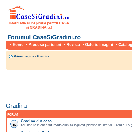
Informatie si inspiratie pentru CASA
si GRADINA ta!
Forumul CaseSiGradini.ro
Home
Produse parteneri
Revista
Galerie imagini
Catalog
Prima pagină
‹
Gradina
Gradina
FORUM
Gradina din casa
Adu natura in casa ta! Invata cum sa ingrijesti plantele de interior. Creaza-ti o 