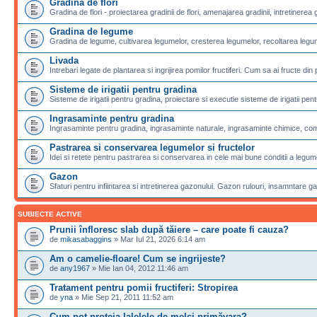
Gradina de flori
Gradina de flori - proiectarea gradinii de flori, amenajarea gradinii, intretinerea g
Gradina de legume
Gradina de legume, cultivarea legumelor, cresterea legumelor, recoltarea legu
Livada
Intrebari legate de plantarea si ingrijirea pomilor fructiferi. Cum sa ai fructe din 
Sisteme de irigatii pentru gradina
Sisteme de irigatii pentru gradina, proiectare si executie sisteme de irigatii pentr
Ingrasaminte pentru gradina
Ingrasaminte pentru gradina, ingrasaminte naturale, ingrasaminte chimice, com
Pastrarea si conservarea legumelor si fructelor
Idei si retete pentru pastrarea si conservarea in cele mai bune conditii a legumel
Gazon
Sfaturi pentru infiintarea si intretinerea gazonului. Gazon rulouri, insamntare g
SUBIECTE ACTIVE
Prunii înfloresc slab după tăiere – care poate fi cauza?
de
mikasabaggins
» Mar Iul 21, 2026 6:14 am
Am o camelie-floare! Cum se ingrijeste?
de
any1967
» Mie Ian 04, 2012 11:46 am
Tratament pentru pomii fructiferi: Stropirea
de
yna
» Mie Sep 21, 2011 11:52 am
Cum pot proteja lalelele de melci primăvara?