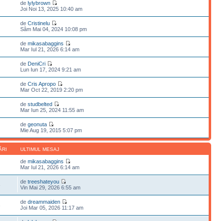
de
lylybrown
Joi Noi 13, 2025 10:40 am
de
Cristinelu
Sâm Mai 04, 2024 10:08 pm
de
mikasabaggins
Mar Iul 21, 2026 6:14 am
de
DeniCri
Lun Iun 17, 2024 9:21 am
de
Cris Apropo
Mar Oct 22, 2019 2:20 pm
de
studbelted
Mar Iun 25, 2024 11:55 am
de
geonuta
Mie Aug 19, 2015 5:07 pm
ĂRI
ULTIMUL MESAJ
de
mikasabaggins
Mar Iul 21, 2026 6:14 am
de
treeshateyou
6
Vin Mai 29, 2026 6:55 am
de
dreammaiden
3
Joi Mar 05, 2026 11:17 am