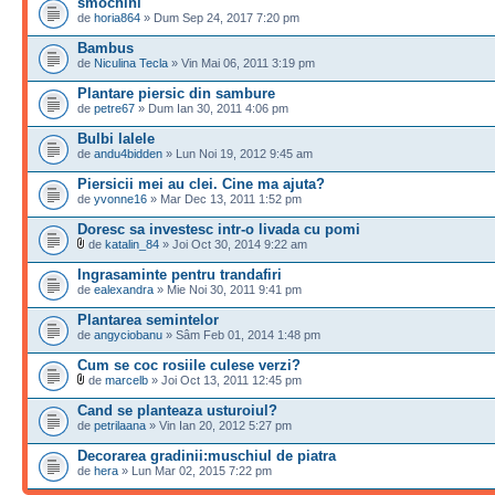
smochini
de
horia864
» Dum Sep 24, 2017 7:20 pm
Bambus
de
Niculina Tecla
» Vin Mai 06, 2011 3:19 pm
Plantare piersic din sambure
de
petre67
» Dum Ian 30, 2011 4:06 pm
Bulbi lalele
de
andu4bidden
» Lun Noi 19, 2012 9:45 am
Piersicii mei au clei. Cine ma ajuta?
de
yvonne16
» Mar Dec 13, 2011 1:52 pm
Doresc sa investesc intr-o livada cu pomi
de
katalin_84
» Joi Oct 30, 2014 9:22 am
Ingrasaminte pentru trandafiri
de
ealexandra
» Mie Noi 30, 2011 9:41 pm
Plantarea semintelor
de
angyciobanu
» Sâm Feb 01, 2014 1:48 pm
Cum se coc rosiile culese verzi?
de
marcelb
» Joi Oct 13, 2011 12:45 pm
Cand se planteaza usturoiul?
de
petrilaana
» Vin Ian 20, 2012 5:27 pm
Decorarea gradinii:muschiul de piatra
de
hera
» Lun Mar 02, 2015 7:22 pm