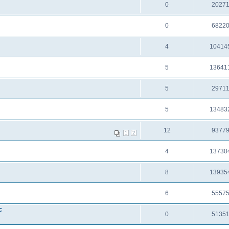
0
2027
0
6822
4
10414
5
13641
5
2971
5
13483
12
9377
1
2
4
13730
8
13935
6
5557
c
0
5135