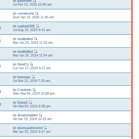
de
lylybrown
1
Joi Noi 13, 2025 10:40 am
de
cornelcons
0
Dum Ian 19, 2025 11:45 am
de
sophia2005
5
Joi Aug 15, 2024 9:41 am
de
studbelted
1
Mar Iun 25, 2024 11:55 am
de
studbelted
1
Mar Iun 25, 2024 11:54 am
de
DeniCri
2
Lun Iun 17, 2024 9:21 am
de
beenaay
9
Joi Mai 23, 2024 7:28 am
de
Cristinelu
4
Sâm Mai 04, 2024 10:08 pm
de
DanaS
4
Vin Mai 03, 2024 8:38 pm
de
dreammaiden
5
Vin Ian 19, 2024 10:23 am
de
dovesauthorized
1
Mie Ian 03, 2024 9:47 am