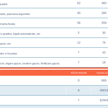
62
483
radinii
40
285
melor, pastrarea legumelor
58
359
propria livada
5
30
u gradina, irigatii automatizate, etc.
12
76
post, etc.
7
43
or si fructelor.
7
18
azon, irigare gazon, tundere gazon, fertilizare gazon,
RĂSPUNSURI
VIZUALIZ
0
660
8
4061
7
6294