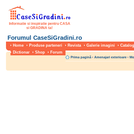
Informatie si inspiratie pentru CASA
si GRADINA ta!
Forumul CaseSiGradini.ro
Home
Produse parteneri
Revista
Galerie imagini
Catalog
Dictionar
Shop
Forum
Prima pagină
‹
Amenajari exterioare
‹
Mo