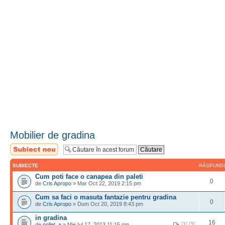
Mobilier de gradina
Scrie un subiect
nou
SUBIECTE
RĂSPUNS
Cum poti face o canapea din paleti
0
de
Cris Apropo
» Mar Oct 22, 2019 2:15 pm
Cum sa faci o masuta fantazie pentru gradina
0
de
Cris Apropo
» Dum Oct 20, 2019 8:43 pm
in gradina
16
de
pollet_a
» Mie Iul 17, 2013 11:15 pm