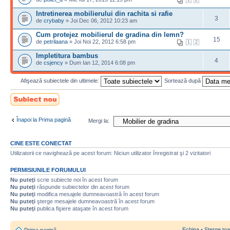
1
2
Intretinerea mobilierului din rachita si rafie
3
de
crybaby
» Joi Dec 06, 2012 10:23 am
Cum protejez mobilierul de gradina din lemn?
15
de
petrilaana
» Joi Noi 22, 2012 6:58 pm
1
2
Impletitura bambus
4
de
csjency
» Dum Ian 12, 2014 6:08 pm
Afişează subiectele din ultimele:
Sortează după
Scrie un subiect
nou
Înapoi la Prima pagină
Mergi la:
CINE ESTE CONECTAT
Utilizatorii ce navighează pe acest forum: Niciun utilizator înregistrat şi 2 vizitatori
PERMISIUNILE FORUMULUI
Nu puteţi
scrie subiecte noi în acest forum
Nu puteţi
răspunde subiectelor din acest forum
Nu puteţi
modifica mesajele dumneavoastră în acest forum
Nu puteţi
şterge mesajele dumneavoastră în acest forum
Nu puteţi
publica fişiere ataşate în acest forum
Echipa
•
Şterge toa
Prima pagină