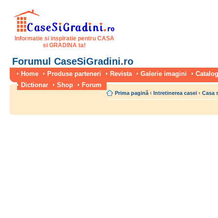
Informatie si inspiratie pentru CASA
si GRADINA ta!
Forumul CaseSiGradini.ro
Home
Produse parteneri
Revista
Galerie imagini
Catalog
Dictionar
Shop
Forum
Prima pagină
‹
Intretinerea casei
‹
Casa 