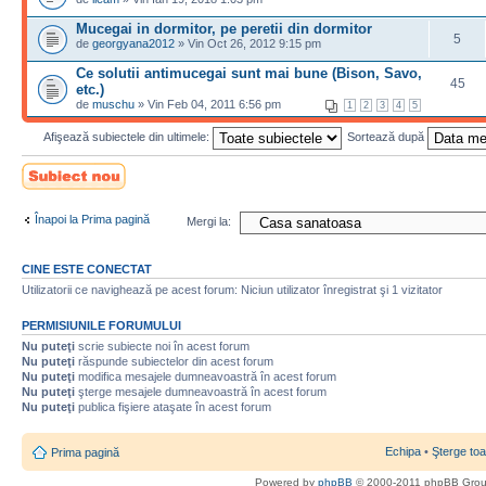
Mucegai in dormitor, pe peretii din dormitor
5
de
georgyana2012
» Vin Oct 26, 2012 9:15 pm
Ce solutii antimucegai sunt mai bune (Bison, Savo,
45
etc.)
de
muschu
» Vin Feb 04, 2011 6:56 pm
1
2
3
4
5
Afişează subiectele din ultimele:
Sortează după
Scrie un subiect
nou
Înapoi la Prima pagină
Mergi la:
CINE ESTE CONECTAT
Utilizatorii ce navighează pe acest forum: Niciun utilizator înregistrat şi 1 vizitator
PERMISIUNILE FORUMULUI
Nu puteţi
scrie subiecte noi în acest forum
Nu puteţi
răspunde subiectelor din acest forum
Nu puteţi
modifica mesajele dumneavoastră în acest forum
Nu puteţi
şterge mesajele dumneavoastră în acest forum
Nu puteţi
publica fişiere ataşate în acest forum
Echipa
•
Şterge toa
Prima pagină
Powered by
phpBB
© 2000-2011 phpBB Gro