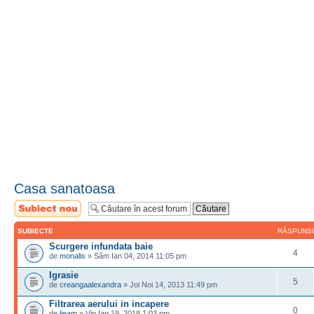
Casa sanatoasa
Scrie un subiect
nou
SUBIECTE
RĂSPUNS
Scurgere infundata baie
4
de
monalis
» Sâm Ian 04, 2014 11:05 pm
Igrasie
5
de
creangaalexandra
» Joi Noi 14, 2013 11:49 pm
Filtrarea aerului in incapere
0
de
lieam
» Vin Ian 19, 2018 1:03 pm