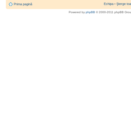
Echipa
•
Şterge toa
Prima pagină
Powered by
phpBB
© 2000-2011 phpBB Gro