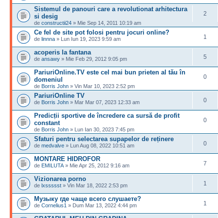
Sistemul de panouri care a revolutionat arhitectura
2
si desig
de
constructii24
» Mie Sep 14, 2011 10:19 am
Ce fel de site pot folosi pentru jocuri online?
1
de
linnna
» Lun Iun 19, 2023 9:59 am
acoperis la fantana
5
de
ansawy
» Mie Feb 29, 2012 9:05 pm
PariuriOnline.TV este cel mai bun prieten al tău în
0
domeniul
de
Borris John
» Vin Mar 10, 2023 2:52 pm
PariuriOnline TV
0
de
Borris John
» Mar Mar 07, 2023 12:33 am
Predicții sportive de încredere ca sursă de profit
0
constant
de
Borris John
» Lun Ian 30, 2023 7:45 pm
Sfaturi pentru selectarea supapelor de reținere
0
de
medvalve
» Lun Aug 08, 2022 10:51 am
MONTARE HIDROFOR
7
de
EMILUTA
» Mie Apr 25, 2012 9:16 am
Vizionarea porno
1
de
lxssssst
» Vin Mar 18, 2022 2:53 pm
Музыку где чаще всего слушаете?
1
de
Cornelius1
» Dum Mar 13, 2022 4:44 pm