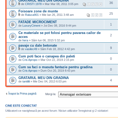
GRATARUL MEU DIN GRADINA
36
de
CRISTI 1978
» Mar Mar 08, 2011 3:05 pm
1
2
3
4
Foisoare zone de munte
25
de
Raluca901
» Mie Ian 26, 2011 3:48 am
1
2
3
FATADE MICROCIMENT
1
de
LuxuryCiment
» Joi Dec 08, 2016 9:44 pm
Ce materiale se pot folosi pentru pavarea cailor de
2
acces
de
hera
» Sâm Iun 06, 2015 5:32 pm
pavaje cu dale betonate
9
de
vasilec49
» Sâm Feb 18, 2012 4:42 pm
Cum poti face o canapea din paleti
0
de
Cris Apropo
» Mar Oct 22, 2019 2:15 pm
Cum sa faci o masuta fantazie pentru gradina
0
de
Cris Apropo
» Dum Oct 20, 2019 8:43 pm
GRATARUL MEU DIN GRADINA
4
de
tantilili
» Mie Dec 04, 2013 6:03 pm
Înapoi la Prima pagină
Mergi la:
CINE ESTE CONECTAT
Utilizatorii ce navighează pe acest forum: Niciun utilizator înregistrat şi 2 vizitatori