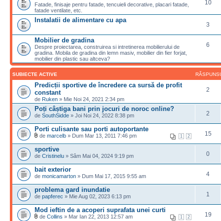
10
Fatade, finisaje pentru fatade, tencuieli decorative, placari fatade,
fatade ventilate, etc.
Instalatii de alimentare cu apa
3
Mobilier de gradina
6
Despre proiectarea, construirea si intretinerea mobilierului de
gradina. Mobila de gradina din lemn masiv, mobilier din fier forjat,
mobilier din plastic sau altceva?
SUBIECTE ACTIVE
RĂSPUNS
Predicții sportive de încredere ca sursă de profit
2
constant
de
Ruken
» Mie Noi 24, 2021 2:34 pm
Poți câștiga bani prin jocuri de noroc online?
2
de
SouthSidde
» Joi Noi 24, 2022 8:38 pm
Porti culisante sau porti autoportante
15
de
marcelb
» Dum Mar 13, 2011 7:46 pm
1
2
sportive
0
de
Cristinelu
» Sâm Mai 04, 2024 9:19 pm
bait exterior
4
de
monicamarton
» Dum Mai 17, 2015 9:55 am
problema gard inundatie
1
de
papferec
» Mie Aug 02, 2023 6:13 pm
Mod ieftin de a acoperi suprafata unei curti
19
de
Collins
» Mar Ian 22, 2013 12:57 am
1
2