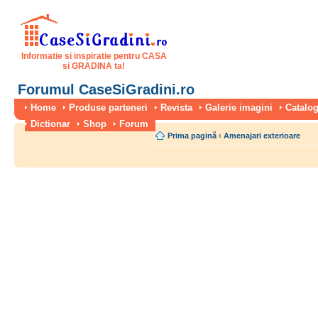
Informatie si inspiratie pentru CASA
si GRADINA ta!
Forumul CaseSiGradini.ro
Home
Produse parteneri
Revista
Galerie imagini
Catalog
Dictionar
Shop
Forum
Prima pagină
‹
Amenajari exterioare