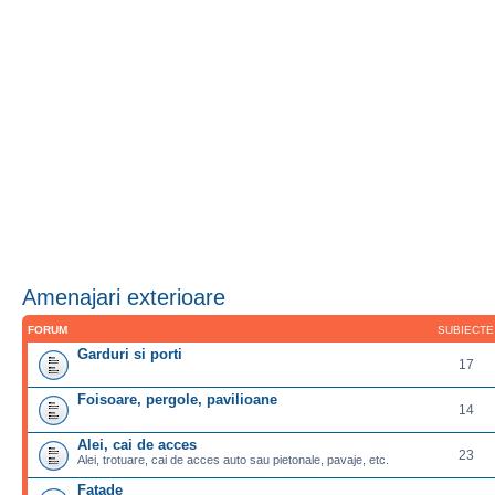
Amenajari exterioare
FORUM
SUBIECTE
Garduri si porti
17
Foisoare, pergole, pavilioane
14
Alei, cai de acces
23
Alei, trotuare, cai de acces auto sau pietonale, pavaje, etc.
Fatade