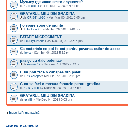
Музыку где чаще всего слушаете?
de
Cornelius1
» Dum Mar 13, 2022 4:44 pm
GRATARUL MEU DIN GRADINA
de
CRISTI 1978
» Mar Mar 08, 2011 3:05 pm
Foisoare zone de munte
de
Raluca901
» Mie Ian 26, 2011 3:48 am
FATADE MICROCIMENT
de
LuxuryCiment
» Joi Dec 08, 2016 9:44 pm
Ce materiale se pot folosi pentru pavarea cailor de acces
de
hera
» Sâm Iun 06, 2015 5:32 pm
pavaje cu dale betonate
de
vasilec49
» Sâm Feb 18, 2012 4:42 pm
Cum poti face o canapea din paleti
de
Cris Apropo
» Mar Oct 22, 2019 2:15 pm
Cum sa faci o masuta fantazie pentru gradina
de
Cris Apropo
» Dum Oct 20, 2019 8:43 pm
GRATARUL MEU DIN GRADINA
de
tantilili
» Mie Dec 04, 2013 6:03 pm
Înapoi la Prima pagină
CINE ESTE CONECTAT