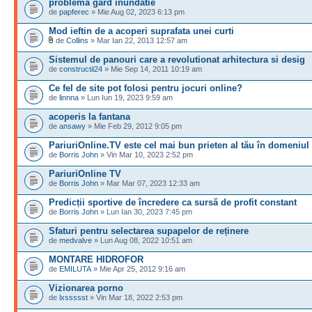
problema gard inundatie
de
papferec
» Mie Aug 02, 2023 6:13 pm
Mod ieftin de a acoperi suprafata unei curti
de
Collins
» Mar Ian 22, 2013 12:57 am
Sistemul de panouri care a revolutionat arhitectura si desig
de
constructii24
» Mie Sep 14, 2011 10:19 am
Ce fel de site pot folosi pentru jocuri online?
de
linnna
» Lun Iun 19, 2023 9:59 am
acoperis la fantana
de
ansawy
» Mie Feb 29, 2012 9:05 pm
PariuriOnline.TV este cel mai bun prieten al tău în domeniul
de
Borris John
» Vin Mar 10, 2023 2:52 pm
PariuriOnline TV
de
Borris John
» Mar Mar 07, 2023 12:33 am
Predicții sportive de încredere ca sursă de profit constant
de
Borris John
» Lun Ian 30, 2023 7:45 pm
Sfaturi pentru selectarea supapelor de reținere
de
medvalve
» Lun Aug 08, 2022 10:51 am
MONTARE HIDROFOR
de
EMILUTA
» Mie Apr 25, 2012 9:16 am
Vizionarea porno
de
lxssssst
» Vin Mar 18, 2022 2:53 pm