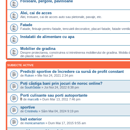
Foisoare, pergole, pavilioane
Alei, cai de acces
Alei, trotuare, cai de acces auto sau pietonale, pavaje, etc.
Fatade
Fatade, finisaje pentru fatade, tencuieli decorative, placari fatade, fatade ventila
Instalatii de alimentare cu apa
Mobilier de gradina
Despre proiectarea, construirea si intretinerea mobilierului de gradina. Mobila de
din plastic sau altceva?
SUBIECTE ACTIVE
Predicții sportive de încredere ca sursă de profit constant
de
Ruken
» Mie Noi 24, 2021 2:34 pm
Poți câștiga bani prin jocuri de noroc online?
de
SouthSidde
» Joi Noi 24, 2022 8:38 pm
Porti culisante sau porti autoportante
de
marcelb
» Dum Mar 13, 2011 7:46 pm
sportive
de
Cristinelu
» Sâm Mai 04, 2024 9:19 pm
bait exterior
de
monicamarton
» Dum Mai 17, 2015 9:55 am