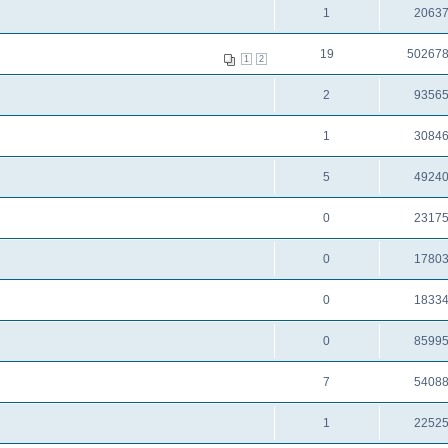
1
2063
19
50267
1
2
2
9356
1
3084
5
4924
0
2317
0
1780
0
1833
0
8599
7
5408
1
2252