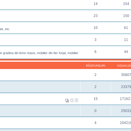
14
154
23
150
10
61
te, etc.
3
11
6
44
 gradina din lemn masiv, mobilier din fier forjat, mobilier
RĂSPUNSURI
VIZUALIZ
2
3580
2
2337
15
17162
1
2
0
2503
4
10421