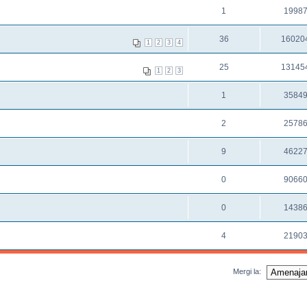
1
1998
36
16020
1
2
3
4
25
13145
1
2
3
1
3584
2
2578
9
4622
0
9066
0
1438
4
2190
Mergi la: