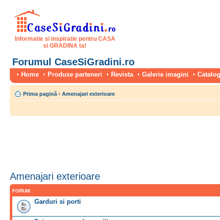
Informatie si inspiratie pentru CASA
si GRADINA ta!
Forumul CaseSiGradini.ro
Home
Produse parteneri
Revista
Galerie imagini
Catalog
Prima pagină
‹
Amenajari exterioare
Amenajari exterioare
FORUM
Garduri si porti