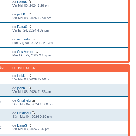
de
DanaS
Vin Mai 03, 2024 7:26 pm
de
jackK1
Vin Mai 08, 2026 12:50 pm
de
DanaS
Vin Ian 26, 2024 4:32 pm
de
medvalve
Lun Aug 08, 2022 10:51 am
de
Cris Apropo
Mar Oct 22, 2019 2:15 pm
ĂRI
ULTIMUL MESAJ
de
jackK1
7
Vin Mai 08, 2026 12:50 pm
de
jackK1
9
Vin Mai 08, 2026 11:56 am
de
Cristinelu
7
Sâm Mai 04, 2024 10:00 pm
de
Cristinelu
1
Sâm Mai 04, 2024 9:19 pm
de
DanaS
6
Vin Mai 03, 2024 7:26 pm