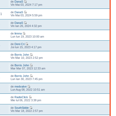
de
DanaS
7
Vin Mai 03, 2024 7:17 pm
de
DanaS
81
Vin Mai 03, 2024 5:59 pm
de
DanaS
5
Vin Ian 26, 2024 4:32 pm
de
linnna
6
Lun Iun 19, 2023 10:00 am
de
Deni Cri
0
Joi Iun 15, 2023 4:17 pm
de
Borris John
5
Vin Mar 10, 2023 2:52 pm
de
Borris John
3
Mar Mar 07, 2023 12:33 am
de
Borris John
4
Lun Ian 30, 2023 7:45 pm
de
medvalve
5
Lun Aug 08, 2022 10:51 am
de
RadioClick
8
Mie Iul 06, 2022 3:38 pm
de
SouthSidde
5
Vin Mar 18, 2022 2:57 pm