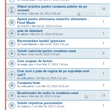
Sfaturi practice pentru curatarea petelor de pe
33
covoare
de
hera
» Sâm Apr 28, 2012 4:06 pm
1
2
3
4
Aparat pentru eliminarea resturilor alimentare -
1
Food Waste
de
Cris75
» Mie Noi 02, 2016 6:24 pm
pete de detartant
1
de
alinna
» Mie Oct 12, 2016 10:52 am
Recomandare lavabil igienizare
1
de
TudorValentin
» Mie Iul 06, 2016 5:41 pm
Solutii naturiste pentru curatenia casei
0
de
hera
» Dum Iul 26, 2015 4:34 pm
Cum scapam de furnici
2
de
eagle_eye
» Dum Mai 17, 2015 7:46 pm
Cum scot o pata de rugina de pe suprafața unei
1
cazi?
de
sofia petra
» Vin Mar 13, 2015 3:11 am
Curatarea hotei
2
de
sofia petra
» Lun Mar 23, 2015 10:25 pm
Bicarbonatul de sodiu in curatenia casei
11
de
hera
» Sâm Apr 28, 2012 4:10 pm
1
2
Solutii impotriva porumbeilor
1
de
csjency
» Lun Mar 09, 2015 2:16 pm