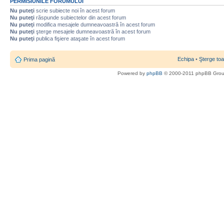
PERMISIUNILE FORUMULUI
Nu puteţi
scrie subiecte noi în acest forum
Nu puteţi
răspunde subiectelor din acest forum
Nu puteţi
modifica mesajele dumneavoastră în acest forum
Nu puteţi
şterge mesajele dumneavoastră în acest forum
Nu puteţi
publica fişiere ataşate în acest forum
Echipa
•
Şterge toa
Prima pagină
Powered by
phpBB
© 2000-2011 phpBB Gro