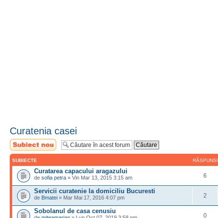
Curatenia casei
Scrie un subiect
nou
SUBIECTE
RĂSPUNS
Curatarea capacului aragazului
6
de
sofia petra
» Vin Mar 13, 2015 3:15 am
Servicii curatenie la domiciliu Bucuresti
2
de
Bmatei
» Mar Mai 17, 2016 4:07 pm
Sobolanul de casa cenusiu
0
de
miteamarian
» Lun Oct 07, 2019 3:58 pm