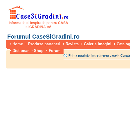
Informatie si inspiratie pentru CASA
si GRADINA ta!
Forumul CaseSiGradini.ro
Home
Produse parteneri
Revista
Galerie imagini
Catalog
Dictionar
Shop
Forum
Prima pagină
‹
Intretinerea casei
‹
Curate