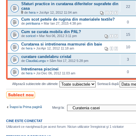
Sfaturi practice in curatarea diferitelor suprafete din
22
casa
de
hera
» Joi Apr 12, 2012 11:04 am
1
2
3
Cum scot petele de rugina din materialele textile?
0
de
petrilaana
» Mar Ian 27, 2015 4:38 pm
Cum se curata mobila din PAL?
15
de
soricel
» Mar Noi 06, 2012 3:11 pm
1
2
Curatarea si intretinerea marmurei din baie
10
de
hera
» Joi Apr 12, 2012 11:18 am
1
2
curatare candelabru cristal
3
de
ClaudiaLungu
» Sâm Noi 17, 2012 5:28 pm
Intretinerea piscinei
0
de
hera
» Joi Dec 06, 2012 11:03 am
Afişează subiectele din ultimele:
Sortează după
Scrie un subiect
nou
Înapoi la Prima pagină
Mergi la:
CINE ESTE CONECTAT
Utilizatorii ce navighează pe acest forum: Niciun utilizator înregistrat şi 1 vizitator