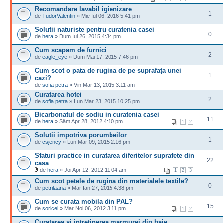
Recomandare lavabil igienizare
1
de
TudorValentin
» Mie Iul 06, 2016 5:41 pm
Solutii naturiste pentru curatenia casei
0
de
hera
» Dum Iul 26, 2015 4:34 pm
Cum scapam de furnici
2
de
eagle_eye
» Dum Mai 17, 2015 7:46 pm
Cum scot o pata de rugina de pe suprafața unei
1
cazi?
de
sofia petra
» Vin Mar 13, 2015 3:11 am
Curatarea hotei
2
de
sofia petra
» Lun Mar 23, 2015 10:25 pm
Bicarbonatul de sodiu in curatenia casei
11
de
hera
» Sâm Apr 28, 2012 4:10 pm
1
2
Solutii impotriva porumbeilor
1
de
csjency
» Lun Mar 09, 2015 2:16 pm
Sfaturi practice in curatarea diferitelor suprafete din
22
casa
de
hera
» Joi Apr 12, 2012 11:04 am
1
2
3
Cum scot petele de rugina din materialele textile?
0
de
petrilaana
» Mar Ian 27, 2015 4:38 pm
Cum se curata mobila din PAL?
15
de
soricel
» Mar Noi 06, 2012 3:11 pm
1
2
Curatarea si intretinerea marmurei din baie