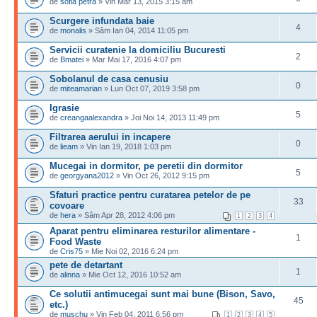
de
sofia petra
» Vin Mar 13, 2015 3:15 am
Scurgere infundata baie
4
de
monalis
» Sâm Ian 04, 2014 11:05 pm
Servicii curatenie la domiciliu Bucuresti
2
de
Bmatei
» Mar Mai 17, 2016 4:07 pm
Sobolanul de casa cenusiu
0
de
miteamarian
» Lun Oct 07, 2019 3:58 pm
Igrasie
5
de
creangaalexandra
» Joi Noi 14, 2013 11:49 pm
Filtrarea aerului in incapere
0
de
lieam
» Vin Ian 19, 2018 1:03 pm
Mucegai in dormitor, pe peretii din dormitor
5
de
georgyana2012
» Vin Oct 26, 2012 9:15 pm
Sfaturi practice pentru curatarea petelor de pe
33
covoare
de
hera
» Sâm Apr 28, 2012 4:06 pm
1
2
3
4
Aparat pentru eliminarea resturilor alimentare -
1
Food Waste
de
Cris75
» Mie Noi 02, 2016 6:24 pm
pete de detartant
1
de
alinna
» Mie Oct 12, 2016 10:52 am
Ce solutii antimucegai sunt mai bune (Bison, Savo,
45
etc.)
de
muschu
» Vin Feb 04, 2011 6:56 pm
1
2
3
4
5