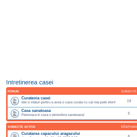
Intretinerea casei
FORUM
SUBIECTE
Curatenia casei
19
Idei si sfaturi pentru a avea o casa curata cu cat mai putin efort!
Casa sanatoasa
5
Pastreaza in casa o atmosfera sanatoasa!
SUBIECTE ACTIVE
RĂSPUNS
Curatarea capacului aragazului
6