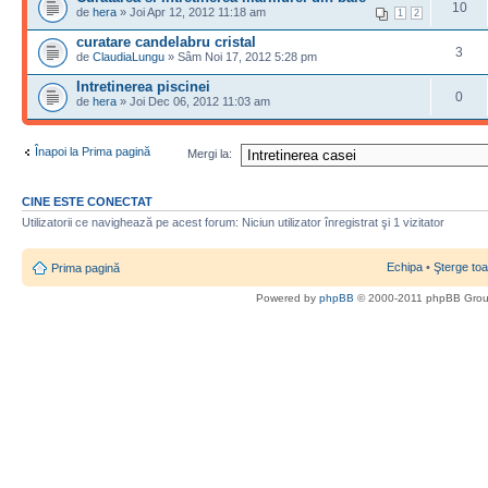
10
de
hera
» Joi Apr 12, 2012 11:18 am
1
2
curatare candelabru cristal
3
de
ClaudiaLungu
» Sâm Noi 17, 2012 5:28 pm
Intretinerea piscinei
0
de
hera
» Joi Dec 06, 2012 11:03 am
Înapoi la Prima pagină
Mergi la:
CINE ESTE CONECTAT
Utilizatorii ce navighează pe acest forum: Niciun utilizator înregistrat şi 1 vizitator
Echipa
•
Şterge toa
Prima pagină
Powered by
phpBB
© 2000-2011 phpBB Gro