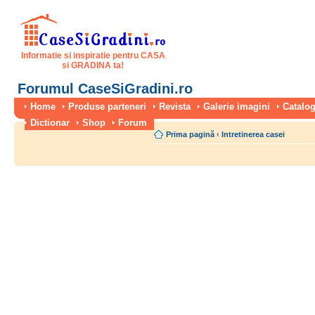
Informatie si inspiratie pentru CASA
si GRADINA ta!
Forumul CaseSiGradini.ro
Home
Produse parteneri
Revista
Galerie imagini
Catalog
Dictionar
Shop
Forum
Prima pagină
‹
Intretinerea casei