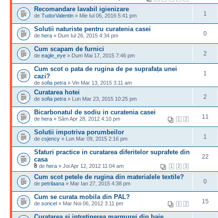
Recomandare lavabil igienizare
1
de
TudorValentin
» Mie Iul 06, 2016 5:41 pm
Solutii naturiste pentru curatenia casei
0
de
hera
» Dum Iul 26, 2015 4:34 pm
Cum scapam de furnici
2
de
eagle_eye
» Dum Mai 17, 2015 7:46 pm
Cum scot o pata de rugina de pe suprafața unei
1
cazi?
de
sofia petra
» Vin Mar 13, 2015 3:11 am
Curatarea hotei
2
de
sofia petra
» Lun Mar 23, 2015 10:25 pm
Bicarbonatul de sodiu in curatenia casei
11
de
hera
» Sâm Apr 28, 2012 4:10 pm
1
2
Solutii impotriva porumbeilor
1
de
csjency
» Lun Mar 09, 2015 2:16 pm
Sfaturi practice in curatarea diferitelor suprafete din
22
casa
de
hera
» Joi Apr 12, 2012 11:04 am
1
2
3
Cum scot petele de rugina din materialele textile?
0
de
petrilaana
» Mar Ian 27, 2015 4:38 pm
Cum se curata mobila din PAL?
15
de
soricel
» Mar Noi 06, 2012 3:11 pm
1
2
Curatarea si intretinerea marmurei din baie