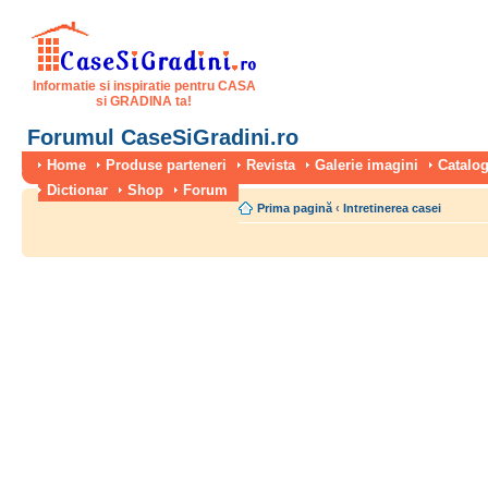
Informatie si inspiratie pentru CASA
si GRADINA ta!
Forumul CaseSiGradini.ro
Home
Produse parteneri
Revista
Galerie imagini
Catalog
Dictionar
Shop
Forum
Prima pagină
‹
Intretinerea casei