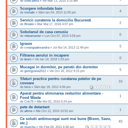
de
sofia petra
» Vin Mar 13, 2015 3:15 am
Scurgere infundata baie
4
de
monalis
» Sâm Ian 04, 2014 11:05 pm
Servicii curatenie la domiciliu Bucuresti
2
de
Bmatei
» Mar Mai 17, 2016 4:07 pm
Sobolanul de casa cenusiu
0
de
miteamarian
» Lun Oct 07, 2019 3:58 pm
Igrasie
5
de
creangaalexandra
» Joi Noi 14, 2013 11:49 pm
Filtrarea aerului in incapere
0
de
lieam
» Vin Ian 19, 2018 1:03 pm
Mucegai in dormitor, pe peretii din dormitor
5
de
georgyana2012
» Vin Oct 26, 2012 9:15 pm
Sfaturi practice pentru curatarea petelor de pe
33
covoare
de
hera
» Sâm Apr 28, 2012 4:06 pm
1
2
3
4
Aparat pentru eliminarea resturilor alimentare -
1
Food Waste
de
Cris75
» Mie Noi 02, 2016 6:24 pm
pete de detartant
1
de
alinna
» Mie Oct 12, 2016 10:52 am
Ce solutii antimucegai sunt mai bune (Bison, Savo,
45
etc.)
de
muschu
» Vin Feb 04, 2011 6:56 pm
1
2
3
4
5