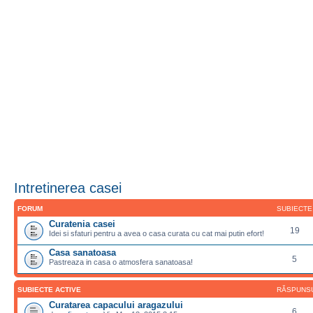
Intretinerea casei
FORUM
SUBIECTE
Curatenia casei
19
Idei si sfaturi pentru a avea o casa curata cu cat mai putin efort!
Casa sanatoasa
5
Pastreaza in casa o atmosfera sanatoasa!
SUBIECTE ACTIVE
RĂSPUNS
Curatarea capacului aragazului
6