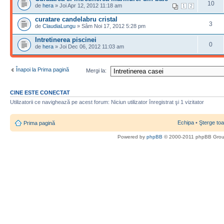
10
de
hera
» Joi Apr 12, 2012 11:18 am
1
2
curatare candelabru cristal
3
de
ClaudiaLungu
» Sâm Noi 17, 2012 5:28 pm
Intretinerea piscinei
0
de
hera
» Joi Dec 06, 2012 11:03 am
Înapoi la Prima pagină
Mergi la:
CINE ESTE CONECTAT
Utilizatorii ce navighează pe acest forum: Niciun utilizator înregistrat şi 1 vizitator
Echipa
•
Şterge toa
Prima pagină
Powered by
phpBB
© 2000-2011 phpBB Gro