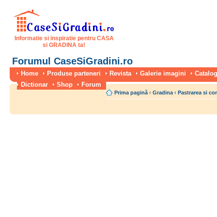
Informatie si inspiratie pentru CASA
si GRADINA ta!
Forumul CaseSiGradini.ro
Home
Produse parteneri
Revista
Galerie imagini
Catalog
Dictionar
Shop
Forum
Prima pagină
‹
Gradina
‹
Pastrarea si co