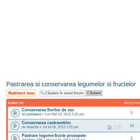
Pastrarea si conservarea legumelor si fructelor
Scrie un subiect
nou
SUBIECTE
RĂSPUNS
Conservarea florilor de soc
5
de
petrilaana
» Lun Mai 14, 2012 5:26 pm
Conservarea castravetilor
16
de
muschu
» Joi Iul 26, 2012 1:25 pm
1
2
Pastrare legume-fructe proaspete
5
de
friday_325
» Mar Iul 16, 2013 11:01 am