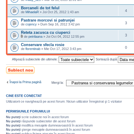
Borcaneli de tot felul
4
de
MihaelaR
» Joi Oct 25, 2012 1:43 am
Pastrare morcovi si patrunjei
3
de
csjency
» Dum Sep 16, 2012 3:42 pm
Reteta zacusca cu ciuperci
3
de
petrilaana
» Joi Oct 04, 2012 12:55 pm
Conservare sfecla rosie
0
de
florentinab
» Mie Oct 17, 2012 3:43 pm
Afişează subiectele din ultimele:
Sortează după
Scrie un subiect
nou
Înapoi la Prima pagină
Mergi la:
CINE ESTE CONECTAT
Utilizatorii ce navighează pe acest forum: Niciun utilizator înregistrat şi 1 vizitator
PERMISIUNILE FORUMULUI
Nu puteţi
scrie subiecte noi în acest forum
Nu puteţi
răspunde subiectelor din acest forum
Nu puteţi
modifica mesajele dumneavoastră în acest forum
Nu puteţi
şterge mesajele dumneavoastră în acest forum
Nu puteţi
publica fişiere ataşate în acest forum