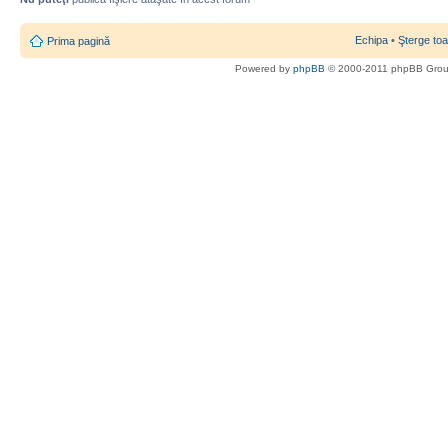
Echipa
•
Şterge toa
Prima pagină
Powered by
phpBB
© 2000-2011 phpBB Gro