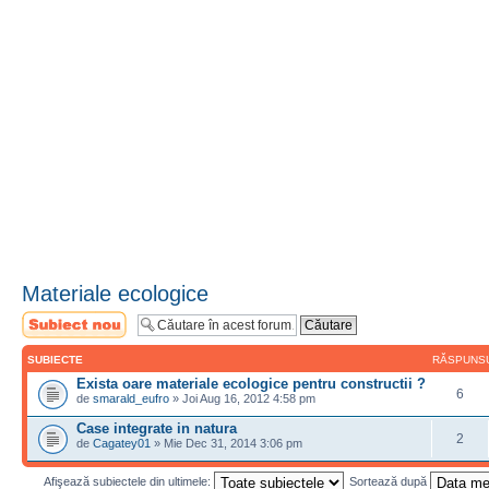
Materiale ecologice
Scrie un subiect
nou
SUBIECTE
RĂSPUNS
Exista oare materiale ecologice pentru constructii ?
6
de
smarald_eufro
» Joi Aug 16, 2012 4:58 pm
Case integrate in natura
2
de
Cagatey01
» Mie Dec 31, 2014 3:06 pm
Afişează subiectele din ultimele:
Sortează după