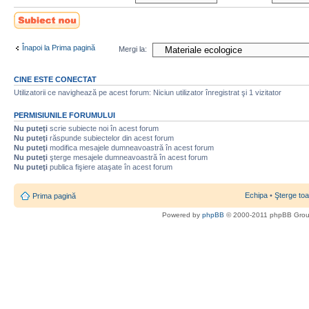
Scrie un subiect
nou
Înapoi la Prima pagină
Mergi la:
CINE ESTE CONECTAT
Utilizatorii ce navighează pe acest forum: Niciun utilizator înregistrat şi 1 vizitator
PERMISIUNILE FORUMULUI
Nu puteţi
scrie subiecte noi în acest forum
Nu puteţi
răspunde subiectelor din acest forum
Nu puteţi
modifica mesajele dumneavoastră în acest forum
Nu puteţi
şterge mesajele dumneavoastră în acest forum
Nu puteţi
publica fişiere ataşate în acest forum
Echipa
•
Şterge toa
Prima pagină
Powered by
phpBB
© 2000-2011 phpBB Gro