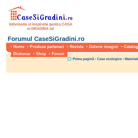
Informatie si inspiratie pentru CASA
si GRADINA ta!
Forumul CaseSiGradini.ro
Home
Produse parteneri
Revista
Galerie imagini
Catalog
Dictionar
Shop
Forum
Prima pagină
‹
Case ecologice
‹
Material