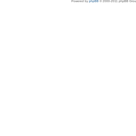
Powered by
phpBB
© 2000-2011 phpBB Gro