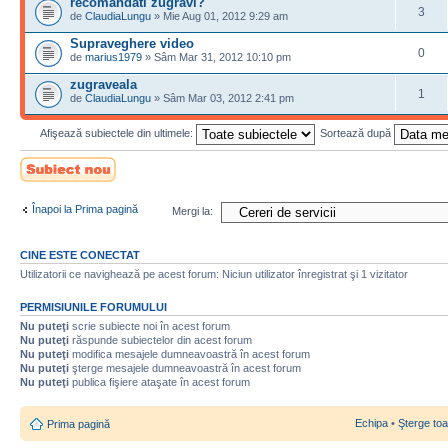
recomandati zugravi?
3
de
ClaudiaLungu
» Mie Aug 01, 2012 9:29 am
Supraveghere video
0
de
marius1979
» Sâm Mar 31, 2012 10:10 pm
zugraveala
1
de
ClaudiaLungu
» Sâm Mar 03, 2012 2:41 pm
Afişează subiectele din ultimele:
Sortează după
Scrie un subiect
nou
Înapoi la Prima pagină
Mergi la:
CINE ESTE CONECTAT
Utilizatorii ce navighează pe acest forum: Niciun utilizator înregistrat şi 1 vizitator
PERMISIUNILE FORUMULUI
Nu puteţi
scrie subiecte noi în acest forum
Nu puteţi
răspunde subiectelor din acest forum
Nu puteţi
modifica mesajele dumneavoastră în acest forum
Nu puteţi
şterge mesajele dumneavoastră în acest forum
Nu puteţi
publica fişiere ataşate în acest forum
Echipa
•
Şterge toa
Prima pagină