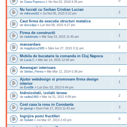
0
de
Oana Popescu
» Vin Noi 02, 2018 9:35 pm
Nu lucrati cu Serban Cristian Lucian
2
de
mikiruse62
» Joi Noi 05, 2015 5:22 pm
Caut firma de executie structuri metalice
1
de
doruclipa
» Lun Noi 09, 2015 4:27 pm
Firma de constructii
1
de
radubradu
» Mie Sep 23, 2015 11:40 am
mansardare
2
de
magdutza1985
» Sâm Iun 27, 2015 3:11 pm
Mobila de bucatarie la comanda in Cluj Napoca
1
de
Lucia C
» Mie Ian 14, 2015 12:40 am
Amenajari interioare
2
de
Stefan_Florea
» Mie Mar 12, 2014 5:38 pm
Ajutor webdesign si promovare firma design
1
interior
de
EveBlk
» Lun Dec 02, 2013 6:44 pm
hidroizolatii, izolatii terase
2
de
radita1960
» Mar Iul 31, 2012 4:09 pm
Cost casa la rosu in Constanta
3
de
georgi
» Dum Feb 17, 2013 11:43 am
Ingrijire pomi fructiferi
0
de
Solulet
» Joi Mar 07, 2013 2:43 pm