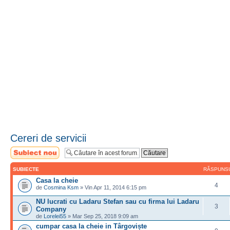
Cereri de servicii
Scrie un subiect
nou
SUBIECTE
RĂSPUNS
Casa la cheie
4
de
Cosmina Ksm
» Vin Apr 11, 2014 6:15 pm
NU lucrati cu Ladaru Stefan sau cu firma lui Ladaru
3
Company
de
Lorelei55
» Mar Sep 25, 2018 9:09 am
cumpar casa la cheie in Târgoviște