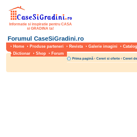
Informatie si inspiratie pentru CASA
si GRADINA ta!
Forumul CaseSiGradini.ro
Home
Produse parteneri
Revista
Galerie imagini
Catalog
Dictionar
Shop
Forum
Prima pagină
‹
Cereri si oferte
‹
Cereri de