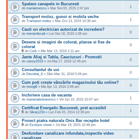
Spalare canapele in Bucuresti
1
de
mariaionescu
» Mar Noi 03, 2015 2:47 pm
Transport moloz, gunoi si mobila veche
1
de
Transport moloz
» Mar Oct 13, 2015 10:36 am
Cauti un electrician autorizat de incredere?
0
de
mesterilocali
» Lun Noi 18, 2019 1:08 am
Desene si imagini de colorat, planse si fise de
0
colorat
de
Cork
» Mie Mar 13, 2019 2:11 am
Jante Aliaj si Tabla, Cauciucuri - Promotii
0
de
vassy2019
» Joi Mai 17, 2018 12:45 pm
Consultantul de usi
0
de
Decebal_S
» Sâm Mar 31, 2018 5:09 pm
Cum poți crește vânzările magazinului tău online?
0
de
mongift
» Mie Apr 13, 2016 2:08 am
Inchiriere casa de vacanta
1
de
marianabotnarenco
» Vin Iun 19, 2015 10:07 am
Certificat Energetic Bucuresti, pret accesibil
1
de
Silvia1234
» Lun Feb 03, 2014 12:38 pm
Proiect piatra naturala Onix Bar receptie hotel
0
de
Exclusiv-stone
» Joi Mar 19, 2015 10:48 pm
Desfundare canalizare infundata,inspectie video
0
canalizare