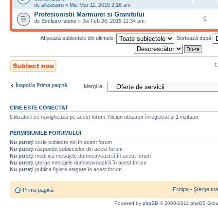
de
allexisoro
» Mie Mar 11, 2015 2:18 am
Profesionistii Marmurei si Granitului
0
de
Exclusiv-stone
» Joi Feb 26, 2015 11:34 am
Afişează subiectele din ultimele:
Sortează după
Scrie un subiect
1
nou
Înapoi la Prima pagină
Mergi la:
CINE ESTE CONECTAT
Utilizatorii ce navighează pe acest forum: Niciun utilizator înregistrat şi 1 vizitator
PERMISIUNILE FORUMULUI
Nu puteţi
scrie subiecte noi în acest forum
Nu puteţi
răspunde subiectelor din acest forum
Nu puteţi
modifica mesajele dumneavoastră în acest forum
Nu puteţi
şterge mesajele dumneavoastră în acest forum
Nu puteţi
publica fişiere ataşate în acest forum
Echipa
•
Şterge toa
Prima pagină
Powered by
phpBB
© 2000-2011 phpBB Gro