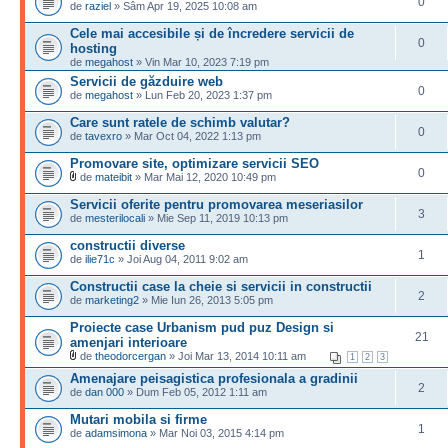
0
de
raziel
» Sâm Apr 19, 2025 10:08 am
Cele mai accesibile și de încredere servicii de
0
hosting
de
megahost
» Vin Mar 10, 2023 7:19 pm
Servicii de găzduire web
0
de
megahost
» Lun Feb 20, 2023 1:37 pm
Care sunt ratele de schimb valutar?
0
de
tavexro
» Mar Oct 04, 2022 1:13 pm
Promovare site, optimizare servicii SEO
0
de
mateibit
» Mar Mai 12, 2020 10:49 pm
Servicii oferite pentru promovarea meseriasilor
3
de
mesterilocali
» Mie Sep 11, 2019 10:13 pm
constructii diverse
1
de
ilie71c
» Joi Aug 04, 2011 9:02 am
Constructii case la cheie si servicii in constructii
2
de
marketing2
» Mie Iun 26, 2013 5:05 pm
Proiecte case Urbanism pud puz Design si
21
amenjari interioare
de
theodorcergan
» Joi Mar 13, 2014 10:11 am
1
2
3
Amenajare peisagistica profesionala a gradinii
2
de
dan 000
» Dum Feb 05, 2012 1:11 am
Mutari mobila si firme
1
de
adamsimona
» Mar Noi 03, 2015 4:14 pm