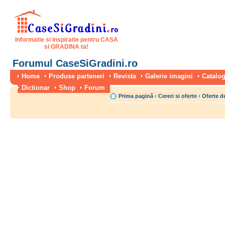
Informatie si inspiratie pentru CASA
si GRADINA ta!
Forumul CaseSiGradini.ro
Home
Produse parteneri
Revista
Galerie imagini
Catalog
Dictionar
Shop
Forum
Prima pagină
‹
Cereri si oferte
‹
Oferte de