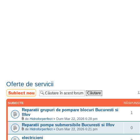
Oferte de servicii
Scrie un subiect
1
nou
SUBIECTE
RĂSPUNS
Reparatii grupuri de pompare blocuri Bucuresti si
1
Ilfov
de
Hidroforperfect
» Dum Mar 22, 2026 6:28 pm
Reparatii pompe submersibile Bucuresti si Ilfov
0
de
Hidroforperfect
» Dum Mar 22, 2026 6:21 pm
electricieni