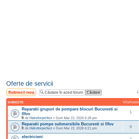
Oferte de servicii
Scrie un subiect
1
nou
SUBIECTE
RĂSPUNS
Reparatii grupuri de pompare blocuri Bucuresti si
1
Ilfov
de
Hidroforperfect
» Dum Mar 22, 2026 6:28 pm
Reparatii pompe submersibile Bucuresti si Ilfov
0
de
Hidroforperfect
» Dum Mar 22, 2026 6:21 pm
electricieni