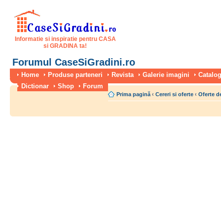
Informatie si inspiratie pentru CASA
si GRADINA ta!
Forumul CaseSiGradini.ro
Home
Produse parteneri
Revista
Galerie imagini
Catalog
Dictionar
Shop
Forum
Prima pagină
‹
Cereri si oferte
‹
Oferte de