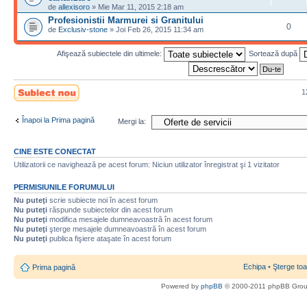
de
allexisoro
» Mie Mar 11, 2015 2:18 am
Profesionistii Marmurei si Granitului
0
de
Exclusiv-stone
» Joi Feb 26, 2015 11:34 am
Afişează subiectele din ultimele:
Sortează după
Scrie un subiect
1
nou
Înapoi la Prima pagină
Mergi la:
CINE ESTE CONECTAT
Utilizatorii ce navighează pe acest forum: Niciun utilizator înregistrat şi 1 vizitator
PERMISIUNILE FORUMULUI
Nu puteţi
scrie subiecte noi în acest forum
Nu puteţi
răspunde subiectelor din acest forum
Nu puteţi
modifica mesajele dumneavoastră în acest forum
Nu puteţi
şterge mesajele dumneavoastră în acest forum
Nu puteţi
publica fişiere ataşate în acest forum
Echipa
•
Şterge toa
Prima pagină
Powered by
phpBB
© 2000-2011 phpBB Gro