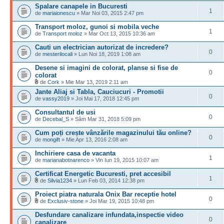
Spalare canapele in Bucuresti
1
de
mariaionescu
» Mar Noi 03, 2015 2:47 pm
Transport moloz, gunoi si mobila veche
1
de
Transport moloz
» Mar Oct 13, 2015 10:36 am
Cauti un electrician autorizat de incredere?
0
de
mesterilocali
» Lun Noi 18, 2019 1:08 am
Desene si imagini de colorat, planse si fise de
0
colorat
de
Cork
» Mie Mar 13, 2019 2:11 am
Jante Aliaj si Tabla, Cauciucuri - Promotii
0
de
vassy2019
» Joi Mai 17, 2018 12:45 pm
Consultantul de usi
0
de
Decebal_S
» Sâm Mar 31, 2018 5:09 pm
Cum poți crește vânzările magazinului tău online?
0
de
mongift
» Mie Apr 13, 2016 2:08 am
Inchiriere casa de vacanta
1
de
marianabotnarenco
» Vin Iun 19, 2015 10:07 am
Certificat Energetic Bucuresti, pret accesibil
1
de
Silvia1234
» Lun Feb 03, 2014 12:38 pm
Proiect piatra naturala Onix Bar receptie hotel
0
de
Exclusiv-stone
» Joi Mar 19, 2015 10:48 pm
Desfundare canalizare infundata,inspectie video
0
canalizare