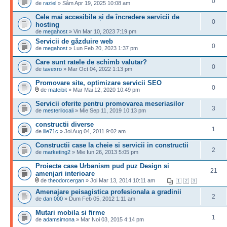
0
de
raziel
» Sâm Apr 19, 2025 10:08 am
Cele mai accesibile și de încredere servicii de
0
hosting
de
megahost
» Vin Mar 10, 2023 7:19 pm
Servicii de găzduire web
0
de
megahost
» Lun Feb 20, 2023 1:37 pm
Care sunt ratele de schimb valutar?
0
de
tavexro
» Mar Oct 04, 2022 1:13 pm
Promovare site, optimizare servicii SEO
0
de
mateibit
» Mar Mai 12, 2020 10:49 pm
Servicii oferite pentru promovarea meseriasilor
3
de
mesterilocali
» Mie Sep 11, 2019 10:13 pm
constructii diverse
1
de
ilie71c
» Joi Aug 04, 2011 9:02 am
Constructii case la cheie si servicii in constructii
2
de
marketing2
» Mie Iun 26, 2013 5:05 pm
Proiecte case Urbanism pud puz Design si
21
amenjari interioare
de
theodorcergan
» Joi Mar 13, 2014 10:11 am
1
2
3
Amenajare peisagistica profesionala a gradinii
2
de
dan 000
» Dum Feb 05, 2012 1:11 am
Mutari mobila si firme
1
de
adamsimona
» Mar Noi 03, 2015 4:14 pm