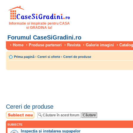
Informatie si inspiratie pentru CASA
si GRADINA ta!
Forumul CaseSiGradini.ro
Home
Produse parteneri
Revista
Galerie imagini
Catalog
Prima pagină
‹
Cereri si oferte
‹
Cereri de produse
Cereri de produse
Scrie un subiect
nou
SUBIECTE
Inspecția și instalarea supapelor