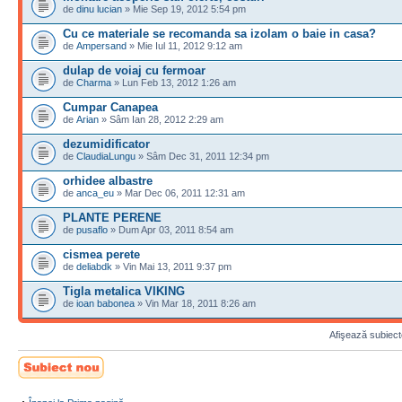
de
dinu lucian
» Mie Sep 19, 2012 5:54 pm
Cu ce materiale se recomanda sa izolam o baie in casa?
de
Ampersand
» Mie Iul 11, 2012 9:12 am
dulap de voiaj cu fermoar
de
Charma
» Lun Feb 13, 2012 1:26 am
Cumpar Canapea
de
Arian
» Sâm Ian 28, 2012 2:29 am
dezumidificator
de
ClaudiaLungu
» Sâm Dec 31, 2011 12:34 pm
orhidee albastre
de
anca_eu
» Mar Dec 06, 2011 12:31 am
PLANTE PERENE
de
pusaflo
» Dum Apr 03, 2011 8:54 am
cismea perete
de
deliabdk
» Vin Mai 13, 2011 9:37 pm
Tigla metalica VIKING
de
ioan babonea
» Vin Mar 18, 2011 8:26 am
Afişează subiecte
Scrie un subiect
nou