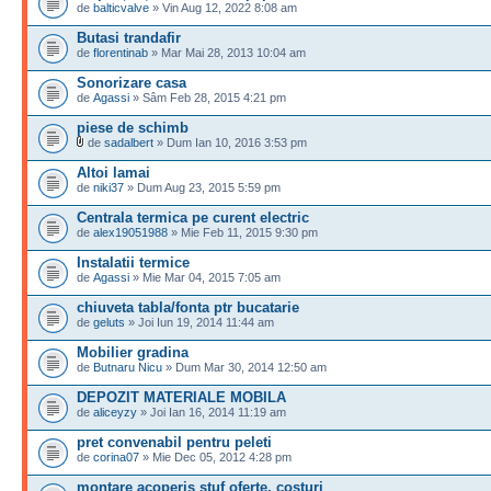
de
balticvalve
» Vin Aug 12, 2022 8:08 am
Butasi trandafir
de
florentinab
» Mar Mai 28, 2013 10:04 am
Sonorizare casa
de
Agassi
» Sâm Feb 28, 2015 4:21 pm
piese de schimb
de
sadalbert
» Dum Ian 10, 2016 3:53 pm
Altoi lamai
de
niki37
» Dum Aug 23, 2015 5:59 pm
Centrala termica pe curent electric
de
alex19051988
» Mie Feb 11, 2015 9:30 pm
Instalatii termice
de
Agassi
» Mie Mar 04, 2015 7:05 am
chiuveta tabla/fonta ptr bucatarie
de
geluts
» Joi Iun 19, 2014 11:44 am
Mobilier gradina
de
Butnaru Nicu
» Dum Mar 30, 2014 12:50 am
DEPOZIT MATERIALE MOBILA
de
aliceyzy
» Joi Ian 16, 2014 11:19 am
pret convenabil pentru peleti
de
corina07
» Mie Dec 05, 2012 4:28 pm
montare acoperis stuf oferte, costuri