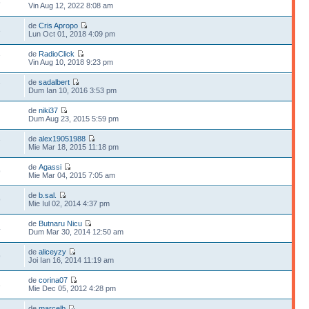
6
Vin Aug 12, 2022 8:08 am
de
Cris Apropo
3
Lun Oct 01, 2018 4:09 pm
de
RadioClick
7
Vin Aug 10, 2018 9:23 pm
de
sadalbert
7
Dum Ian 10, 2016 3:53 pm
de
niki37
Dum Aug 23, 2015 5:59 pm
de
alex19051988
7
Mie Mar 18, 2015 11:18 pm
de
Agassi
9
Mie Mar 04, 2015 7:05 am
de
b.sal.
9
Mie Iul 02, 2014 4:37 pm
de
Butnaru Nicu
4
Dum Mar 30, 2014 12:50 am
de
aliceyzy
9
Joi Ian 16, 2014 11:19 am
de
corina07
3
Mie Dec 05, 2012 4:28 pm
de
marcelb