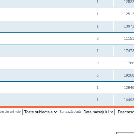
1
1252
1
1251
1
1397
0
1115
1
1747
0
1176
6
1926
1
1294
1
1449
le din ultimele:
Sortează după