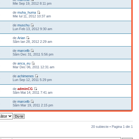
2
Mie Sep 19, 2012 8:11 pm
de
muha_huma
3
Mie Iul 11, 2012 10:37 am
de
muschu
1
Lun Feb 13, 2012 9:30 am
de
Arian
1
Sâm Ian 28, 2012 2:29 am
de
marcelb
3
Sâm Dec 31, 2011 5:56 pm
de
anca_eu
8
Mar Dec 06, 2011 12:31 am
de
achimenes
8
Lun Sep 12, 2011 5:29 pm
de
adminCG
6
Sâm Mai 14, 2011 7:41 am
de
marcelb
3
Sâm Mar 19, 2011 2:15 pm
20 subiecte • Pagina
1
din
1