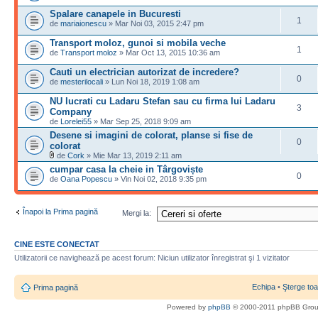
Spalare canapele in Bucuresti
1
de
mariaionescu
» Mar Noi 03, 2015 2:47 pm
Transport moloz, gunoi si mobila veche
1
de
Transport moloz
» Mar Oct 13, 2015 10:36 am
Cauti un electrician autorizat de incredere?
0
de
mesterilocali
» Lun Noi 18, 2019 1:08 am
NU lucrati cu Ladaru Stefan sau cu firma lui Ladaru
3
Company
de
Lorelei55
» Mar Sep 25, 2018 9:09 am
Desene si imagini de colorat, planse si fise de
0
colorat
de
Cork
» Mie Mar 13, 2019 2:11 am
cumpar casa la cheie in Târgoviște
0
de
Oana Popescu
» Vin Noi 02, 2018 9:35 pm
Înapoi la Prima pagină
Mergi la:
CINE ESTE CONECTAT
Utilizatorii ce navighează pe acest forum: Niciun utilizator înregistrat şi 1 vizitator
Echipa
•
Şterge toa
Prima pagină
Powered by
phpBB
© 2000-2011 phpBB Gro