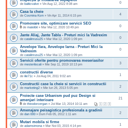
0
de
balticvalve
» Vin Aug 12, 2022 8:08 am
Casa la cheie
4
de
Cosmina Ksm
» Vin Apr 11, 2014 6:15 pm
Promovare site, optimizare servicii SEO
0
de
mateibit
» Mar Mai 12, 2020 10:49 pm
Jante Aliaj, Jante Tabla - Preturi mici la Vadrexim
0
de
catalinrusu25
» Mar Mai 12, 2020 1:09 pm
Anvelope Vara, Anvelope Iarna - Preturi Mici la
0
Vadrexim
de
catalinrusu25
» Mar Mai 12, 2020 1:09 pm
Servicii oferite pentru promovarea meseriasilor
3
de
mesterilocali
» Mie Sep 11, 2019 10:13 pm
constructii diverse
1
de
ilie71c
» Joi Aug 04, 2011 9:02 am
Constructii case la cheie si servicii in constructii
2
de
marketing2
» Mie Iun 26, 2013 5:05 pm
Proiecte case Urbanism pud puz Design si
21
amenjari interioare
de
theodorcergan
» Joi Mar 13, 2014 10:11 am
1
2
3
Amenajare peisagistica profesionala a gradinii
2
de
dan 000
» Dum Feb 05, 2012 1:11 am
Mutari mobila si firme
1
de
adamsimona
» Mar Noi 03, 2015 4:14 pm