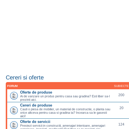
Cereri si oferte
FORUM
SUBIECTE
Oferte de produse
200
Ai de vanzare un produs pentru casa sau gradina? Esti liber sa-l
prezinti aici.
Cereri de produse
20
Cauti o piesa de mobilier, un material de constructie, o planta sau
orice altceva pentru casa si gradina ta? Incearca sa le gasesti
aici!
Oferte de servicii
124
Prestezi servicii in constructii, amenajari interioare, amenajari