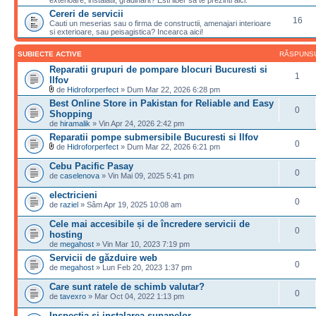
exterioare, instalatii, gradinarit? Esti liber sa te prezinti aici.
Cereri de servicii
16
Cauti un meserias sau o firma de constructii, amenajari interioare
si exterioare, sau peisagistica? Incearca aici!
SUBIECTE ACTIVE
RĂSPUNS
Reparatii grupuri de pompare blocuri Bucuresti si
1
Ilfov
de
Hidroforperfect
» Dum Mar 22, 2026 6:28 pm
Best Online Store in Pakistan for Reliable and Easy
0
Shopping
de
hiramalik
» Vin Apr 24, 2026 2:42 pm
Reparatii pompe submersibile Bucuresti si Ilfov
0
de
Hidroforperfect
» Dum Mar 22, 2026 6:21 pm
Cebu Pacific Pasay
0
de
caselenova
» Vin Mai 09, 2025 5:41 pm
electricieni
0
de
raziel
» Sâm Apr 19, 2025 10:08 am
Cele mai accesibile și de încredere servicii de
0
hosting
de
megahost
» Vin Mar 10, 2023 7:19 pm
Servicii de găzduire web
0
de
megahost
» Lun Feb 20, 2023 1:37 pm
Care sunt ratele de schimb valutar?
0
de
tavexro
» Mar Oct 04, 2022 1:13 pm
Inspecția și instalarea supapelor