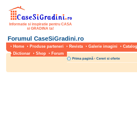
Informatie si inspiratie pentru CASA
si GRADINA ta!
Forumul CaseSiGradini.ro
Home
Produse parteneri
Revista
Galerie imagini
Catalog
Dictionar
Shop
Forum
Prima pagină
‹
Cereri si oferte