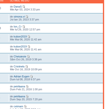
ĂRI
ULTIMUL MESAJ
de
DanaS
0
Mie Apr 03, 2024 3:33 pm
de
simona.vi
9
Joi Ian 19, 2023 3:37 pm
de
Ion_Cr
8
Mie Iul 29, 2020 12:57 pm
de
kubon2019
0
Mie Mai 06, 2020 11:42 am
de
kubon2019
5
Mie Mai 06, 2020 11:41 am
de
Chetuieste
6
Sâm Oct 26, 2019 3:38 pm
de
Cristinelu
6
Mie Oct 16, 2019 10:09 pm
de
Adrian Eugen
6
Dum Iul 08, 2018 9:37 pm
de
petrilaana
5
Dum Feb 21, 2016 1:00 pm
de
petrilaana
0
Dum Sep 20, 2015 7:20 pm
de
cetmam
9