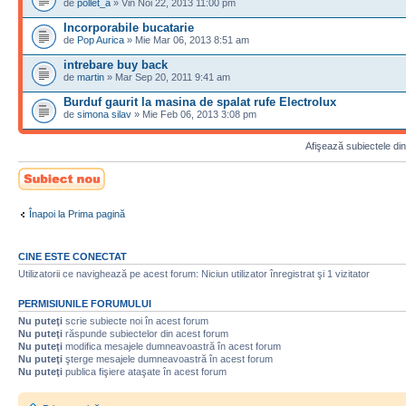
de
pollet_a
» Vin Noi 22, 2013 11:00 pm
Incorporabile bucatarie
de
Pop Aurica
» Mie Mar 06, 2013 8:51 am
intrebare buy back
de
martin
» Mar Sep 20, 2011 9:41 am
Burduf gaurit la masina de spalat rufe Electrolux
de
simona silav
» Mie Feb 06, 2013 3:08 pm
Afişează subiectele din
Scrie un subiect
nou
Înapoi la Prima pagină
CINE ESTE CONECTAT
Utilizatorii ce navighează pe acest forum: Niciun utilizator înregistrat şi 1 vizitator
PERMISIUNILE FORUMULUI
Nu puteţi
scrie subiecte noi în acest forum
Nu puteţi
răspunde subiectelor din acest forum
Nu puteţi
modifica mesajele dumneavoastră în acest forum
Nu puteţi
şterge mesajele dumneavoastră în acest forum
Nu puteţi
publica fişiere ataşate în acest forum