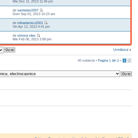
Mie Dec 11, 2013 11:46 pm
de
oantadan2007
9
Dum Sep 01, 2013 10:23 am
de
mihaelamicu2001
4
Vin Apr 12, 2013 4:41 pm
de
simona silav
Mie Feb 06, 2013 3:08 pm
Următorul
40 subiecte •
Pagina
1
din
2
•
1
2