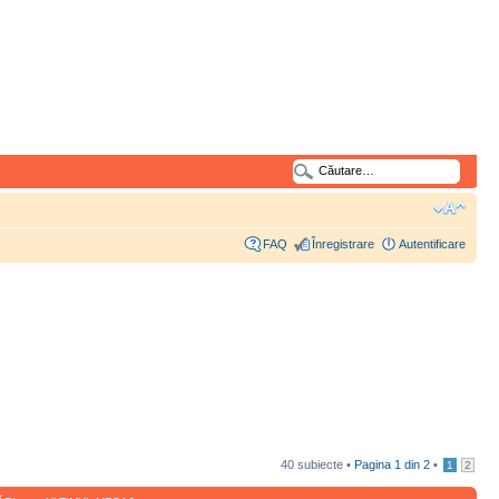
FAQ
Înregistrare
Autentificare
40 subiecte •
Pagina
1
din
2
•
1
2