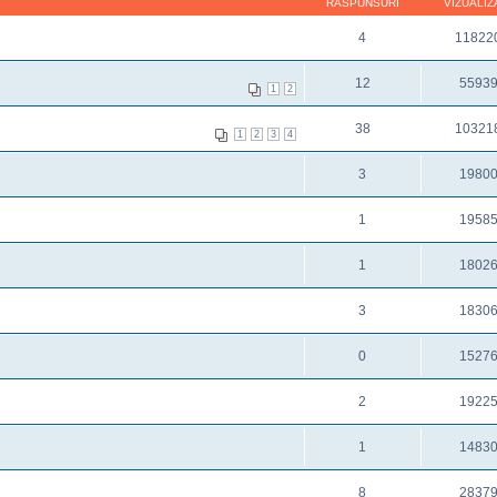
RĂSPUNSURI
VIZUALIZ
4
11822
12
5593
1
2
38
10321
1
2
3
4
3
1980
1
1958
1
1802
3
1830
0
1527
2
1922
1
1483
8
2837