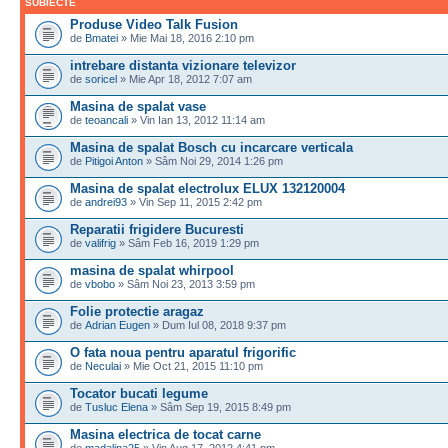
SUBIECTE
Produse Video Talk Fusion
de
Bmatei
» Mie Mai 18, 2016 2:10 pm
intrebare distanta vizionare televizor
de
soricel
» Mie Apr 18, 2012 7:07 am
Masina de spalat vase
de
teoancali
» Vin Ian 13, 2012 11:14 am
Masina de spalat Bosch cu incarcare verticala
de
Pitigoi Anton
» Sâm Noi 29, 2014 1:26 pm
Masina de spalat electrolux ELUX 132120004
de
andrei93
» Vin Sep 11, 2015 2:42 pm
Reparatii frigidere Bucuresti
de
valifrig
» Sâm Feb 16, 2019 1:29 pm
masina de spalat whirpool
de
vbobo
» Sâm Noi 23, 2013 3:59 pm
Folie protectie aragaz
de
Adrian Eugen
» Dum Iul 08, 2018 9:37 pm
O fata noua pentru aparatul frigorific
de
Neculai
» Mie Oct 21, 2015 11:10 pm
Tocator bucati legume
de
Tusluc Elena
» Sâm Sep 19, 2015 8:49 pm
Masina electrica de tocat carne
de
madalina25
» Vin Aug 17, 2012 4:41 pm