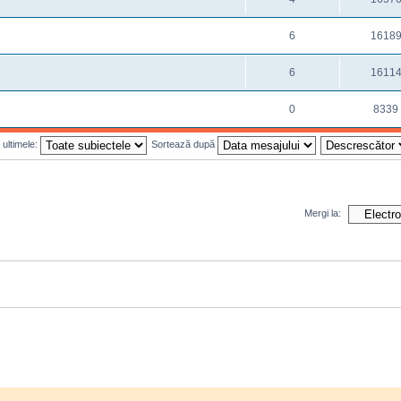
6
1618
6
1611
0
8339
 ultimele:
Sortează după
Mergi la: