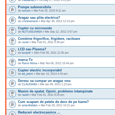
Pompe submersibile
de
serono
» Mie Feb 25, 2015 8:11 am
Aragaz sau plita electrica?
de
cristinamaria
» Mar Apr 30, 2013 12:14 pm
Cuptor cu microunde
de
NUTUSILVIANA
» Mie Sep 12, 2012 3:57 pm
Combine frigorifice, frigidere, racitoare
de
raziel
» Mar Feb 01, 2011 9:36 pm
LCD sau Plasma?
de
lucianfr
» Sâm Feb 05, 2011 11:35 am
marca Tv
de
Ramo Mona
» Mar Noi 06, 2012 10:44 pm
Cuptor electric incorporabil
de
ad_petre
» Mie Apr 16, 2014 4:44 pm
Doresc sa cumpar un aragaz nou
de
CLAUDIA60
» Mie Ian 09, 2013 1:23 pm
Masini de spalat. Opinii, probleme intampinate
de
raziel
» Mar Feb 01, 2011 9:29 pm
Cum scapam de petele de dero de pe haine?
de
andu4bidden
» Mie Feb 29, 2012 10:21 pm
Reduceri electrocasnice ...