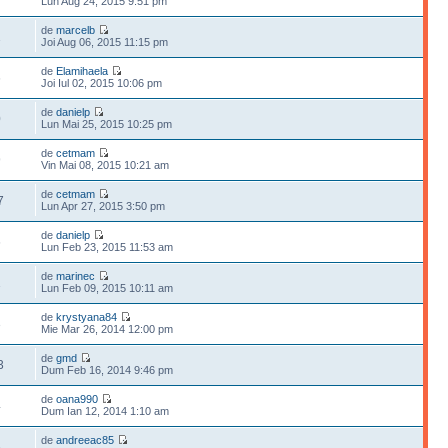
Lun Aug 24, 2015 9:51 pm
de
marcelb
1
Joi Aug 06, 2015 11:15 pm
de
Elamihaela
6
Joi Iul 02, 2015 10:06 pm
de
danielp
0
Lun Mai 25, 2015 10:25 pm
de
cetmam
9
Vin Mai 08, 2015 10:21 am
de
cetmam
7
Lun Apr 27, 2015 3:50 pm
de
danielp
6
Lun Feb 23, 2015 11:53 am
de
marinec
1
Lun Feb 09, 2015 10:11 am
de
krystyana84
3
Mie Mar 26, 2014 12:00 pm
de
gmd
3
Dum Feb 16, 2014 9:46 pm
de
oana990
4
Dum Ian 12, 2014 1:10 am
de
andreeac85
6