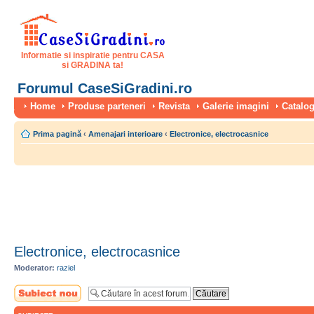
Informatie si inspiratie pentru CASA
si GRADINA ta!
Forumul CaseSiGradini.ro
Home
Produse parteneri
Revista
Galerie imagini
Catalog
Prima pagină
‹
Amenajari interioare
‹
Electronice, electrocasnice
Electronice, electrocasnice
Moderator:
raziel
Scrie un subiect
nou