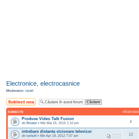
Electronice, electrocasnice
Moderator:
raziel
Scrie un subiect
nou
SUBIECTE
RĂSPUNS
Produse Video Talk Fusion
4
de
Bmatei
» Mie Mai 18, 2016 2:10 pm
intrebare distanta vizionare televizor
12
de
soricel
» Mie Apr 18, 2012 7:07 am
1
2