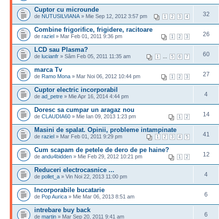
Cuptor cu microunde
32
de
NUTUSILVIANA
» Mie Sep 12, 2012 3:57 pm
1
2
3
4
Combine frigorifice, frigidere, racitoare
26
de
raziel
» Mar Feb 01, 2011 9:36 pm
1
2
3
LCD sau Plasma?
60
de
lucianfr
» Sâm Feb 05, 2011 11:35 am
...
1
5
6
7
marca Tv
27
de
Ramo Mona
» Mar Noi 06, 2012 10:44 pm
1
2
3
Cuptor electric incorporabil
4
de
ad_petre
» Mie Apr 16, 2014 4:44 pm
Doresc sa cumpar un aragaz nou
14
de
CLAUDIA60
» Mie Ian 09, 2013 1:23 pm
1
2
Masini de spalat. Opinii, probleme intampinate
41
de
raziel
» Mar Feb 01, 2011 9:29 pm
1
2
3
4
5
Cum scapam de petele de dero de pe haine?
12
de
andu4bidden
» Mie Feb 29, 2012 10:21 pm
1
2
Reduceri electrocasnice ...
4
de
pollet_a
» Vin Noi 22, 2013 11:00 pm
Incorporabile bucatarie
6
de
Pop Aurica
» Mie Mar 06, 2013 8:51 am
intrebare buy back
6
de
martin
» Mar Sep 20, 2011 9:41 am