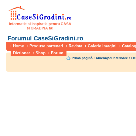
Informatie si inspiratie pentru CASA
si GRADINA ta!
Forumul CaseSiGradini.ro
Home
Produse parteneri
Revista
Galerie imagini
Catalog
Dictionar
Shop
Forum
Prima pagină
‹
Amenajari interioare
‹
Ele