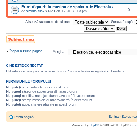
Burduf gaurit la masina de spalat rufe Electrolux
0
de
simona silav
» Mie Feb 06, 2013 3:08 pm
Afişează subiectele din ultimele:
Sortează după
Scrie un subiect
nou
Înapoi la Prima pagină
Mergi la:
CINE ESTE CONECTAT
Utilizatorii ce navighează pe acest forum: Niciun utilizator înregistrat şi 1 vizitator
PERMISIUNILE FORUMULUI
Nu puteţi
scrie subiecte noi în acest forum
Nu puteţi
răspunde subiectelor din acest forum
Nu puteţi
modifica mesajele dumneavoastră în acest forum
Nu puteţi
şterge mesajele dumneavoastră în acest forum
Nu puteţi
publica fişiere ataşate în acest forum
Echipa
•
Şterge toa
Prima pagină
Powered by
phpBB
© 2000-2011 phpBB Gro