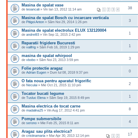
Masina de spalat vase
38
de
teoancali
» Vin Ian 13, 2012 11:14 am
1
2
3
4
Masina de spalat Bosch cu incarcare verticala
3
de
Pitigoi Anton
» Sâm Noi 29, 2014 1:26 pm
Masina de spalat electrolux ELUX 132120004
1
de
andrei93
» Vin Sep 11, 2015 2:42 pm
Reparatii frigidere Bucuresti
1
de
valifrig
» Sâm Feb 16, 2019 1:29 pm
masina de spalat whirpool
3
de
vbobo
» Sâm Noi 23, 2013 3:59 pm
Folie protectie aragaz
0
de
Adrian Eugen
» Dum Iul 08, 2018 9:37 pm
O fata noua pentru aparatul frigorific
2
de
Neculai
» Mie Oct 21, 2015 11:10 pm
Tocator bucati legume
1
de
Tusluc Elena
» Sâm Sep 19, 2015 8:49 pm
Masina electrica de tocat carne
8
de
madalina25
» Vin Aug 17, 2012 4:41 pm
Pompe submersibile
4
de
serono
» Mie Feb 25, 2015 8:11 am
Aragaz sau plita electrica?
17
de
cristinamaria
» Mar Apr 30, 2013 12:14 pm
1
2