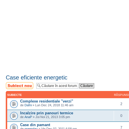
Case eficiente energetic
Scrie un subiect
nou
SUBIECTE
RĂSPUNS
Complexe residentiale "verzi"
2
de
Dafni
» Lun Dec 24, 2018 11:46 am
Incalzire prin panouri termice
0
de
AnaP
» Joi Noi 21, 2013 3:05 pm
Case din pamant
7
de
greenday
» Vin Dec 02, 2011 6:58 pm