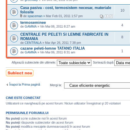
Casa pasiva - cost, termosistem necesar, materiale
10
folosite
de
spaceman
» Mar Feb 01, 2011 1:57 pm
1
2
termoseminee
4
de
GAMMA
» Vin Mai 06, 2011 8:27 am
CENTRALE PE PELETI SI LEMNE FABRICATE IN
8
ROMANIA
de
CENTRALA
» Mar Apr 26, 2011 7:38 pm
cazane peleti-lemne TATANO ITALIA
1
de
GAMMA
» Vin Mai 06, 2011 8:31 am
Afişează subiectele din ultimele:
Sortează după
Scrie un subiect
nou
Înapoi la Prima pagină
Mergi la:
CINE ESTE CONECTAT
Utilizatorii ce navighează pe acest forum: Niciun utilizator înregistrat şi 20 vizitatori
PERMISIUNILE FORUMULUI
Nu puteţi
scrie subiecte noi în acest forum
Nu puteţi
răspunde subiectelor din acest forum
Nu puteţi
modifica mesajele dumneavoastră în acest forum