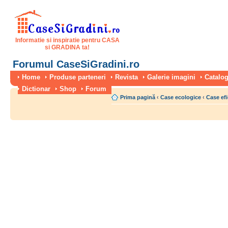
Informatie si inspiratie pentru CASA
si GRADINA ta!
Forumul CaseSiGradini.ro
Home
Produse parteneri
Revista
Galerie imagini
Catalog
Dictionar
Shop
Forum
Prima pagină
‹
Case ecologice
‹
Case efi