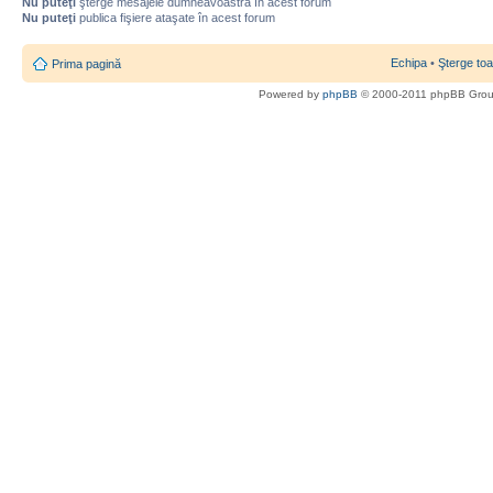
Nu puteţi
şterge mesajele dumneavoastră în acest forum
Nu puteţi
publica fişiere ataşate în acest forum
Echipa
•
Şterge toa
Prima pagină
Powered by
phpBB
© 2000-2011 phpBB Gro