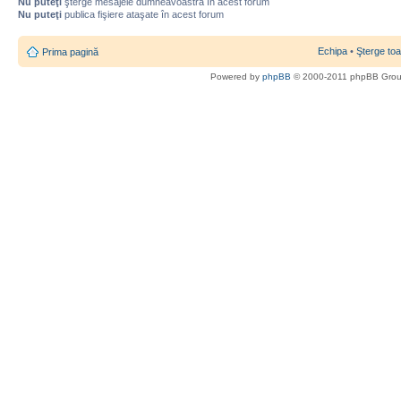
Nu puteţi
şterge mesajele dumneavoastră în acest forum
Nu puteţi
publica fişiere ataşate în acest forum
Echipa
•
Şterge toa
Prima pagină
Powered by
phpBB
© 2000-2011 phpBB Gro