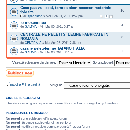
Casa pasiva - cost, termosistem necesar, materiale
10
folosite
de
spaceman
» Mar Feb 01, 2011 1:57 pm
1
2
termoseminee
4
de
GAMMA
» Vin Mai 06, 2011 8:27 am
CENTRALE PE PELETI SI LEMNE FABRICATE IN
8
ROMANIA
de
CENTRALA
» Mar Apr 26, 2011 7:38 pm
cazane peleti-lemne TATANO ITALIA
1
de
GAMMA
» Vin Mai 06, 2011 8:31 am
Afişează subiectele din ultimele:
Sortează după
Scrie un subiect
nou
Înapoi la Prima pagină
Mergi la:
CINE ESTE CONECTAT
Utilizatorii ce navighează pe acest forum: Niciun utilizator înregistrat şi 1 vizitator
PERMISIUNILE FORUMULUI
Nu puteţi
scrie subiecte noi în acest forum
Nu puteţi
răspunde subiectelor din acest forum
Nu puteţi
modifica mesajele dumneavoastră în acest forum