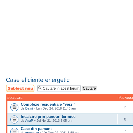
Case eficiente energetic
Scrie un subiect
nou
SUBIECTE
RĂSPUNS
Complexe residentiale "verzi"
2
de
Dafni
» Lun Dec 24, 2018 11:46 am
Incalzire prin panouri termice
0
de
AnaP
» Joi Noi 21, 2013 3:05 pm
Case din pamant
7
de
greenday
» Vin Dec 02, 2011 6:58 pm