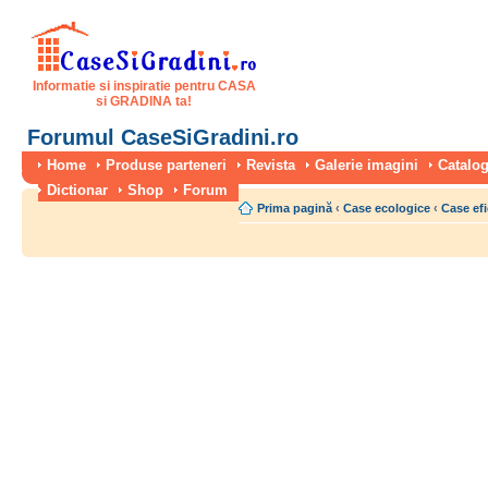
Informatie si inspiratie pentru CASA
si GRADINA ta!
Forumul CaseSiGradini.ro
Home
Produse parteneri
Revista
Galerie imagini
Catalog
Dictionar
Shop
Forum
Prima pagină
‹
Case ecologice
‹
Case efi