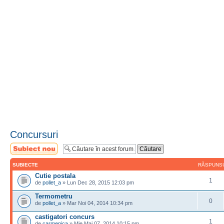
Concursuri
Scrie un subiect
nou
SUBIECTE
RĂSPUNS
Cutie postala
1
de
pollet_a
» Lun Dec 28, 2015 12:03 pm
Termometru
0
de
pollet_a
» Mar Noi 04, 2014 10:34 pm
castigatori concurs
1
de
carmenica
» Mie Mai 07, 2014 10:15 pm