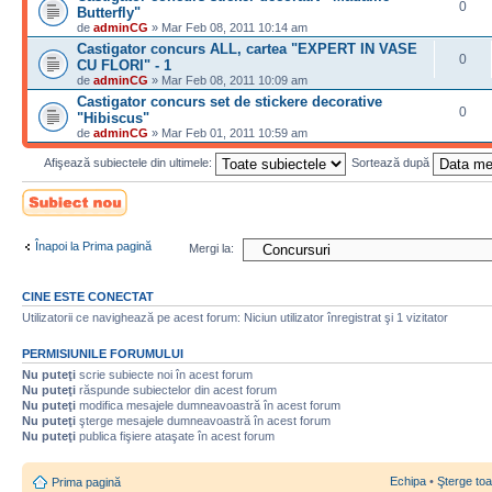
0
Butterfly"
de
adminCG
» Mar Feb 08, 2011 10:14 am
Castigator concurs ALL, cartea "EXPERT IN VASE
0
CU FLORI" - 1
de
adminCG
» Mar Feb 08, 2011 10:09 am
Castigator concurs set de stickere decorative
0
"Hibiscus"
de
adminCG
» Mar Feb 01, 2011 10:59 am
Afişează subiectele din ultimele:
Sortează după
Scrie un subiect
nou
Înapoi la Prima pagină
Mergi la:
CINE ESTE CONECTAT
Utilizatorii ce navighează pe acest forum: Niciun utilizator înregistrat şi 1 vizitator
PERMISIUNILE FORUMULUI
Nu puteţi
scrie subiecte noi în acest forum
Nu puteţi
răspunde subiectelor din acest forum
Nu puteţi
modifica mesajele dumneavoastră în acest forum
Nu puteţi
şterge mesajele dumneavoastră în acest forum
Nu puteţi
publica fişiere ataşate în acest forum
Echipa
•
Şterge toa
Prima pagină