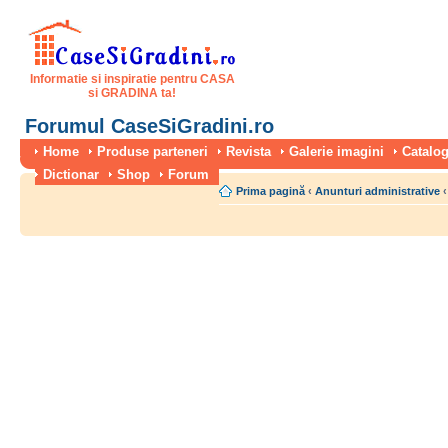
Informatie si inspiratie pentru CASA
si GRADINA ta!
Forumul CaseSiGradini.ro
Home
Produse parteneri
Revista
Galerie imagini
Catalog
Dictionar
Shop
Forum
Prima pagină
‹
Anunturi administrative
‹