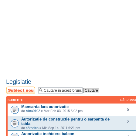
Legislatie
Scrie un subiect
nou
SUBIECTE
RĂSPUNS
Mansarda fara autorizatie
5
de
Alina0102
» Mar Feb 03, 2015 5:02 pm
Autorizatie de constructie pentru o sarpanta de
2
tabla
de
45rodica
» Mie Sep 14, 2011 6:21 pm
Autorizatie inchidere balcon