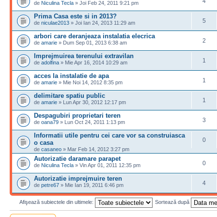
4
de
Niculina Tecla
» Joi Feb 24, 2011 9:21 pm
Prima Casa este si in 2013?
5
de
niculae2013
» Joi Ian 24, 2013 11:29 am
arbori care deranjeaza instalatia elecrica
2
de
amarie
» Dum Sep 01, 2013 6:38 am
Imprejmuirea terenului extravilan
1
de
adolfina
» Mie Apr 16, 2014 10:29 am
acces la instalatie de apa
1
de
amarie
» Mie Noi 14, 2012 8:35 pm
delimitare spatiu public
1
de
amarie
» Lun Apr 30, 2012 12:17 pm
Despagubiri proprietari teren
3
de
oana79
» Lun Oct 24, 2011 1:13 pm
Informatii utile pentru cei care vor sa construiasca
0
o casa
de
casaneo
» Mar Feb 14, 2012 3:27 pm
Autorizatie daramare parapet
0
de
Niculina Tecla
» Vin Apr 01, 2011 12:35 pm
Autorizatie imprejmuire teren
4
de
petre67
» Mie Ian 19, 2011 6:46 pm
Afişează subiectele din ultimele:
Sortează după
Scrie un subiect