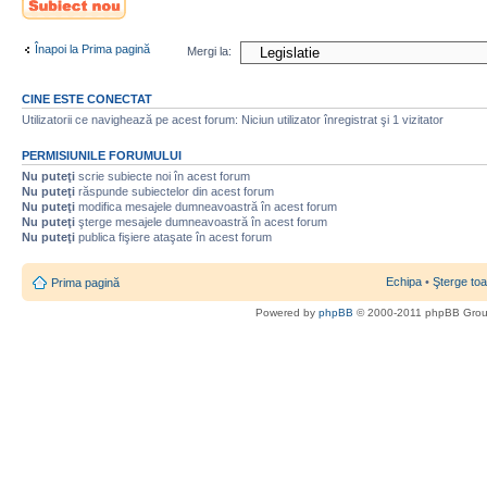
nou
Înapoi la Prima pagină
Mergi la:
CINE ESTE CONECTAT
Utilizatorii ce navighează pe acest forum: Niciun utilizator înregistrat şi 1 vizitator
PERMISIUNILE FORUMULUI
Nu puteţi
scrie subiecte noi în acest forum
Nu puteţi
răspunde subiectelor din acest forum
Nu puteţi
modifica mesajele dumneavoastră în acest forum
Nu puteţi
şterge mesajele dumneavoastră în acest forum
Nu puteţi
publica fişiere ataşate în acest forum
Echipa
•
Şterge toa
Prima pagină
Powered by
phpBB
© 2000-2011 phpBB Gro