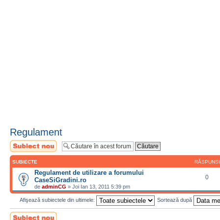
Regulament
Scrie un subiect
nou
SUBIECTE
RĂSPUNS
Regulament de utilizare a forumului
0
CaseSiGradini.ro
de
adminCG
» Joi Ian 13, 2011 5:39 pm
Afişează subiectele din ultimele:
Sortează după
Scrie un subiect