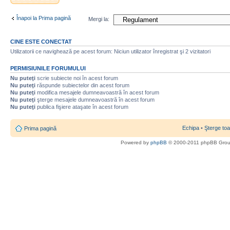
nou
Înapoi la Prima pagină
Mergi la:
CINE ESTE CONECTAT
Utilizatorii ce navighează pe acest forum: Niciun utilizator înregistrat şi 2 vizitatori
PERMISIUNILE FORUMULUI
Nu puteţi
scrie subiecte noi în acest forum
Nu puteţi
răspunde subiectelor din acest forum
Nu puteţi
modifica mesajele dumneavoastră în acest forum
Nu puteţi
şterge mesajele dumneavoastră în acest forum
Nu puteţi
publica fişiere ataşate în acest forum
Echipa
•
Şterge toa
Prima pagină
Powered by
phpBB
© 2000-2011 phpBB Gro