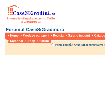
Informatie si inspiratie pentru CASA
si GRADINA ta!
Forumul CaseSiGradini.ro
Home
Produse parteneri
Revista
Galerie imagini
Catalog
Dictionar
Shop
Forum
Prima pagină
‹
Anunturi administrative
‹