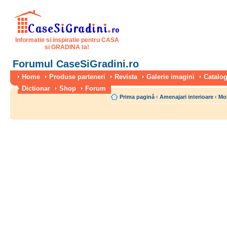
Informatie si inspiratie pentru CASA
si GRADINA ta!
Forumul CaseSiGradini.ro
Home
Produse parteneri
Revista
Galerie imagini
Catalog
Dictionar
Shop
Forum
Prima pagină
‹
Amenajari interioare
‹
Mo