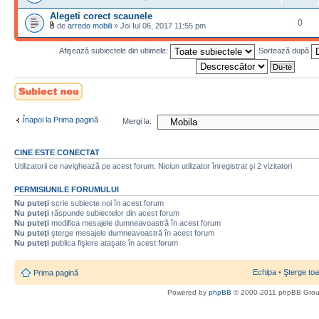
Alegeti corect scaunele
0
de
arredo mobili
» Joi Iul 06, 2017 11:55 pm
Afişează subiectele din ultimele:
Sortează după
Scrie un subiect
nou
Înapoi la Prima pagină
Mergi la:
CINE ESTE CONECTAT
Utilizatorii ce navighează pe acest forum: Niciun utilizator înregistrat şi 2 vizitatori
PERMISIUNILE FORUMULUI
Nu puteţi
scrie subiecte noi în acest forum
Nu puteţi
răspunde subiectelor din acest forum
Nu puteţi
modifica mesajele dumneavoastră în acest forum
Nu puteţi
şterge mesajele dumneavoastră în acest forum
Nu puteţi
publica fişiere ataşate în acest forum
Echipa
•
Şterge toa
Prima pagină
Powered by
phpBB
© 2000-2011 phpBB Gro