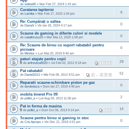
App
de
selina95
» Mar Feb 27, 2024 1:43 am
Curatarea tapiteriei
9
de
Lamiita
» Mar Feb 17, 2015 1:04 pm
Re: Cumpărați o saltea
0
de
DanaS
» Vin Ian 26, 2024 4:17 pm
Scaune de gaming in diferite culori si modele
0
de
catalinrusu25
» Mar Mai 12, 2020 1:08 pm
Re: Scaune de birou cu suport rabatabil pentru
0
picioare
de
Mirelus
» Lun Mai 20, 2019 9:40 am
paturi etajate pentru copii
29
de
anfreutza8520
» Joi Feb 02, 2012 9:18 am
1
2
3
Pat rabatabil
52
de
Daniel2012
» Mie Feb 08, 2012 9:51 pm
...
1
4
5
6
Reparatii scaune-schimbare piston pe gaz
0
de
dordeduca
» Dum Ian 27, 2019 4:40 pm
mobila tineret Pro 09
2
de
pollet_a
» Lun Aug 05, 2013 11:06 pm
Pat in forma de masina
14
de
pollet_a
» Dum Oct 06, 2013 9:14 pm
1
2
Scaune pentru birou si gaming in stoc
0
de
Cris Apropo
» Vin Dec 21, 2018 4:51 pm