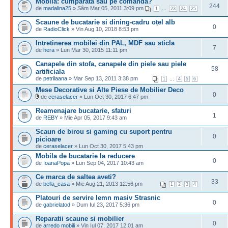
Mobila: cumparata sau pe comanda?
244
de
madalina25
» Sâm Mar 05, 2011 3:09 pm
...
1
23
24
25
Scaune de bucatarie si dining-cadru oțel alb
0
de
RadioClick
» Vin Aug 10, 2018 8:53 pm
Intretinerea mobilei din PAL, MDF sau sticla
7
de
hera
» Lun Mar 30, 2015 11:11 pm
Canapele din stofa, canapele din piele sau piele
58
artificiala
de
petrilaana
» Mar Sep 13, 2011 3:38 pm
...
1
4
5
6
Mese Decorative si Alte Piese de Mobilier Deco
0
de
ceraselacer
» Lun Oct 30, 2017 6:47 pm
Reamenajare bucatarie, sfaturi
1
de
REBY
» Mie Apr 05, 2017 9:43 am
Scaun de birou si gaming cu suport pentru
0
picioare
de
ceraselacer
» Lun Oct 30, 2017 5:43 pm
Mobila de bucatarie la reducere
0
de
IoanaPopa
» Lun Sep 04, 2017 10:43 am
Ce marca de saltea aveti?
33
de
bella_casa
» Mie Aug 21, 2013 12:56 pm
1
2
3
4
Platouri de servire lemn masiv Strasnic
0
de
gabrielatod
» Dum Iul 23, 2017 5:36 pm
Reparatii scaune si mobilier
0
de
arredo mobili
» Vin Iul 07, 2017 12:01 am