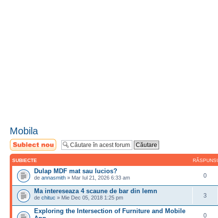
Mobila
Scrie un subiect
nou
SUBIECTE
RĂSPUNS
Dulap MDF mat sau lucios?
0
de
annasmith
» Mar Iul 21, 2026 6:33 am
Ma intereseaza 4 scaune de bar din lemn
3
de
chituc
» Mie Dec 05, 2018 1:25 pm
Exploring the Intersection of Furniture and Mobile
0