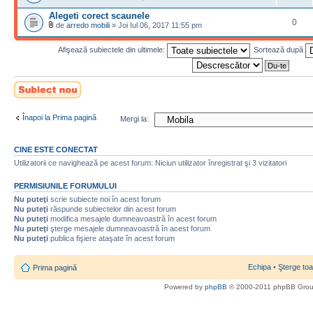
Alegeti corect scaunele
0
de
arredo mobili
» Joi Iul 06, 2017 11:55 pm
Afişează subiectele din ultimele:
Sortează după
Scrie un subiect
nou
Înapoi la Prima pagină
Mergi la:
CINE ESTE CONECTAT
Utilizatorii ce navighează pe acest forum: Niciun utilizator înregistrat şi 3 vizitatori
PERMISIUNILE FORUMULUI
Nu puteţi
scrie subiecte noi în acest forum
Nu puteţi
răspunde subiectelor din acest forum
Nu puteţi
modifica mesajele dumneavoastră în acest forum
Nu puteţi
şterge mesajele dumneavoastră în acest forum
Nu puteţi
publica fişiere ataşate în acest forum
Echipa
•
Şterge toa
Prima pagină
Powered by
phpBB
© 2000-2011 phpBB Gro