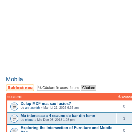
Mobila
Scrie un subiect
nou
SUBIECTE
RĂSPUNS
Dulap MDF mat sau lucios?
0
de
annasmith
» Mar Iul 21, 2026 6:33 am
Ma intereseaza 4 scaune de bar din lemn
3
de
chituc
» Mie Dec 05, 2018 1:25 pm
Exploring the Intersection of Furniture and Mobile
0