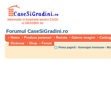
Informatie si inspiratie pentru CASA
si GRADINA ta!
Forumul CaseSiGradini.ro
Home
Produse parteneri
Revista
Galerie imagini
Catalog
Dictionar
Shop
Forum
Prima pagină
‹
Amenajari interioare
‹
Mo