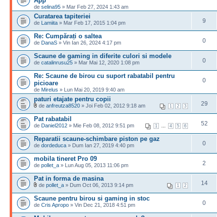
App
de
selina95
» Mar Feb 27, 2024 1:43 am
Curatarea tapiteriei
9
de
Lamiita
» Mar Feb 17, 2015 1:04 pm
Re: Cumpărați o saltea
0
de
DanaS
» Vin Ian 26, 2024 4:17 pm
Scaune de gaming in diferite culori si modele
0
de
catalinrusu25
» Mar Mai 12, 2020 1:08 pm
Re: Scaune de birou cu suport rabatabil pentru
0
picioare
de
Mirelus
» Lun Mai 20, 2019 9:40 am
paturi etajate pentru copii
29
de
anfreutza8520
» Joi Feb 02, 2012 9:18 am
1
2
3
Pat rabatabil
52
de
Daniel2012
» Mie Feb 08, 2012 9:51 pm
...
1
4
5
6
Reparatii scaune-schimbare piston pe gaz
0
de
dordeduca
» Dum Ian 27, 2019 4:40 pm
mobila tineret Pro 09
2
de
pollet_a
» Lun Aug 05, 2013 11:06 pm
Pat in forma de masina
14
de
pollet_a
» Dum Oct 06, 2013 9:14 pm
1
2
Scaune pentru birou si gaming in stoc
0
de
Cris Apropo
» Vin Dec 21, 2018 4:51 pm