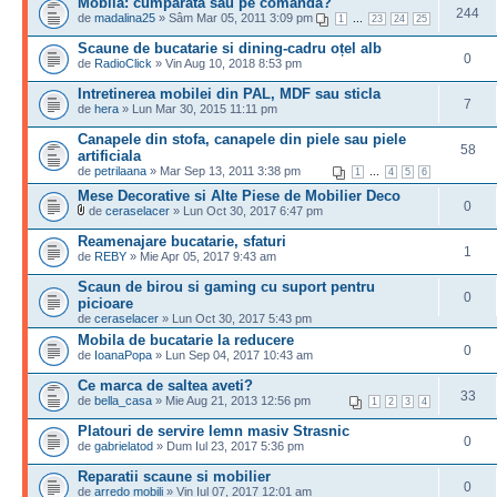
Mobila: cumparata sau pe comanda?
244
de
madalina25
» Sâm Mar 05, 2011 3:09 pm
...
1
23
24
25
Scaune de bucatarie si dining-cadru oțel alb
0
de
RadioClick
» Vin Aug 10, 2018 8:53 pm
Intretinerea mobilei din PAL, MDF sau sticla
7
de
hera
» Lun Mar 30, 2015 11:11 pm
Canapele din stofa, canapele din piele sau piele
58
artificiala
de
petrilaana
» Mar Sep 13, 2011 3:38 pm
...
1
4
5
6
Mese Decorative si Alte Piese de Mobilier Deco
0
de
ceraselacer
» Lun Oct 30, 2017 6:47 pm
Reamenajare bucatarie, sfaturi
1
de
REBY
» Mie Apr 05, 2017 9:43 am
Scaun de birou si gaming cu suport pentru
0
picioare
de
ceraselacer
» Lun Oct 30, 2017 5:43 pm
Mobila de bucatarie la reducere
0
de
IoanaPopa
» Lun Sep 04, 2017 10:43 am
Ce marca de saltea aveti?
33
de
bella_casa
» Mie Aug 21, 2013 12:56 pm
1
2
3
4
Platouri de servire lemn masiv Strasnic
0
de
gabrielatod
» Dum Iul 23, 2017 5:36 pm
Reparatii scaune si mobilier
0
de
arredo mobili
» Vin Iul 07, 2017 12:01 am