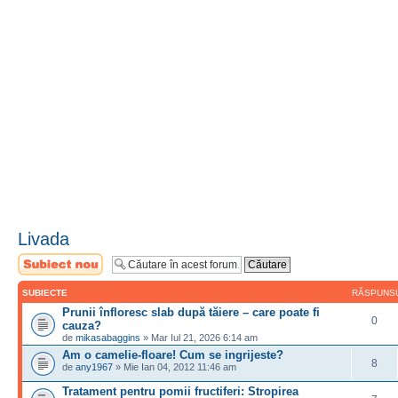
Livada
Scrie un subiect
nou
SUBIECTE
RĂSPUNS
Prunii înfloresc slab după tăiere – care poate fi
0
cauza?
de
mikasabaggins
» Mar Iul 21, 2026 6:14 am
Am o camelie-floare! Cum se ingrijeste?
8
de
any1967
» Mie Ian 04, 2012 11:46 am
Tratament pentru pomii fructiferi: Stropirea