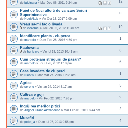
12
de
bdoinana
» Mar Dec 06, 2011 9:24 pm
1
2
Puiet de Nuci altoiti de vanzare Soiuri
0
Superintensive
de
Nuci Altoiti
» Vin Oct 13, 2017 2:09 pm
Vreau sa-mi fac o livada !
19
de
viorelluci
» Joi Feb 02, 2012 11:40 am
1
2
Identificare planta - ciuperca
1
de
marcello
» Dum Feb 28, 2016 4:50 pm
Paulownia
6
de
bunicaro
» Vin Iul 19, 2013 10:41 am
Cum protejam strugurii de pasari?
6
de
marcelb
» Joi Iul 26, 2012 1:18 pm
Casa invadata de ciuperci
1
de
Nico36
» Mar Mar 24, 2015 11:33 am
Agrise
5
de
serono
» Vin Ian 24, 2014 8:17 am
Cultivare goji
9
de
marcelb
» Vin Feb 22, 2013 7:26 pm
Ingrijirea merilor pitici
2
de
Anghel Iuliana Alexandrina
» Mar Feb 01, 2011 8:44 pm
Musafiri
4
de
pollet_a
» Dum Iul 07, 2013 9:55 pm