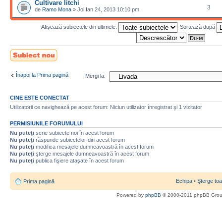
Cultivare litchi
3
de
Ramo Mona
» Joi Ian 24, 2013 10:10 pm
Afişează subiectele din ultimele:
Sortează după
Scrie un subiect
nou
Înapoi la Prima pagină
Mergi la:
CINE ESTE CONECTAT
Utilizatorii ce navighează pe acest forum: Niciun utilizator înregistrat şi 1 vizitator
PERMISIUNILE FORUMULUI
Nu puteţi
scrie subiecte noi în acest forum
Nu puteţi
răspunde subiectelor din acest forum
Nu puteţi
modifica mesajele dumneavoastră în acest forum
Nu puteţi
şterge mesajele dumneavoastră în acest forum
Nu puteţi
publica fişiere ataşate în acest forum
Echipa
•
Şterge toa
Prima pagină
Powered by
phpBB
© 2000-2011 phpBB Gro