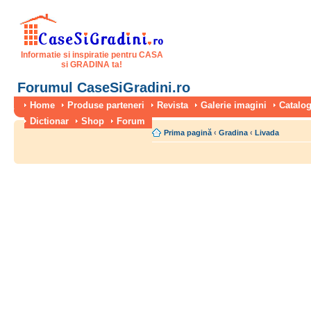
Informatie si inspiratie pentru CASA
si GRADINA ta!
Forumul CaseSiGradini.ro
Home
Produse parteneri
Revista
Galerie imagini
Catalog
Dictionar
Shop
Forum
Prima pagină
‹
Gradina
‹
Livada