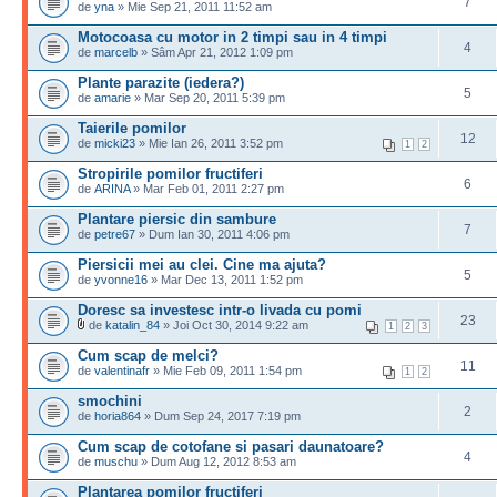
7
de
yna
» Mie Sep 21, 2011 11:52 am
Motocoasa cu motor in 2 timpi sau in 4 timpi
4
de
marcelb
» Sâm Apr 21, 2012 1:09 pm
Plante parazite (iedera?)
5
de
amarie
» Mar Sep 20, 2011 5:39 pm
Taierile pomilor
12
de
micki23
» Mie Ian 26, 2011 3:52 pm
1
2
Stropirile pomilor fructiferi
6
de
ARINA
» Mar Feb 01, 2011 2:27 pm
Plantare piersic din sambure
7
de
petre67
» Dum Ian 30, 2011 4:06 pm
Piersicii mei au clei. Cine ma ajuta?
5
de
yvonne16
» Mar Dec 13, 2011 1:52 pm
Doresc sa investesc intr-o livada cu pomi
23
de
katalin_84
» Joi Oct 30, 2014 9:22 am
1
2
3
Cum scap de melci?
11
de
valentinafr
» Mie Feb 09, 2011 1:54 pm
1
2
smochini
2
de
horia864
» Dum Sep 24, 2017 7:19 pm
Cum scap de cotofane si pasari daunatoare?
4
de
muschu
» Dum Aug 12, 2012 8:53 am
Plantarea pomilor fructiferi