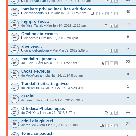
de
angyciobanu
» Mie Sep 14, 2011 11:14 am
1
2
intrebare privind ingrijirea orhideelor
49
de
titianacotoi
» Lun Mar 07, 2011 6:52 pm
1
2
3
4
5
Ingrijire Yucca
12
de
Mira_Tanalt
» Mar Ian 24, 2012 12:15 pm
1
2
Gradina din casa ta
9
de
hera
» Dum Iun 03, 2012 7:03 pm
aloe vera...
15
de
angelicadoina
» Mie Mai 09, 2012 2:09 pm
1
2
trandafirul japonez
23
de
Judit
» Sâm Mai 07, 2011 12:22 am
1
2
3
Cycas Revoluta
0
de
Pop Aurica
» Mar Ian 14, 2014 8:58 am
Trandafiri pitici in ghiveci
1
de
Pop Aurica
» Mie Noi 27, 2013 8:39 am
gradini
7
de
planet_florin
» Lun Oct 29, 2012 6:38 pm
Orhideea Phalaenopsis
11
de
CyleX4
» Lun Ian 21, 2013 7:27 pm
1
2
crinii din ghiveci
21
de
teo-xxl
» Mar Oct 25, 2011 7:05 am
1
2
3
Telina cu paduchi