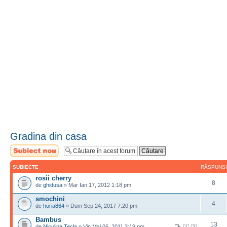
Gradina din casa
Scrie un subiect
nou
SUBIECTE
RĂSPUNS
rosii cherry
8
de
ghidusa
» Mar Ian 17, 2012 1:18 pm
smochini
4
de
horia864
» Dum Sep 24, 2017 7:20 pm
Bambus
13
de
Niculina Tecla
» Vin Mai 06, 2011 3:19 pm