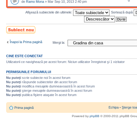
6
de
Ramo Mona
» Mar Sep 10, 2013 2:40 pm
Afişează subiectele din ultimele:
Sortează după
Scrie un subiect
nou
Înapoi la Prima pagină
Mergi la:
CINE ESTE CONECTAT
Utilizatorii ce navighează pe acest forum: Niciun utilizator înregistrat şi 1 vizitator
PERMISIUNILE FORUMULUI
Nu puteţi
scrie subiecte noi în acest forum
Nu puteţi
răspunde subiectelor din acest forum
Nu puteţi
modifica mesajele dumneavoastră în acest forum
Nu puteţi
şterge mesajele dumneavoastră în acest forum
Nu puteţi
publica fişiere ataşate în acest forum
Echipa
•
Şterge toa
Prima pagină
Powered by
phpBB
© 2000-2011 phpBB Gro