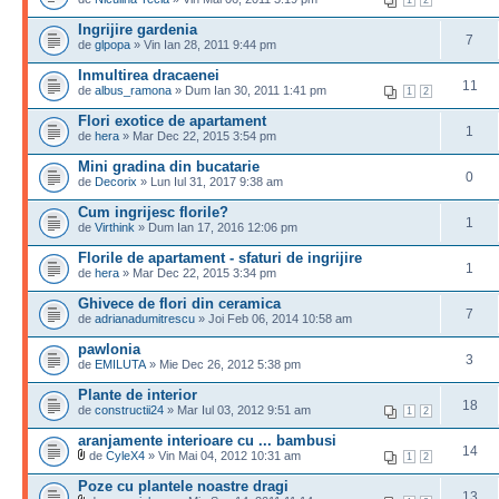
1
2
Ingrijire gardenia
7
de
glpopa
» Vin Ian 28, 2011 9:44 pm
Inmultirea dracaenei
11
de
albus_ramona
» Dum Ian 30, 2011 1:41 pm
1
2
Flori exotice de apartament
1
de
hera
» Mar Dec 22, 2015 3:54 pm
Mini gradina din bucatarie
0
de
Decorix
» Lun Iul 31, 2017 9:38 am
Cum ingrijesc florile?
1
de
Virthink
» Dum Ian 17, 2016 12:06 pm
Florile de apartament - sfaturi de ingrijire
1
de
hera
» Mar Dec 22, 2015 3:34 pm
Ghivece de flori din ceramica
7
de
adrianadumitrescu
» Joi Feb 06, 2014 10:58 am
pawlonia
3
de
EMILUTA
» Mie Dec 26, 2012 5:38 pm
Plante de interior
18
de
constructii24
» Mar Iul 03, 2012 9:51 am
1
2
aranjamente interioare cu ... bambusi
14
de
CyleX4
» Vin Mai 04, 2012 10:31 am
1
2
Poze cu plantele noastre dragi
13