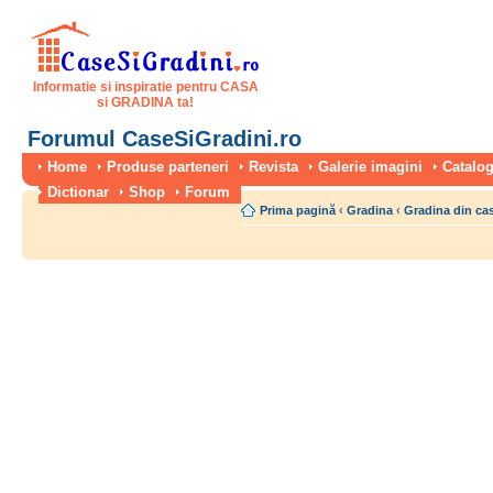
Informatie si inspiratie pentru CASA
si GRADINA ta!
Forumul CaseSiGradini.ro
Home
Produse parteneri
Revista
Galerie imagini
Catalog
Dictionar
Shop
Forum
Prima pagină
‹
Gradina
‹
Gradina din ca