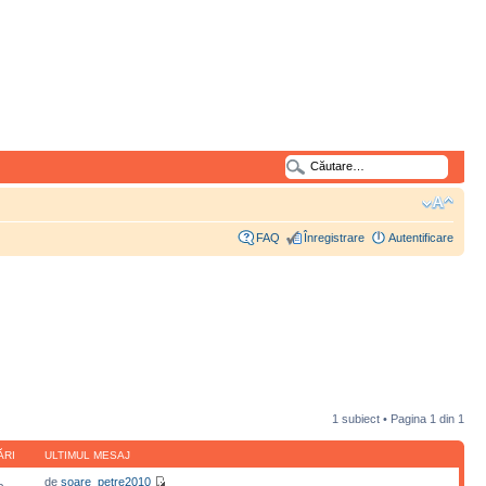
FAQ
Înregistrare
Autentificare
1 subiect • Pagina
1
din
1
ĂRI
ULTIMUL MESAJ
de
soare_petre2010