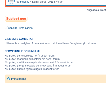
de
muschu
» Dum Feb 06, 2011 8:49 am
Afişează subiecte
Scrie un subiect
nou
Înapoi la Prima pagină
CINE ESTE CONECTAT
Utilizatorii ce navighează pe acest forum: Niciun utilizator înregistrat şi 1 vizitator
PERMISIUNILE FORUMULUI
Nu puteţi
scrie subiecte noi în acest forum
Nu puteţi
răspunde subiectelor din acest forum
Nu puteţi
modifica mesajele dumneavoastră în acest forum
Nu puteţi
şterge mesajele dumneavoastră în acest forum
Nu puteţi
publica fişiere ataşate în acest forum
Prima pagină