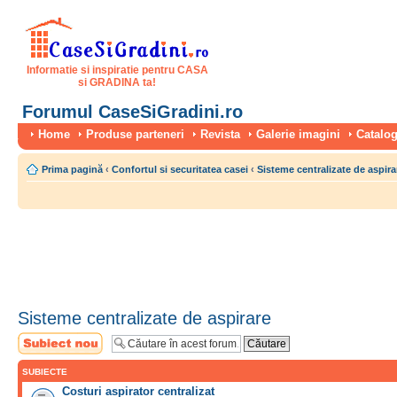
Informatie si inspiratie pentru CASA
si GRADINA ta!
Forumul CaseSiGradini.ro
Home
Produse parteneri
Revista
Galerie imagini
Catalog
Prima pagină
‹
Confortul si securitatea casei
‹
Sisteme centralizate de aspira
Sisteme centralizate de aspirare
Scrie un subiect
nou
SUBIECTE
Costuri aspirator centralizat