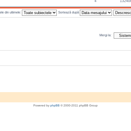
4
13240
le din ultimele:
Sortează după
Mergi la:
Powered by
phpBB
© 2000-2011 phpBB Group