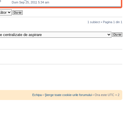
8
Dum Sep 25, 2011 5:34 am
1 subiect • Pagina
1
din
1
Echipa
•
Şterge toate cookie-urile forumului
• Ora este UTC + 2