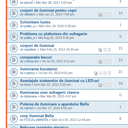
3
de
johnnt
» Mie Mar 08, 2017 4:03 pm
corpuri de iluminat pentru copii
14
de
oldwitch
» Mar Ian 21, 2014 7:58 pm
1
2
Schimbare lustra
1
de
pollet_a
» Sâm Dec 19, 2015 5:39 pm
Problema cu plafoniera din sufragerie
5
de
pollet_a
» Mie Aug 28, 2013 9:36 pm
corpuri de iluminat
15
de
mpaltinis
» Sâm Feb 15, 2014 10:34 pm
1
2
comparatie becuri
12
de
cristea ion
» Vin Iul 20, 2012 9:11 pm
1
2
iluminarea bucatariei
21
de
csjency
» Joi Ian 03, 2013 8:01 pm
1
2
3
Avantajele sistemelor de iluminat cu LED-uri
19
de
hera
» Dum Apr 22, 2012 3:20 pm
1
2
Iluminarea unei sufragerii clasice
0
de
bdoinana
» Mar Mai 05, 2015 4:47 pm
Puterea de iluminare a aparatului Bella
1
de
ciprish
» Joi Mar 27, 2014 8:05 am
corp iluminat Bella
6
de
FOCA LUMINITA
» Sâm Oct 05, 2013 12:44 pm
Refacere instalatie electrica