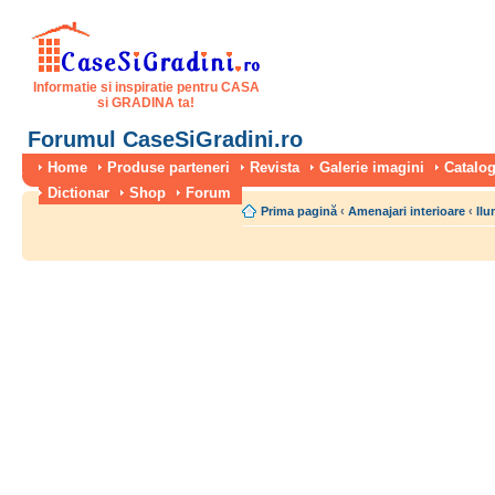
Informatie si inspiratie pentru CASA
si GRADINA ta!
Forumul CaseSiGradini.ro
Home
Produse parteneri
Revista
Galerie imagini
Catalog
Dictionar
Shop
Forum
Prima pagină
‹
Amenajari interioare
‹
Ilu