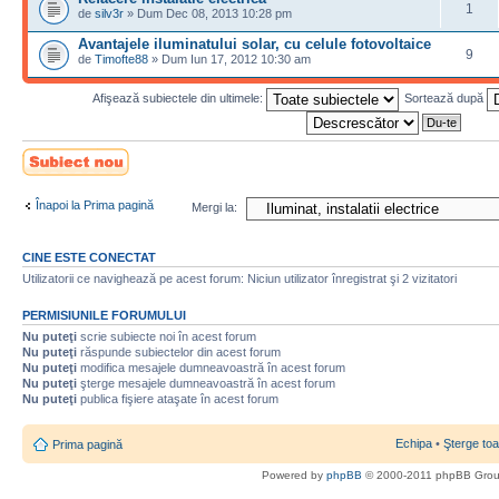
1
de
silv3r
» Dum Dec 08, 2013 10:28 pm
Avantajele iluminatului solar, cu celule fotovoltaice
9
de
Timofte88
» Dum Iun 17, 2012 10:30 am
Afişează subiectele din ultimele:
Sortează după
Scrie un subiect
nou
Înapoi la Prima pagină
Mergi la:
CINE ESTE CONECTAT
Utilizatorii ce navighează pe acest forum: Niciun utilizator înregistrat şi 2 vizitatori
PERMISIUNILE FORUMULUI
Nu puteţi
scrie subiecte noi în acest forum
Nu puteţi
răspunde subiectelor din acest forum
Nu puteţi
modifica mesajele dumneavoastră în acest forum
Nu puteţi
şterge mesajele dumneavoastră în acest forum
Nu puteţi
publica fişiere ataşate în acest forum
Echipa
•
Şterge toa
Prima pagină
Powered by
phpBB
© 2000-2011 phpBB Gro