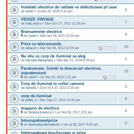
Instalatii electrice de calitate vs defectuoase pt case
0
de
raziel
» Joi Ian 23, 2025 4:15 pm
VEIOZE VINTAGE
7
de
mali_nutza
» Sâm Oct 27, 2012 12:18 pm
Bransamente electrice
8
de
raziel
» Sâm Ian 29, 2011 10:20 am
Prize cu telecomanda
20
de
steacer
» Mar Noi 06, 2012 11:09 am
1
2
3
Nu stiu ce corp de iluminat sa aleg
2
de
Hermein Alexandra
» Sâm Apr 21, 2018 6:34 pm
Paratrasnete. Solutii la descarcari electrice,
10
supratensiuni
de
raziel
» Joi Sep 20, 2012 2:11 pm
1
2
Corp de iluminat in coltul camerei
3
de
ramo81
» Dum Oct 27, 2013 2:18 am
corp de iluminat
8
de
pollet_a
» Mar Sep 17, 2013 10:56 pm
magazin de electrice
0
de
Simona Ionescu
» Lun Noi 06, 2017 3:01 pm
Intrerupatoare/prize
0
de
Marketing Menatwork
» Vin Iul 28, 2017 9:03 am
Intrerupatoare touchscreen si prize