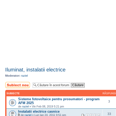
Iluminat, instalatii electrice
Moderator:
raziel
Scrie un subiect
nou
SUBIECTE
RĂSPUNS
Sisteme fotovoltaice pentru prosumatori - program
3
AFM 2025
de
raziel
» Vin Feb 08, 2019 5:21 pm
Instalatii electrice casnice
33
de
raziel
» Lun Ian 24, 2011 9:51 pm
1
2
3
4