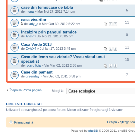
case din lemn/case de tabla
6
de
muna
» Mar Noi 27, 2012 7:14 pm
casa visurilor
11
de
lady_a
» Mar Oct 30, 2012 5:22 pm
1
2
Incalzire prin panouri termice
0
de
AnaP
» Joi Noi 21, 2013 3:05 pm
Casa Verde 2013
11
de
CyleX4
» Joi Ian 17, 2013 3:45 pm
1
2
Casa din lemn sau zidarie? Vreau sfatul unui
15
specialist
de
rotaru lidia
» Vin Mar 02, 2012 2:58 pm
1
2
Case din pamant
7
de
greenday
» Vin Dec 02, 2011 6:58 pm
Înapoi la Prima pagină
Mergi la:
CINE ESTE CONECTAT
Utilizatorii ce navighează pe acest forum: Niciun utilizator înregistrat şi 1 vizitator
Echipa
•
Şterge toa
Prima pagină
Powered by
phpBB
© 2000-2011 phpBB Gro