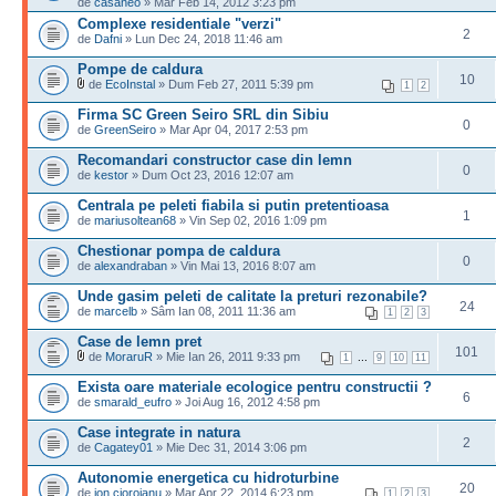
de
casaneo
» Mar Feb 14, 2012 3:23 pm
Complexe residentiale "verzi"
2
de
Dafni
» Lun Dec 24, 2018 11:46 am
Pompe de caldura
10
de
EcoInstal
» Dum Feb 27, 2011 5:39 pm
1
2
Firma SC Green Seiro SRL din Sibiu
0
de
GreenSeiro
» Mar Apr 04, 2017 2:53 pm
Recomandari constructor case din lemn
0
de
kestor
» Dum Oct 23, 2016 12:07 am
Centrala pe peleti fiabila si putin pretentioasa
1
de
mariusoltean68
» Vin Sep 02, 2016 1:09 pm
Chestionar pompa de caldura
0
de
alexandraban
» Vin Mai 13, 2016 8:07 am
Unde gasim peleti de calitate la preturi rezonabile?
24
de
marcelb
» Sâm Ian 08, 2011 11:36 am
1
2
3
Case de lemn pret
101
de
MoraruR
» Mie Ian 26, 2011 9:33 pm
...
1
9
10
11
Exista oare materiale ecologice pentru constructii ?
6
de
smarald_eufro
» Joi Aug 16, 2012 4:58 pm
Case integrate in natura
2
de
Cagatey01
» Mie Dec 31, 2014 3:06 pm
Autonomie energetica cu hidroturbine
20
de
ion cioroianu
» Mar Apr 22, 2014 6:23 pm
1
2
3