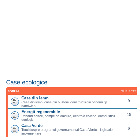
Case ecologice
FORUM
SUBIECTE
Case din lemn
9
Case din lemn, case din busteni, constructii din panouri tip
sandwich
Energii regenerabile
15
Panouri solare, pompe de caldura, centrale eoliene, combustibili
ecologici
Casa Verde
6
Totul despre programul guvernamental Casa Verde - legislatie,
implementare