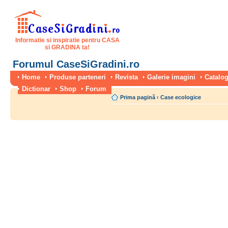
Informatie si inspiratie pentru CASA
si GRADINA ta!
Forumul CaseSiGradini.ro
Home
Produse parteneri
Revista
Galerie imagini
Catalog
Dictionar
Shop
Forum
Prima pagină
‹
Case ecologice