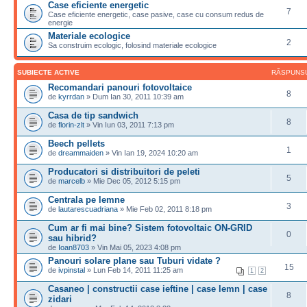
Case eficiente energetic
7
Case eficiente energetic, case pasive, case cu consum redus de
energie
Materiale ecologice
2
Sa construim ecologic, folosind materiale ecologice
SUBIECTE ACTIVE
RĂSPUNS
Recomandari panouri fotovoltaice
8
de
kyrrdan
» Dum Ian 30, 2011 10:39 am
Casa de tip sandwich
8
de
florin-zlt
» Vin Iun 03, 2011 7:13 pm
Beech pellets
1
de
dreammaiden
» Vin Ian 19, 2024 10:20 am
Producatori si distribuitori de peleti
5
de
marcelb
» Mie Dec 05, 2012 5:15 pm
Centrala pe lemne
3
de
lautarescuadriana
» Mie Feb 02, 2011 8:18 pm
Cum ar fi mai bine? Sistem fotovoltaic ON-GRID
0
sau hibrid?
de
Ioan8703
» Vin Mai 05, 2023 4:08 pm
Panouri solare plane sau Tuburi vidate ?
15
de
ivpinstal
» Lun Feb 14, 2011 11:25 am
1
2
Casaneo | constructii case ieftine | case lemn | case
8
zidari