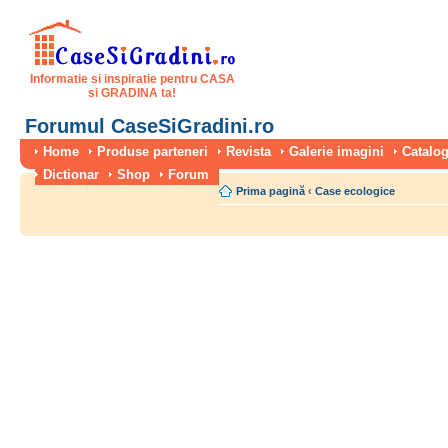
Informatie si inspiratie pentru CASA
si GRADINA ta!
Forumul CaseSiGradini.ro
Home
Produse parteneri
Revista
Galerie imagini
Catalog
Dictionar
Shop
Forum
Prima pagină
‹
Case ecologice