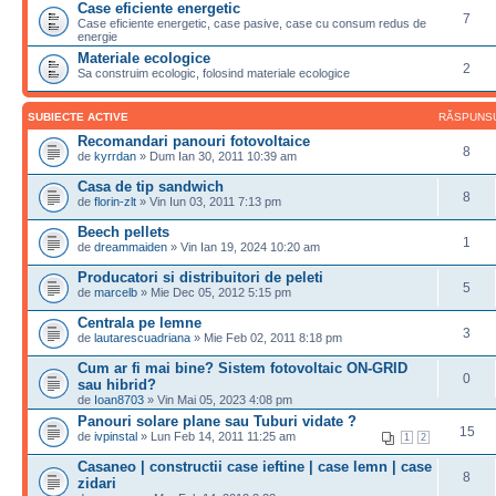
Case eficiente energetic
7
Case eficiente energetic, case pasive, case cu consum redus de
energie
Materiale ecologice
2
Sa construim ecologic, folosind materiale ecologice
SUBIECTE ACTIVE
RĂSPUNS
Recomandari panouri fotovoltaice
8
de
kyrrdan
» Dum Ian 30, 2011 10:39 am
Casa de tip sandwich
8
de
florin-zlt
» Vin Iun 03, 2011 7:13 pm
Beech pellets
1
de
dreammaiden
» Vin Ian 19, 2024 10:20 am
Producatori si distribuitori de peleti
5
de
marcelb
» Mie Dec 05, 2012 5:15 pm
Centrala pe lemne
3
de
lautarescuadriana
» Mie Feb 02, 2011 8:18 pm
Cum ar fi mai bine? Sistem fotovoltaic ON-GRID
0
sau hibrid?
de
Ioan8703
» Vin Mai 05, 2023 4:08 pm
Panouri solare plane sau Tuburi vidate ?
15
de
ivpinstal
» Lun Feb 14, 2011 11:25 am
1
2
Casaneo | constructii case ieftine | case lemn | case
8
zidari