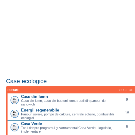
Case ecologice
FORUM
SUBIECTE
Case din lemn
9
Case din lemn, case din busteni, constructii din panouri tip
sandwich
Energii regenerabile
15
Panouri solare, pompe de caldura, centrale eoliene, combustibili
ecologici
Casa Verde
6
Totul despre programul guvernamental Casa Verde - legislatie,
implementare