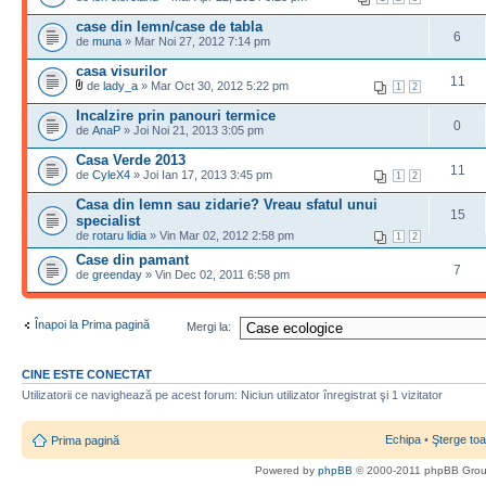
case din lemn/case de tabla
6
de
muna
» Mar Noi 27, 2012 7:14 pm
casa visurilor
11
de
lady_a
» Mar Oct 30, 2012 5:22 pm
1
2
Incalzire prin panouri termice
0
de
AnaP
» Joi Noi 21, 2013 3:05 pm
Casa Verde 2013
11
de
CyleX4
» Joi Ian 17, 2013 3:45 pm
1
2
Casa din lemn sau zidarie? Vreau sfatul unui
15
specialist
de
rotaru lidia
» Vin Mar 02, 2012 2:58 pm
1
2
Case din pamant
7
de
greenday
» Vin Dec 02, 2011 6:58 pm
Înapoi la Prima pagină
Mergi la:
CINE ESTE CONECTAT
Utilizatorii ce navighează pe acest forum: Niciun utilizator înregistrat şi 1 vizitator
Echipa
•
Şterge toa
Prima pagină
Powered by
phpBB
© 2000-2011 phpBB Gro