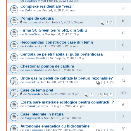
de
casaneo
» Mar Feb 14, 2012 3:23 pm
Complexe residentiale "verzi"
2
de
Dafni
» Lun Dec 24, 2018 11:46 am
Pompe de caldura
10
de
EcoInstal
» Dum Feb 27, 2011 5:39 pm
1
2
Firma SC Green Seiro SRL din Sibiu
0
de
GreenSeiro
» Mar Apr 04, 2017 2:53 pm
Recomandari constructor case din lemn
0
de
kestor
» Dum Oct 23, 2016 12:07 am
Centrala pe peleti fiabila si putin pretentioasa
1
de
mariusoltean68
» Vin Sep 02, 2016 1:09 pm
Chestionar pompa de caldura
0
de
alexandraban
» Vin Mai 13, 2016 8:07 am
Unde gasim peleti de calitate la preturi rezonabile?
24
de
marcelb
» Sâm Ian 08, 2011 11:36 am
1
2
3
Case de lemn pret
101
de
MoraruR
» Mie Ian 26, 2011 9:33 pm
...
1
9
10
11
Exista oare materiale ecologice pentru constructii ?
6
de
smarald_eufro
» Joi Aug 16, 2012 4:58 pm
Case integrate in natura
2
de
Cagatey01
» Mie Dec 31, 2014 3:06 pm
Autonomie energetica cu hidroturbine
20
de
ion cioroianu
» Mar Apr 22, 2014 6:23 pm
1
2
3